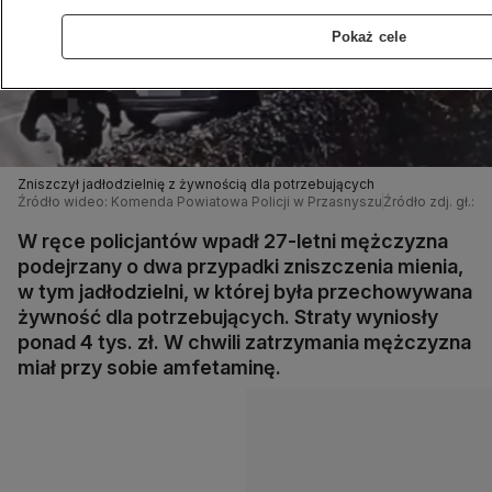
Pokaż cele
Zniszczył jadłodzielnię z żywnością dla potrzebujących
Źródło wideo: Komenda Powiatowa Policji w Przasnyszu
Źródło zdj. gł.:
W ręce policjantów wpadł 27-letni mężczyzna
podejrzany o dwa przypadki zniszczenia mienia,
w tym jadłodzielni, w której była przechowywana
żywność dla potrzebujących. Straty wyniosły
ponad 4 tys. zł. W chwili zatrzymania mężczyzna
miał przy sobie amfetaminę.