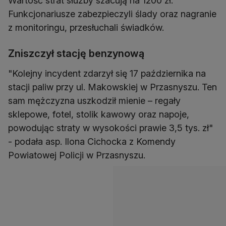
Wartość strat służby szacują na 1200 zł.
Funkcjonariusze zabezpieczyli ślady oraz nagranie
z monitoringu, przesłuchali świadków.
Zniszczył stację benzynową
"Kolejny incydent zdarzył się 17 października na
stacji paliw przy ul. Makowskiej w Przasnyszu. Ten
sam mężczyzna uszkodził mienie – regały
sklepowe, fotel, stolik kawowy oraz napoje,
powodując straty w wysokości prawie 3,5 tys. zł"
- podała asp. Ilona Cichocka z Komendy
Powiatowej Policji w Przasnyszu.