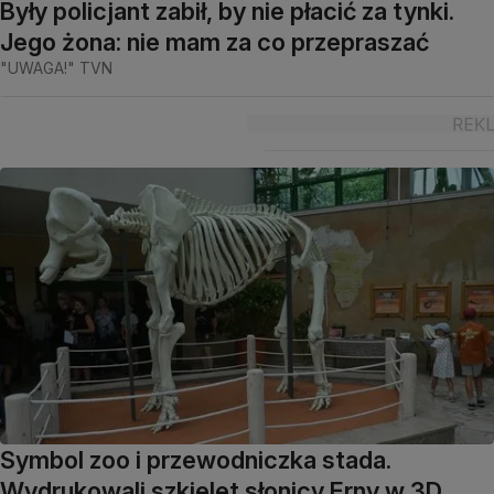
Były policjant zabił, by nie płacić za tynki.
Jego żona: nie mam za co przepraszać
"UWAGA!" TVN
Symbol zoo i przewodniczka stada.
Wydrukowali szkielet słonicy Erny w 3D