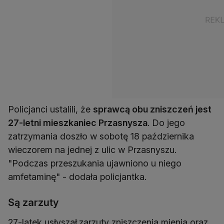
Policjanci ustalili, że
sprawcą obu zniszczeń jest
27-letni mieszkaniec Przasnysza
. Do jego
zatrzymania doszło w sobotę 18 października
wieczorem na jednej z ulic w Przasnyszu.
"Podczas przeszukania ujawniono u niego
amfetaminę" - dodała policjantka.
Są zarzuty
27-latek usłyszał
zarzuty zniszczenia mienia oraz