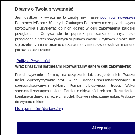
Dbamy o Twoją prywatność
Jeśli użytkownik wyrazi na to zgodę, my, nasze
podmioty stowarzys
Partnerów IAB oraz
30
innych Zaufanych Partnerów może przechowywa
WARSZAWA
użytkownika i uzyskiwać do nich dostęp w celu zapewnienia bardzi
przeglądania. Odbywa się to poprzez przetwarzanie danych os
przeglądania przechowywanych w plikach cookie. Użytkownik może udzie
OKOLICE
się przetwarzaniu w oparciu o uzasadniony interes w dowolnym momencie
plików cookie i reklam”.
Zniszczył jadłodzielnię, w chwili
Polityka Prywatności
zatrzymania miał przy sobie amfetaminę
Wraz z naszymi partnerami przetwarzamy dane w celu zapewnienia:
Przechowywanie informacji na urządzeniu lub dostęp do nich. Tworzeni
22.10.2025, 12:25
treści. Wykorzystywanie profili w celu doboru spersonalizowanych tr
spersonalizowanych reklam. Pomiar efektywności treści. Wyko
Posłuchaj artykułu
spersonalizowanych reklam. Pomiar efektywności reklam. Rozumienie o
Czyta lektor AI
kombinacji danych z różnych źródeł. Rozwój i ulepszanie usług. Wykor
do wyboru reklam.
Lista partnerów (dostawców)
Akceptuję