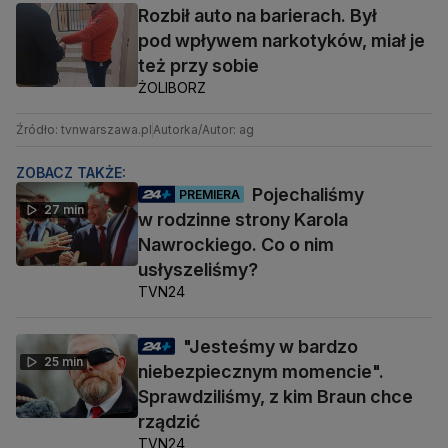
Rozbił auto na barierach. Był
pod wpływem narkotyków, miał je
też przy sobie
ŻOLIBORZ
Źródło: tvnwarszawa.pl
Autorka/Autor: ag
ZOBACZ TAKŻE:
Pojechaliśmy
PREMIERA
27 min
w rodzinne strony Karola
Nawrockiego. Co o nim
usłyszeliśmy?
TVN24
"Jesteśmy w bardzo
25 min
niebezpiecznym momencie".
Sprawdziliśmy, z kim Braun chce
rządzić
TVN24