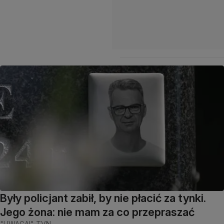
Były policjant zabił, by nie płacić za tynki.
Jego żona: nie mam za co przepraszać
"UWAGA!" TVN