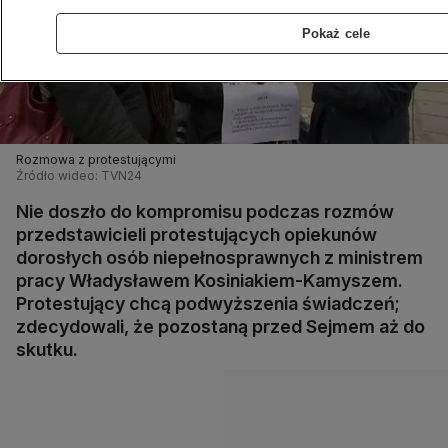
Pokaż cele
Rozmowa z protestującymi
Źródło wideo: TVN24
Nie doszło do kompromisu podczas rozmów
przedstawicieli protestujących opiekunów
dorosłych osób niepełnosprawnych z ministrem
pracy Władysławem Kosiniakiem-Kamyszem.
Protestujący chcą podwyższenia świadczeń;
zdecydowali, że pozostaną przed Sejmem aż do
skutku.