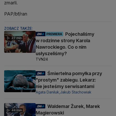
zmarli.
PAP/bf/ran
ZOBACZ TAKŻE:
Pojechaliśmy
PREMIERA
27 min
w rodzinne strony Karola
Nawrockiego. Co o nim
usłyszeliśmy?
TVN24
Śmiertelna pomyłka przy
"prostym" zabiegu. Lekarz:
nie jesteśmy serwisantami
Agata Daniluk,
Jakub Stachowiak
Waldemar Żurek, Marek
44 min
Magierowski