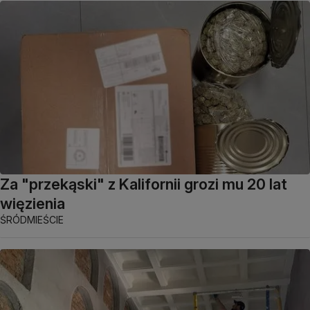
Za "przekąski" z Kalifornii grozi mu 20 lat
więzienia
ŚRÓDMIEŚCIE