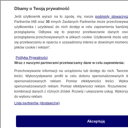
Dbamy o Twoją prywatność
Jeśli użytkownik wyrazi na to zgodę, my, nasze
podmioty stowarzys
Partnerów IAB oraz
30
innych Zaufanych Partnerów może przechowywa
WARSZAWA
użytkownika i uzyskiwać do nich dostęp w celu zapewnienia bardzi
przeglądania. Odbywa się to poprzez przetwarzanie danych os
przeglądania przechowywanych w plikach cookie. Użytkownik może udzie
NAJNOWSZE
się przetwarzaniu w oparciu o uzasadniony interes w dowolnym momencie
plików cookie i reklam”.
Protest opiekunów niepełnosprawnych.
Polityka Prywatności
Rozstawili namioty przed Sejmem
Wraz z naszymi partnerami przetwarzamy dane w celu zapewnienia:
Przechowywanie informacji na urządzeniu lub dostęp do nich. Tworzeni
27.03.2014, 21:52
treści. Wykorzystywanie profili w celu doboru spersonalizowanych tr
spersonalizowanych reklam. Pomiar efektywności treści. Wyko
spersonalizowanych reklam. Pomiar efektywności reklam. Rozumienie o
Udostępnij
kombinacji danych z różnych źródeł. Rozwój i ulepszanie usług. Wykor
do wyboru reklam.
Lista partnerów (dostawców)
Akceptuję