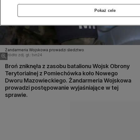
Pokaż cele
Żandarmeria Wojskowa prowadzi śledztwo
Źródło zdj. gł.: tvn24
Broń zniknęła z zasobu batalionu Wojsk Obrony
Terytorialnej z Pomiechówka koło Nowego
Dworu Mazowieckiego. Żandarmeria Wojskowa
prowadzi postępowanie wyjaśniające w tej
sprawie.