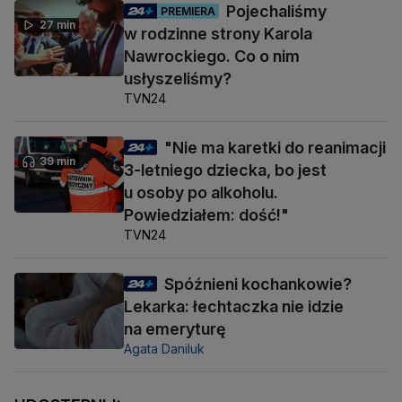
Pojechaliśmy
PREMIERA
27 min
w rodzinne strony Karola
Nawrockiego. Co o nim
usłyszeliśmy?
TVN24
"Nie ma karetki do reanimacji
39 min
3-letniego dziecka, bo jest
u osoby po alkoholu.
Powiedziałem: dość!"
TVN24
Spóźnieni kochankowie?
Lekarka: łechtaczka nie idzie
na emeryturę
Agata Daniluk