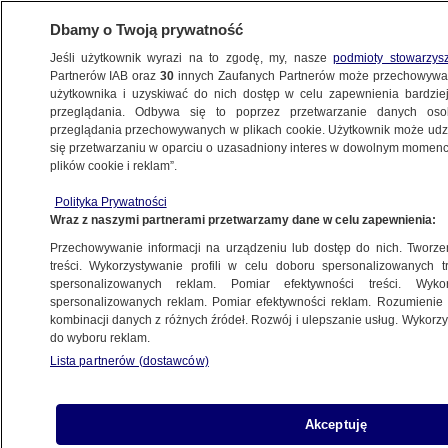
Dbamy o Twoją prywatność
Jeśli użytkownik wyrazi na to zgodę, my, nasze
podmioty stowarzys
Partnerów IAB oraz
30
innych Zaufanych Partnerów może przechowywa
WARSZAWA
użytkownika i uzyskiwać do nich dostęp w celu zapewnienia bardzi
przeglądania. Odbywa się to poprzez przetwarzanie danych os
przeglądania przechowywanych w plikach cookie. Użytkownik może udzie
NAJNOWSZE
się przetwarzaniu w oparciu o uzasadniony interes w dowolnym momencie
plików cookie i reklam”.
"Terytorialsom" zniknęła broń.
Polityka Prywatności
Żandarmeria Wojskowa prowadzi śledztwo
Wraz z naszymi partnerami przetwarzamy dane w celu zapewnienia:
Przechowywanie informacji na urządzeniu lub dostęp do nich. Tworzeni
11.08.2022, 16:32
treści. Wykorzystywanie profili w celu doboru spersonalizowanych tr
spersonalizowanych reklam. Pomiar efektywności treści. Wyko
spersonalizowanych reklam. Pomiar efektywności reklam. Rozumienie o
Udostępnij
kombinacji danych z różnych źródeł. Rozwój i ulepszanie usług. Wykor
do wyboru reklam.
Lista partnerów (dostawców)
Akceptuję