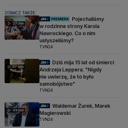
ZOBACZ TAKŻE:
Pojechaliśmy
PREMIERA
27 min
w rodzinne strony Karola
Nawrockiego. Co o nim
usłyszeliśmy?
TVN24
Dziś mija 15 lat od śmierci
57 min
Andrzeja Leppera. "Nigdy
nie uwierzę, że to było
samobójstwo"
TVN24
Waldemar Żurek, Marek
44 min
Magierowski
TVN24