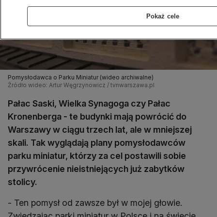
Pokaż cele
Pomysłodawca o Parku Miniatur (wideo archiwalne)
Źródło wideo: Artur Węgrzynowicz / tvnwarszawa.pl
Pałac Saski, Wielka Synagoga czy Pałac
Kronenberga - te budynki mają powrócić do
Warszawy w ciągu trzech lat, ale w mniejszej
skali. Tak wyglądają plany pomysłodawców
parku miniatur, którzy za cel postawili sobie
przywrócenie nieistniejących już zabytków
stolicy.
- Ten pomysł od zawsze był w mojej głowie.
Zwiedzając parki miniatur w Polsce i na świecie