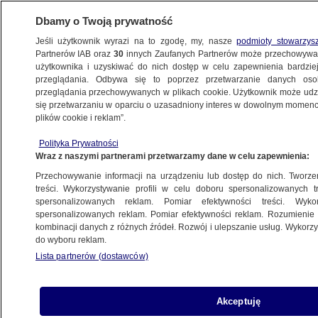
Dbamy o Twoją prywatność
Jeśli użytkownik wyrazi na to zgodę, my, nasze
podmioty stowarzys
Partnerów IAB oraz
30
innych Zaufanych Partnerów może przechowywa
WARSZAWA
użytkownika i uzyskiwać do nich dostęp w celu zapewnienia bardzi
przeglądania. Odbywa się to poprzez przetwarzanie danych os
przeglądania przechowywanych w plikach cookie. Użytkownik może udzie
NAJNOWSZE
się przetwarzaniu w oparciu o uzasadniony interes w dowolnym momencie
plików cookie i reklam”.
Chcą odtworzyć nieistniejące zabytki.
Polityka Prywatności
"Zaczęliśmy od Pałacu Saskiego"
Wraz z naszymi partnerami przetwarzamy dane w celu zapewnienia:
Przechowywanie informacji na urządzeniu lub dostęp do nich. Tworzeni
11.03.2014, 15:27
treści. Wykorzystywanie profili w celu doboru spersonalizowanych tr
spersonalizowanych reklam. Pomiar efektywności treści. Wyko
spersonalizowanych reklam. Pomiar efektywności reklam. Rozumienie o
Udostępnij
kombinacji danych z różnych źródeł. Rozwój i ulepszanie usług. Wykor
do wyboru reklam.
Lista partnerów (dostawców)
Akceptuję