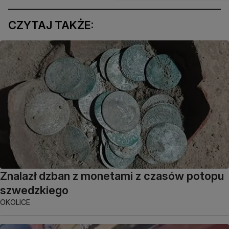
CZYTAJ TAKŻE:
Znalazł dzban z monetami z czasów potopu
szwedzkiego
OKOLICE