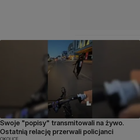
Swoje "popisy" transmitowali na żywo.
Ostatnią relację przerwali policjanci
OKOLICE