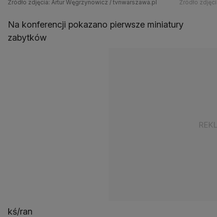
Źródło zdjęcia: Artur Węgrzynowicz / tvnwarszawa.pl
Źródło zdjęc
Na konferencji pokazano pierwsze miniatury
zabytków
kś/ran