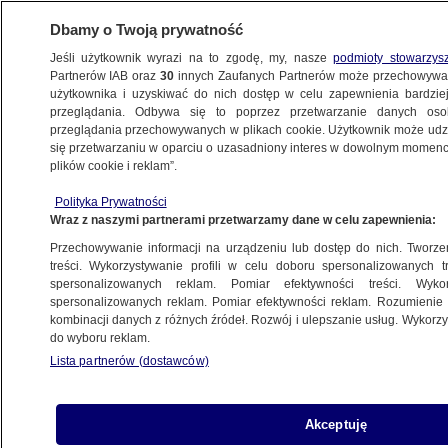
Dbamy o Twoją prywatność
Jeśli użytkownik wyrazi na to zgodę, my, nasze
podmioty stowarzys
Partnerów IAB oraz
30
innych Zaufanych Partnerów może przechowywa
WARSZAWA
użytkownika i uzyskiwać do nich dostęp w celu zapewnienia bardzi
przeglądania. Odbywa się to poprzez przetwarzanie danych os
przeglądania przechowywanych w plikach cookie. Użytkownik może udzie
BIAŁOŁĘKA
się przetwarzaniu w oparciu o uzasadniony interes w dowolnym momencie
plików cookie i reklam”.
Mężczyzna z przedmiotem
Polityka Prywatności
przypominającym broń wdarł się na teren
Wraz z naszymi partnerami przetwarzamy dane w celu zapewnienia:
płonącego centrum
Przechowywanie informacji na urządzeniu lub dostęp do nich. Tworzeni
treści. Wykorzystywanie profili w celu doboru spersonalizowanych tr
12.05.2024, 10:57
Aktualizacja:
12.05.2024, 12:09
spersonalizowanych reklam. Pomiar efektywności treści. Wyko
spersonalizowanych reklam. Pomiar efektywności reklam. Rozumienie o
kombinacji danych z różnych źródeł. Rozwój i ulepszanie usług. Wykor
Udostępnij
do wyboru reklam.
Lista partnerów (dostawców)
Akceptuję