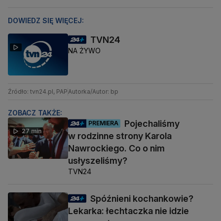
DOWIEDZ SIĘ WIĘCEJ:
TVN24
NA ŻYWO
Źródło: tvn24.pl, PAP
Autorka/Autor: bp
ZOBACZ TAKŻE:
Pojechaliśmy
PREMIERA
27 min
w rodzinne strony Karola
Nawrockiego. Co o nim
usłyszeliśmy?
TVN24
Spóźnieni kochankowie?
Lekarka: łechtaczka nie idzie