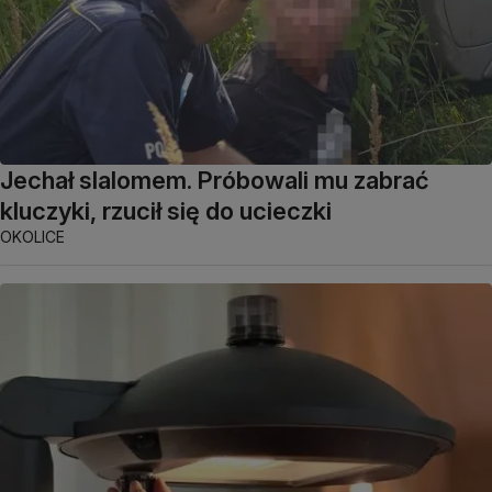
Jechał slalomem. Próbowali mu zabrać
kluczyki, rzucił się do ucieczki
OKOLICE