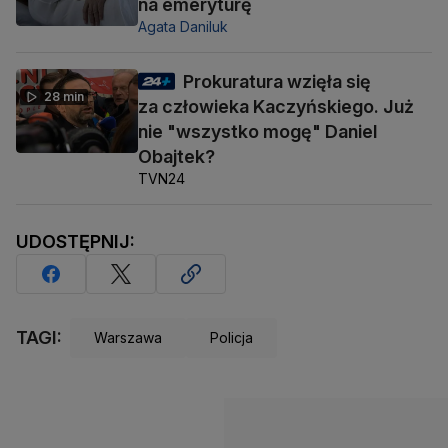
na emeryturę
Agata Daniluk
Prokuratura wzięła się
28 min
za człowieka Kaczyńskiego. Już
nie "wszystko mogę" Daniel
Obajtek?
TVN24
UDOSTĘPNIJ:
TAGI:
Warszawa
Policja