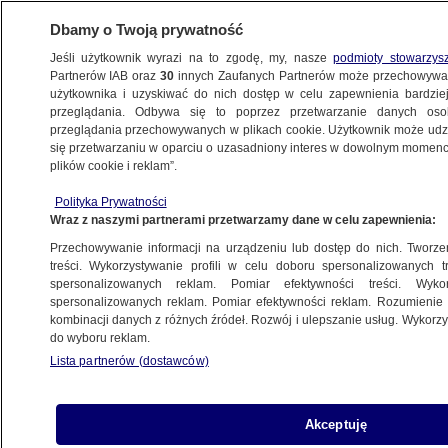
Dbamy o Twoją prywatność
Jeśli użytkownik wyrazi na to zgodę, my, nasze
podmioty stowarzys
Partnerów IAB oraz
30
innych Zaufanych Partnerów może przechowywa
WARSZAWA
użytkownika i uzyskiwać do nich dostęp w celu zapewnienia bardzi
przeglądania. Odbywa się to poprzez przetwarzanie danych os
przeglądania przechowywanych w plikach cookie. Użytkownik może udzie
ŻOLIBORZ
się przetwarzaniu w oparciu o uzasadniony interes w dowolnym momencie
plików cookie i reklam”.
Urodzona pod bombami
Polityka Prywatności
Wraz z naszymi partnerami przetwarzamy dane w celu zapewnienia:
25.09.2023, 07:13
Przechowywanie informacji na urządzeniu lub dostęp do nich. Tworzeni
treści. Wykorzystywanie profili w celu doboru spersonalizowanych tr
Udostępnij
spersonalizowanych reklam. Pomiar efektywności treści. Wyko
spersonalizowanych reklam. Pomiar efektywności reklam. Rozumienie o
kombinacji danych z różnych źródeł. Rozwój i ulepszanie usług. Wykor
do wyboru reklam.
Lista partnerów (dostawców)
Akceptuję