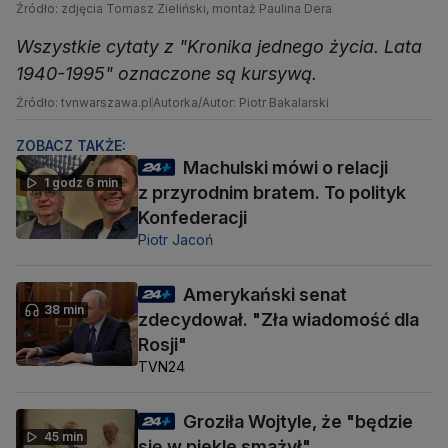
Źródło: zdjęcia Tomasz Zieliński, montaż Paulina Dera
Wszystkie cytaty z "Kronika jednego życia. Lata
1940-1995" oznaczone są kursywą.
Źródło: tvnwarszawa.pl
Autorka/Autor: Piotr Bakalarski
ZOBACZ TAKŻE:
Machulski mówi o relacji
1 godz 6 min
z przyrodnim bratem. To polityk
Konfederacji
Piotr Jacoń
Amerykański senat
38 min
zdecydował. "Zła wiadomość dla
Rosji"
TVN24
Groziła Wojtyle, że "będzie
45 min
się w piekle smażył"