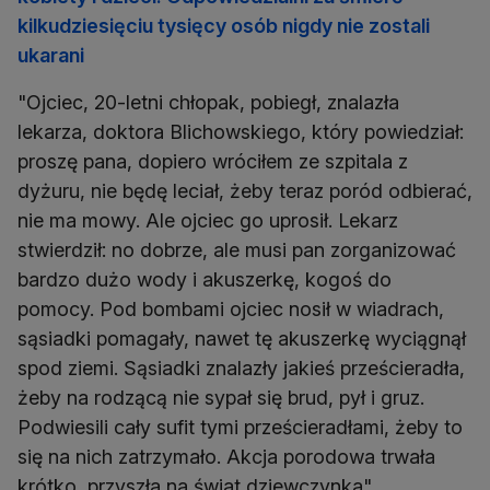
kilkudziesięciu tysięcy osób nigdy nie zostali
ukarani
"Ojciec, 20-letni chłopak, pobiegł, znalazła
lekarza, doktora Blichowskiego, który powiedział:
proszę pana, dopiero wróciłem ze szpitala z
dyżuru, nie będę leciał, żeby teraz poród odbierać,
nie ma mowy. Ale ojciec go uprosił. Lekarz
stwierdził: no dobrze, ale musi pan zorganizować
bardzo dużo wody i akuszerkę, kogoś do
pomocy. Pod bombami ojciec nosił w wiadrach,
sąsiadki pomagały, nawet tę akuszerkę wyciągnął
spod ziemi. Sąsiadki znalazły jakieś prześcieradła,
żeby na rodzącą nie sypał się brud, pył i gruz.
Podwiesili cały sufit tymi prześcieradłami, żeby to
się na nich zatrzymało. Akcja porodowa trwała
krótko, przyszła na świat dziewczynka".