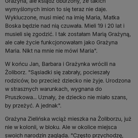
Grażyna, ale ksiądz oburzony, że takich
wymyślonych imion to się teraz nie daje.
Wykluczone, musi mieć na imię Maria, Matka
Boska będzie nad nią czuwała. Mieli 19 i 20 lat i
musieli się zgodzić. I tak zostałam Marią Grażyną,
ale całe życie funkcjonowałam jako Grażyna
Maria. Nikt na mnie nie mówi Maria".
W końcu Jan, Barbara i Grażynka wrócili na
Żoliborz. "Sąsiadki się zabrały, pocieszały
rodziców, bo przecież dziecko nie żyje. Urodzona
w strasznych warunkach, wygnana do
Pruszkowa... Uznały, że dziecko nie miało szans,
by przeżyć. A jednak".
Grażyna Zielińska wciąż mieszka na Żoliborzu, już
nie w kolonii, w bloku. Ale w okolice miejsca
swoich narodzin zagląda. "Często przychodzę,