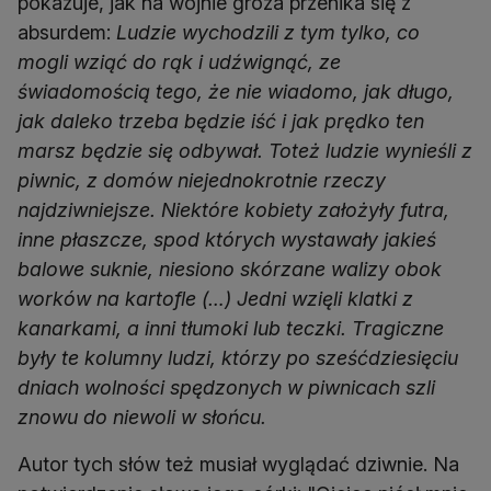
pokazuje, jak na wojnie groza przenika się z
absurdem:
Ludzie wychodzili z tym tylko, co
mogli wziąć do rąk i udźwignąć, ze
świadomością tego, że nie wiadomo, jak długo,
jak daleko trzeba będzie iść i jak prędko ten
marsz będzie się odbywał. Toteż ludzie wynieśli z
piwnic, z domów niejednokrotnie rzeczy
najdziwniejsze. Niektóre kobiety założyły futra,
inne płaszcze, spod których wystawały jakieś
balowe suknie, niesiono skórzane walizy obok
worków na kartofle (…) Jedni wzięli klatki z
kanarkami, a inni tłumoki lub teczki. Tragiczne
były te kolumny ludzi, którzy po sześćdziesięciu
dniach wolności spędzonych w piwnicach szli
znowu do niewoli w słońcu.
Autor tych słów też musiał wyglądać dziwnie. Na