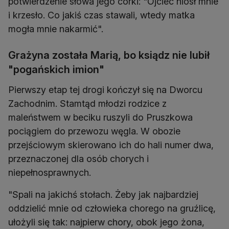
potwierdzenie słowa jego córki: "Ojciec niósł mnie
i krzesło. Co jakiś czas stawali, wtedy matka
mogła mnie nakarmić".
Grażyna została Marią, bo ksiądz nie lubił
"pogańskich imion"
Pierwszy etap tej drogi kończył się na Dworcu
Zachodnim. Stamtąd młodzi rodzice z
maleństwem w beciku ruszyli do Pruszkowa
pociągiem do przewozu węgla. W obozie
przejściowym skierowano ich do hali numer dwa,
przeznaczonej dla osób chorych i
niepełnosprawnych.
"Spali na jakichś stołach. Żeby jak najbardziej
oddzielić mnie od człowieka chorego na gruźlicę,
ułożyli się tak: najpierw chory, obok jego żona,