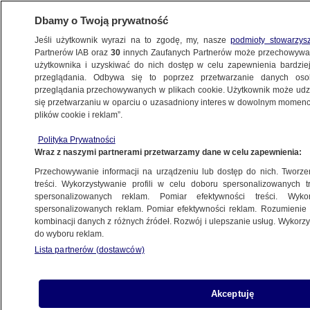
Dbamy o Twoją prywatność
Jeśli użytkownik wyrazi na to zgodę, my, nasze
podmioty stowarzys
Partnerów IAB oraz
30
innych Zaufanych Partnerów może przechowywa
WARSZAWA
użytkownika i uzyskiwać do nich dostęp w celu zapewnienia bardzi
przeglądania. Odbywa się to poprzez przetwarzanie danych os
przeglądania przechowywanych w plikach cookie. Użytkownik może udzie
ULICE
się przetwarzaniu w oparciu o uzasadniony interes w dowolnym momencie
plików cookie i reklam”.
"To mogła być rzeźnia". Studenci wracali
Polityka Prywatności
z imprezy nad Wisłą
Wraz z naszymi partnerami przetwarzamy dane w celu zapewnienia:
Przechowywanie informacji na urządzeniu lub dostęp do nich. Tworzeni
29.05.2018, 16:26
treści. Wykorzystywanie profili w celu doboru spersonalizowanych tr
spersonalizowanych reklam. Pomiar efektywności treści. Wyko
spersonalizowanych reklam. Pomiar efektywności reklam. Rozumienie o
Udostępnij
kombinacji danych z różnych źródeł. Rozwój i ulepszanie usług. Wykor
do wyboru reklam.
Lista partnerów (dostawców)
Akceptuję