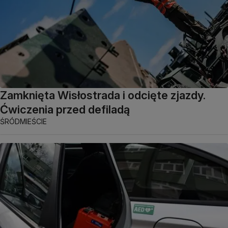
Zamknięta Wisłostrada i odcięte zjazdy.
Ćwiczenia przed defiladą
ŚRÓDMIEŚCIE