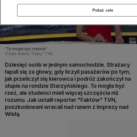
Pokaż cele
"To mogła być rzeźnia"
Źródło wideo: "Fakty" TVN
Dziesięć osób w jednym samochodzie. Strażacy
łapali się za głowy, gdy liczyli pasażerów po tym,
jak przeliczył się kierowca i podróż zakończył na
słupie na rondzie Starzyńskiego. To mogła być
rzeź, ale studenci mieli więcej szczęścia niż
rozumu. Jak ustalił reporter "Faktów" TVN,
poszkodowani wracali nad ranem z imprezy nad
Wisłą.