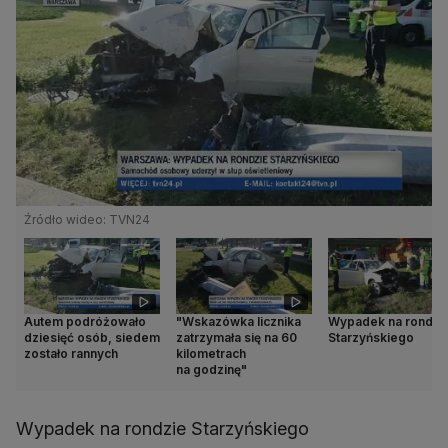
Źródło wideo: TVN24
Autem podróżowało
"Wskazówka licznika
Wypadek na rondzi
dziesięć osób, siedem
zatrzymała się na 60
Starzyńskiego
zostało rannych
kilometrach
na godzinę"
Wypadek na rondzie Starzyńskiego