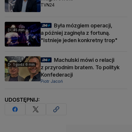
TVN24
Była mózgiem operacji,
45 min
a później zaginęła z fortuną.
"Istnieje jeden konkretny trop"
Machulski mówi o relacji
1 godz 6 min
z przyrodnim bratem. To polityk
Konfederacji
Piotr Jacoń
UDOSTĘPNIJ: