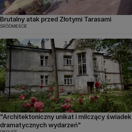
Brutalny atak przed Złotymi Tarasami
ŚRÓDMIEŚCIE
"Architektoniczny unikat i milczący świadek
dramatycznych wydarzeń"
OKOLICE