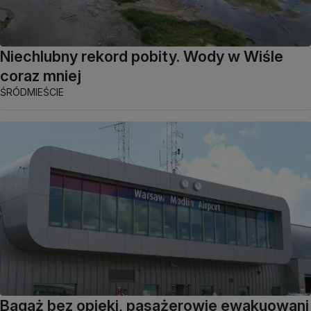
Niechlubny rekord pobity. Wody w Wiśle
coraz mniej
ŚRÓDMIEŚCIE
Bagaż bez opieki, pasażerowie ewakuowani