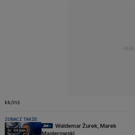
kk/mś
ZOBACZ TAKŻE:
Waldemar Żurek, Marek
44 min
Magierowski