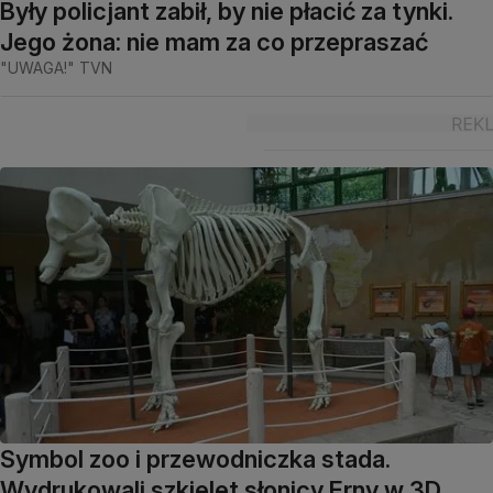
Były policjant zabił, by nie płacić za tynki.
Jego żona: nie mam za co przepraszać
"UWAGA!" TVN
Symbol zoo i przewodniczka stada.
Wydrukowali szkielet słonicy Erny w 3D