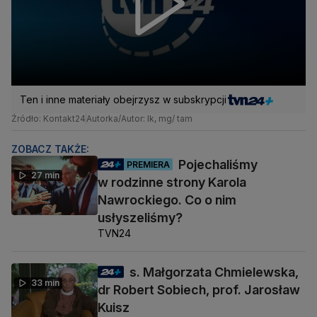
Ten i inne materiały obejrzysz w subskrypcji
Źródło: Kontakt24
Autorka/Autor: lk, mg/ tam
ZOBACZ TAKŻE:
Pojechaliśmy
PREMIERA
27 min
w rodzinne strony Karola
Nawrockiego. Co o nim
usłyszeliśmy?
TVN24
s. Małgorzata Chmielewska,
33 min
dr Robert Sobiech, prof. Jarosław
Kuisz