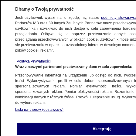
Dbamy o Twoją prywatność
Jeśli użytkownik wyrazi na to zgodę, my, nasze
podmioty stowarzys
Partnerów IAB oraz
30
innych Zaufanych Partnerów może przechowywa
WARSZAWA
użytkownika i uzyskiwać do nich dostęp w celu zapewnienia bardzi
przeglądania. Odbywa się to poprzez przetwarzanie danych os
przeglądania przechowywanych w plikach cookie. Użytkownik może udzie
OKOLICE
się przetwarzaniu w oparciu o uzasadniony interes w dowolnym momencie
plików cookie i reklam”.
Chodziła z nożem po ulicy. Ranny policjant
Polityka Prywatności
Wraz z naszymi partnerami przetwarzamy dane w celu zapewnienia:
14.12.2025, 09:48
Przechowywanie informacji na urządzeniu lub dostęp do nich. Tworzeni
treści. Wykorzystywanie profili w celu doboru spersonalizowanych tr
Posłuchaj artykułu
spersonalizowanych reklam. Pomiar efektywności treści. Wyko
Czyta lektor AI
spersonalizowanych reklam. Pomiar efektywności reklam. Rozumienie o
kombinacji danych z różnych źródeł. Rozwój i ulepszanie usług. Wykor
do wyboru reklam.
Lista partnerów (dostawców)
Akceptuję