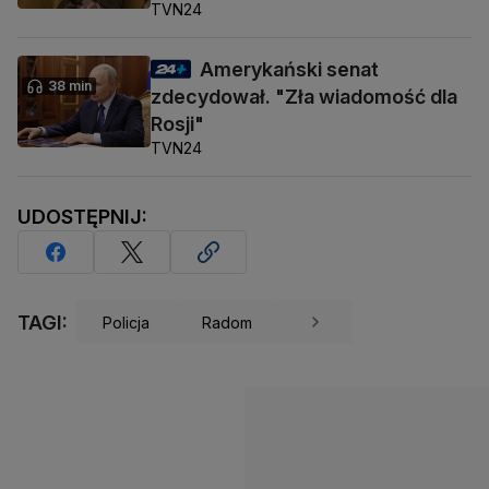
TVN24
Amerykański senat
38 min
zdecydował. "Zła wiadomość dla
Rosji"
TVN24
UDOSTĘPNIJ:
TAGI:
Policja
Radom