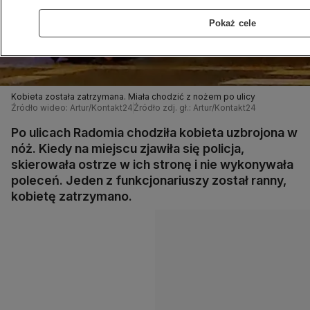
Pokaż cele
Kobieta została zatrzymana. Miała chodzić z nożem po ulicy
Źródło wideo: Artur/Kontakt24
Źródło zdj. gł.: Artur/Kontakt24
Po ulicach Radomia chodziła kobieta uzbrojona w
nóż. Kiedy na miejscu zjawiła się policja,
skierowała ostrze w ich stronę i nie wykonywała
poleceń. Jeden z funkcjonariuszy został ranny,
kobietę zatrzymano.