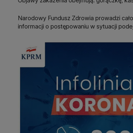
Objawy zakażenia obejmują: gorączkę, kasz
Narodowy Fundusz Zdrowia prowadzi całodo
informacji o postępowaniu w sytuacji pod