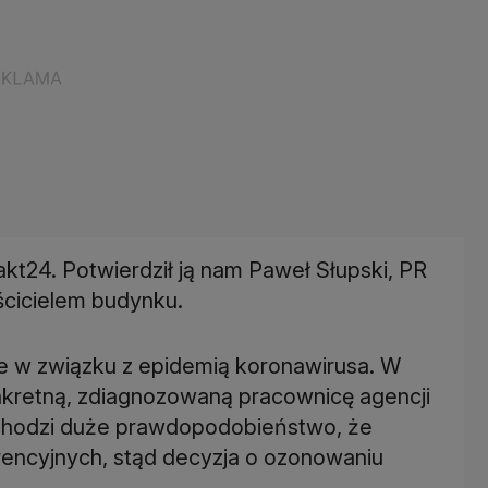
kt24. Potwierdził ją nam Paweł Słupski, PR
ścicielem budynku.
e w związku z epidemią koronawirusa. W
kretną, zdiagnozowaną pracownicę agencji
achodzi duże prawdopodobieństwo, że
rencyjnych, stąd decyzja o ozonowaniu