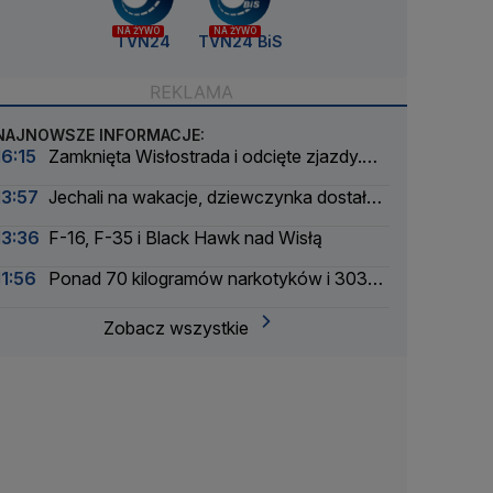
NA ŻYWO
NA ŻYWO
TVN24
TVN24 BiS
NAJNOWSZE INFORMACJE:
16:15
Zamknięta Wisłostrada i odcięte zjazdy.
Ćwiczenia przed defiladą
13:57
Jechali na wakacje, dziewczynka dostała
drgawek. Dramatyczna akcja
13:36
F-16, F-35 i Black Hawk nad Wisłą
11:56
Ponad 70 kilogramów narkotyków i 303
zatrzymanych. Zmasowana akcja policji
Zobacz wszystkie