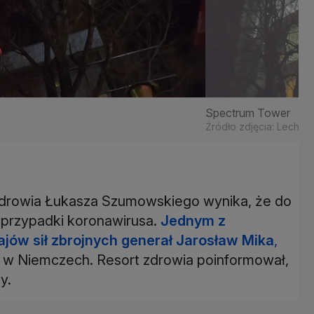
Spectrum Tower
Źródło zdjęcia: Lech M
 zdrowia Łukasza Szumowskiego wynika, że do
 przypadki koronawirusa.
Jednym z
jów sił zbrojnych generał Jarosław Mika
,
j w Niemczech. Resort zdrowia poinformował,
y.