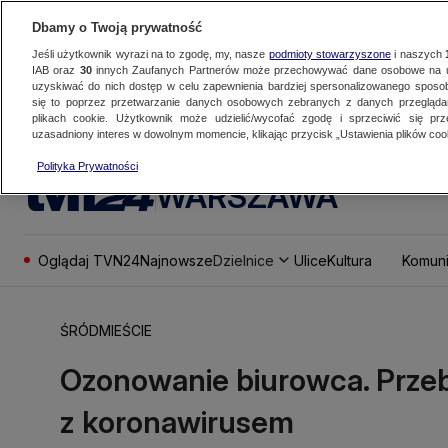
Dbamy o Twoją prywatność
Jeśli użytkownik wyrazi na to zgodę, my, nasze
podmioty stowarzyszone
i naszych
IAB oraz
30
innych Zaufanych Partnerów może przechowywać dane osobowe na ur
uzyskiwać do nich dostęp w celu zapewnienia bardziej spersonalizowanego sposo
się to poprzez przetwarzanie danych osobowych zebranych z danych przegląd
plikach cookie. Użytkownik może udzielić/wycofać zgodę i sprzeciwić się pr
uzasadniony interes w dowolnym momencie, klikając przycisk „Ustawienia plików cook
Polityka Prywatności
WARSZAWA
Oglądaj TVN24
Najnowsze
Dzielnice
Ulice
Kultura
Komuni
ŚRÓDMIEŚCIE
Ozonowanie biurowca. Prze
z koronawirusem