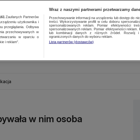
Wraz z naszymi partnerami przetwarzamy dane
161
Zaufanych Partnerów
Przechowywanie informacji na urządzeniu lub dostęp do nich.
treści. Wykorzystywanie profili w celu doboru spersonalizo
ządzeniu użytkownika i
spersonalizowanych reklam. Pomiar efektywności treś
bu przeglądania. Odbywa
spersonalizowanych reklam. Pomiar efektywności reklam. 
ania przechowywanych w
lub kombinacji danych z różnych źródeł. Rozwój i 
ograniczonych danych do wyboru reklam.
zetwarzaniu w oparciu o
ie i reklam”.
Lista partnerów (dostawców)
kacja
bywała w nim osoba