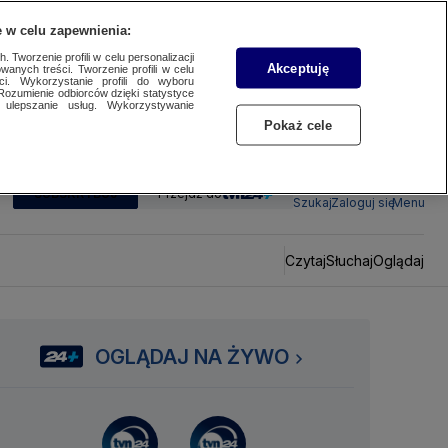
 w celu zapewnienia:
 Tworzenie profili w celu personalizacji
Akceptuję
wanych treści. Tworzenie profili w celu
ci. Wykorzystanie profili do wyboru
Rozumienie odbiorców dzięki statystyce
ulepszanie usług. Wykorzystywanie
Pokaż cele
SUBSKRYBUJ
Przejdź do
Szukaj
Zaloguj się
Menu
Czytaj
Słuchaj
Oglądaj
OGLĄDAJ NA ŻYWO