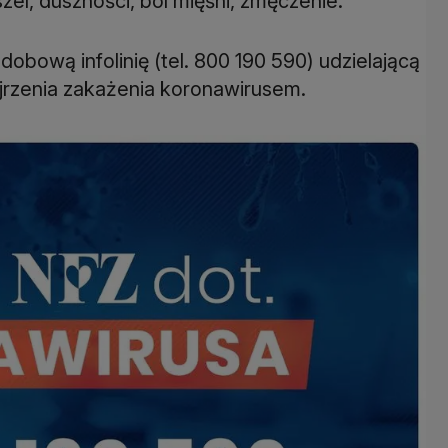
el, duszności, ból mięśni, zmęczenie.
bową infolinię (tel. 800 190 590) udzielającą
ejrzenia zakażenia koronawirusem.