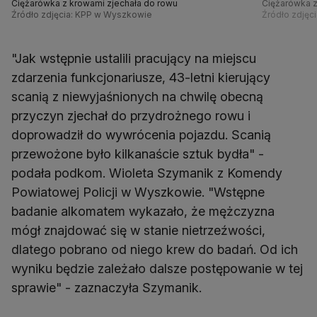
Ciężarówka z krowami zjechała do rowu
Ciężarówka z
Źródło zdjęcia: KPP w Wyszkowie
Źródło zdjęc
"Jak wstępnie ustalili pracujący na miejscu
zdarzenia funkcjonariusze, 43-letni kierujący
scanią z niewyjaśnionych na chwilę obecną
przyczyn zjechał do przydrożnego rowu i
doprowadził do wywrócenia pojazdu. Scanią
przewożone było kilkanaście sztuk bydła" -
podała podkom. Wioleta Szymanik z Komendy
Powiatowej Policji w Wyszkowie. "Wstępne
badanie alkomatem wykazało, że mężczyzna
mógł znajdować się w stanie nietrzeźwości,
dlatego pobrano od niego krew do badań. Od ich
wyniku będzie zależało dalsze postępowanie w tej
sprawie" - zaznaczyła Szymanik.