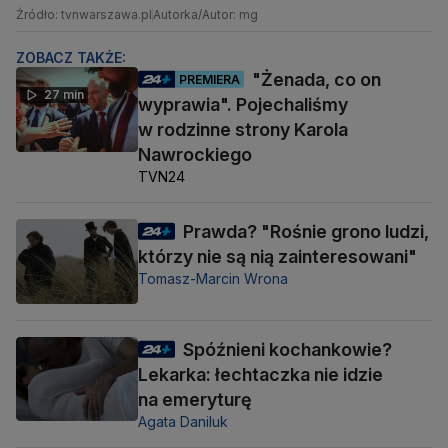
Źródło: tvnwarszawa.pl
Autorka/Autor: mg
ZOBACZ TAKŻE:
"Żenada, co on
PREMIERA
27 min
wyprawia". Pojechaliśmy
w rodzinne strony Karola
Nawrockiego
TVN24
Prawda? "Rośnie grono ludzi,
którzy nie są nią zainteresowani"
Tomasz-Marcin Wrona
Spóźnieni kochankowie?
Lekarka: łechtaczka nie idzie
na emeryturę
Agata Daniluk