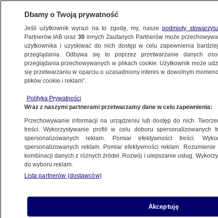
Dbamy o Twoją prywatność
Jeśli użytkownik wyrazi na to zgodę, my, nasze
podmioty stowarzys
Partnerów IAB oraz
30
innych Zaufanych Partnerów może przechowywa
WARSZAWA
użytkownika i uzyskiwać do nich dostęp w celu zapewnienia bardzi
przeglądania. Odbywa się to poprzez przetwarzanie danych os
przeglądania przechowywanych w plikach cookie. Użytkownik może udzie
OKOLICE
się przetwarzaniu w oparciu o uzasadniony interes w dowolnym momencie
plików cookie i reklam”.
Ciężarówka z krowami zjechała do rowu.
Polityka Prywatności
Kierowca trafił do szpitala
Wraz z naszymi partnerami przetwarzamy dane w celu zapewnienia:
Przechowywanie informacji na urządzeniu lub dostęp do nich. Tworzeni
16.01.2025, 08:49
treści. Wykorzystywanie profili w celu doboru spersonalizowanych tr
spersonalizowanych reklam. Pomiar efektywności treści. Wyko
spersonalizowanych reklam. Pomiar efektywności reklam. Rozumienie o
Udostępnij
kombinacji danych z różnych źródeł. Rozwój i ulepszanie usług. Wykor
do wyboru reklam.
Lista partnerów (dostawców)
Akceptuję