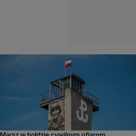
Marsz w hołdzie cywilnym ofiarom