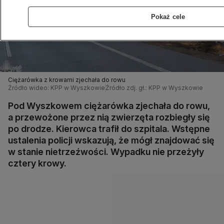
Pokaż cele
Ciężarówka z krowami zjechała do rowu
Źródło wideo: KPP w Wyszkowie
Źródło zdj. gł.: KPP w Wyszkowie
Pod Wyszkowem ciężarówka zjechała do rowu,
a przewożone przez nią zwierzęta rozbiegły się
po drodze. Kierowca trafił do szpitala. Wstępne
ustalenia policji wskazują, że mógł znajdować się
w stanie nietrzeźwości. Wypadku nie przeżyły
cztery krowy.