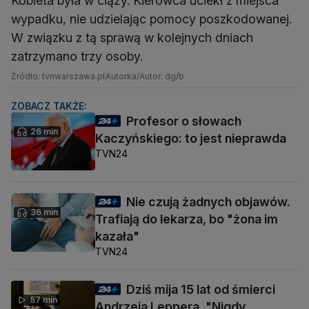
Kobieta była w ciąży. Kierowca uciekł z miejsca
wypadku, nie udzielając pomocy poszkodowanej.
W związku z tą sprawą w kolejnych dniach
zatrzymano trzy osoby.
Źródło: tvnwarszawa.pl
Autorka/Autor: dg/b
ZOBACZ TAKŻE:
Profesor o słowach
26 min
Kaczyńskiego: to jest nieprawda
TVN24
Nie czują żadnych objawów.
36 min
Trafiają do lekarza, bo "żona im
kazała"
TVN24
Dziś mija 15 lat od śmierci
57 min
Andrzeja Leppera. "Nigdy