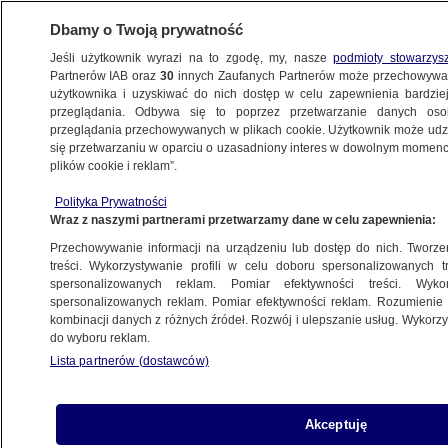
Dbamy o Twoją prywatność
Jeśli użytkownik wyrazi na to zgodę, my, nasze
podmioty stowarzys
Partnerów IAB oraz
30
innych Zaufanych Partnerów może przechowywa
WARSZAWA
użytkownika i uzyskiwać do nich dostęp w celu zapewnienia bardzi
przeglądania. Odbywa się to poprzez przetwarzanie danych os
przeglądania przechowywanych w plikach cookie. Użytkownik może udzie
OKOLICE
się przetwarzaniu w oparciu o uzasadniony interes w dowolnym momencie
plików cookie i reklam”.
Wjechał w pieszą na pasach i uciekł.
Polityka Prywatności
Kobieta w stanie ciężkim, kierowca
Wraz z naszymi partnerami przetwarzamy dane w celu zapewnienia:
poszukiwany
Przechowywanie informacji na urządzeniu lub dostęp do nich. Tworzeni
treści. Wykorzystywanie profili w celu doboru spersonalizowanych tr
6.12.2024, 12:53
spersonalizowanych reklam. Pomiar efektywności treści. Wyko
spersonalizowanych reklam. Pomiar efektywności reklam. Rozumienie o
kombinacji danych z różnych źródeł. Rozwój i ulepszanie usług. Wykor
Udostępnij
do wyboru reklam.
Lista partnerów (dostawców)
Akceptuję