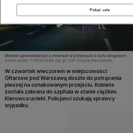
Pokaż cele
Minister sprawiedliwości o zmianach w przepisach o ruchu drogowym
Źródło wideo: TVN24
Źródło zdj. gł.: OSP Ożarów Mazowiecki
W czwartek wieczorem w miejscowości
Ołtarzew pod Warszawą doszło do potrącenia
pieszej na oznakowanym przejściu. Kobieta
została zabrana do szpitala w stanie ciężkim.
Kierowca uciekł. Policjanci szukają sprawcy
wypadku.