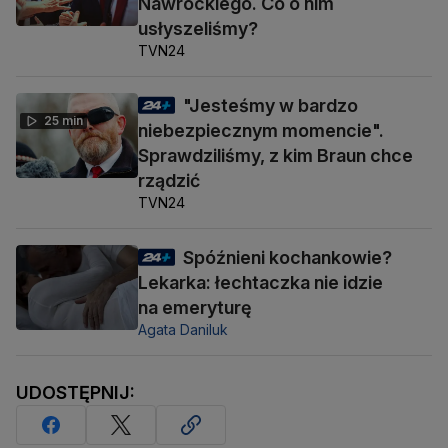
Nawrockiego. Co o nim
usłyszeliśmy?
TVN24
"Jesteśmy w bardzo
25 min
niebezpiecznym momencie".
Sprawdziliśmy, z kim Braun chce
rządzić
TVN24
Spóźnieni kochankowie?
Lekarka: łechtaczka nie idzie
na emeryturę
Agata Daniluk
UDOSTĘPNIJ: