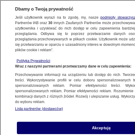
Dbamy o Twoją prywatność
Jeśli użytkownik wyrazi na to zgodę, my, nasze
podmioty stowarzys
Partnerów IAB oraz
30
innych Zaufanych Partnerów może przechowywa
WARSZAWA
użytkownika i uzyskiwać do nich dostęp w celu zapewnienia bardzi
przeglądania. Odbywa się to poprzez przetwarzanie danych os
przeglądania przechowywanych w plikach cookie. Użytkownik może udzie
OKOLICE
się przetwarzaniu w oparciu o uzasadniony interes w dowolnym momencie
plików cookie i reklam”.
Przyleciał z Paryża, by pracować w Polsce.
Polityka Prywatności
Problem był z dokumentami
Wraz z naszymi partnerami przetwarzamy dane w celu zapewnienia:
Przechowywanie informacji na urządzeniu lub dostęp do nich. Tworzeni
9.01.2025, 15:41
treści. Wykorzystywanie profili w celu doboru spersonalizowanych tr
spersonalizowanych reklam. Pomiar efektywności treści. Wyko
spersonalizowanych reklam. Pomiar efektywności reklam. Rozumienie o
Udostępnij
kombinacji danych z różnych źródeł. Rozwój i ulepszanie usług. Wykor
do wyboru reklam.
Lista partnerów (dostawców)
Akceptuję