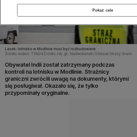
Pokaż cele
Lasek: lotnisko w Modlinie musi być rozbudowane
Źródło wideo: TVN24
Źródło zdj. gł.: Nadwiślański Oddział Straży Granicz
Obywatel Indii został zatrzymany podczas
kontroli na lotnisku w Modlinie. Strażnicy
graniczni zwrócili uwagę na dokumenty, którymi
się posługiwał. Okazało się, że tylko
przypominały oryginalne.