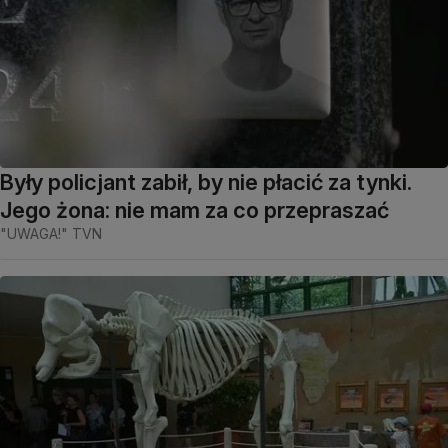
Były policjant zabił, by nie płacić za tynki.
Jego żona: nie mam za co przepraszać
"UWAGA!" TVN