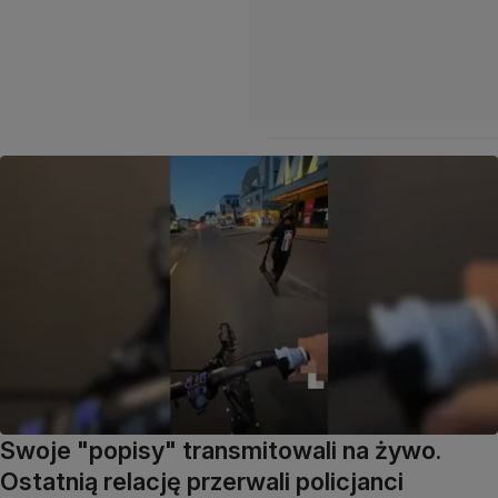
Swoje "popisy" transmitowali na żywo.
Ostatnią relację przerwali policjanci