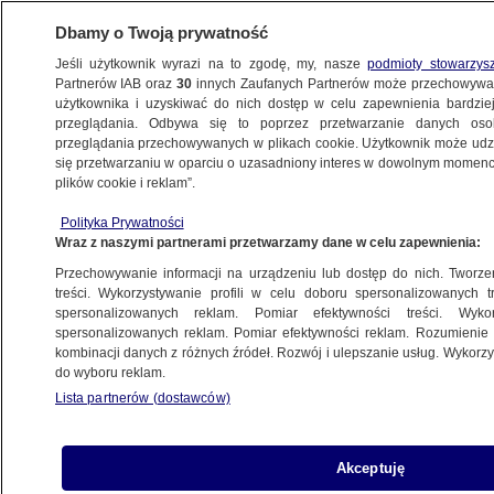
Dbamy o Twoją prywatność
Jeśli użytkownik wyrazi na to zgodę, my, nasze
podmioty stowarzys
Partnerów IAB oraz
30
innych Zaufanych Partnerów może przechowywa
WARSZAWA
użytkownika i uzyskiwać do nich dostęp w celu zapewnienia bardzi
przeglądania. Odbywa się to poprzez przetwarzanie danych os
przeglądania przechowywanych w plikach cookie. Użytkownik może udzie
OKOLICE
się przetwarzaniu w oparciu o uzasadniony interes w dowolnym momencie
plików cookie i reklam”.
Lepiej szybciej czy taniej? Sprawdziliśmy,
Polityka Prywatności
jak dojechać na Lotnisko Warszawa-
Wraz z naszymi partnerami przetwarzamy dane w celu zapewnienia:
Radom
Przechowywanie informacji na urządzeniu lub dostęp do nich. Tworzeni
treści. Wykorzystywanie profili w celu doboru spersonalizowanych tr
spersonalizowanych reklam. Pomiar efektywności treści. Wyko
Katarzyna Kędra
spersonalizowanych reklam. Pomiar efektywności reklam. Rozumienie o
21.05.2023, 12:32
kombinacji danych z różnych źródeł. Rozwój i ulepszanie usług. Wykor
do wyboru reklam.
Lista partnerów (dostawców)
Udostępnij
Akceptuję