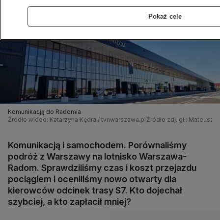
Pokaż cele
Komunikacją do Radomia
Źródło wideo: Katarzyna Kędra / tvnwarszawa.pl
Źródło zdj. gł.: Mateusz 
Komunikacją i samochodem. Porównaliśmy
podróż z Warszawy na lotnisko Warszawa-
Radom. Sprawdziliśmy czas i koszt przejazdu
pociągiem i oceniliśmy nowo otwarty dla
kierowców odcinek trasy S7. Kto dojechał
szybciej, a kto zapłacił mniej?