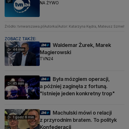
NA ŻYWO
Źródło: tvnwarszawa.pl
Autorka/Autor: Katarzyna Kędra, Mateusz Szmelter
ZOBACZ TAKŻE:
Waldemar Żurek, Marek
44 min
Magierowski
TVN24
Była mózgiem operacji,
45 min
a później zaginęła z fortuną.
"Istnieje jeden konkretny trop"
Machulski mówi o relacji
1 godz 6 min
z przyrodnim bratem. To polityk
Konfederacji