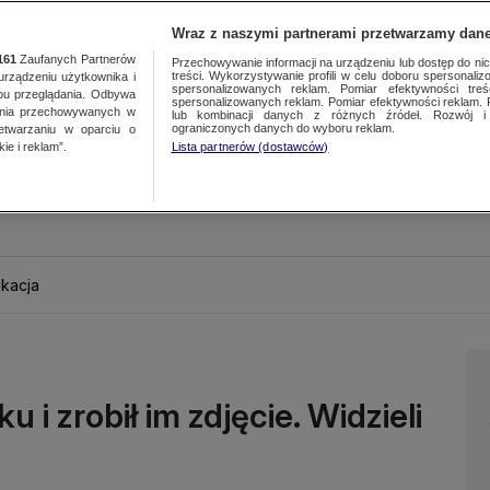
Wraz z naszymi partnerami przetwarzamy dane
161
Zaufanych Partnerów
Przechowywanie informacji na urządzeniu lub dostęp do nich.
treści. Wykorzystywanie profili w celu doboru spersonalizo
ządzeniu użytkownika i
spersonalizowanych reklam. Pomiar efektywności treś
bu przeglądania. Odbywa
spersonalizowanych reklam. Pomiar efektywności reklam. 
ania przechowywanych w
lub kombinacji danych z różnych źródeł. Rozwój i 
ograniczonych danych do wyboru reklam.
zetwarzaniu w oparciu o
ie i reklam”.
Lista partnerów (dostawców)
kacja
 i zrobił im zdjęcie. Widzieli