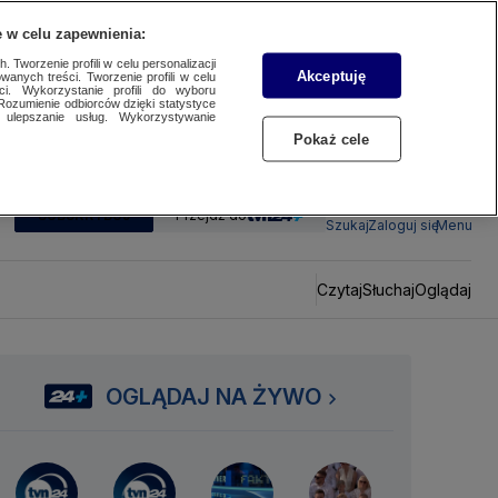
 w celu zapewnienia:
 Tworzenie profili w celu personalizacji
Akceptuję
wanych treści. Tworzenie profili w celu
ci. Wykorzystanie profili do wyboru
Rozumienie odbiorców dzięki statystyce
ulepszanie usług. Wykorzystywanie
Pokaż cele
SUBSKRYBUJ
Przejdź do
Szukaj
Zaloguj się
Menu
Czytaj
Słuchaj
Oglądaj
OGLĄDAJ NA ŻYWO