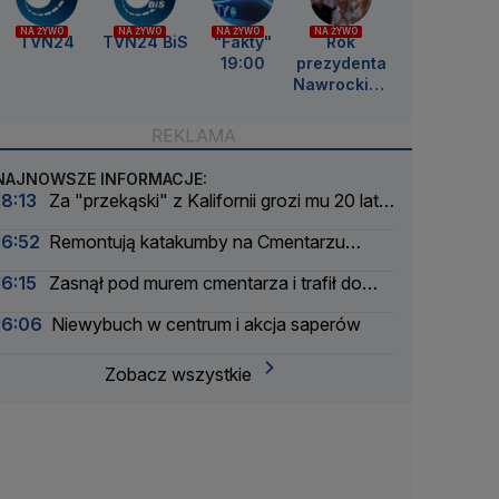
NA ŻYWO
NA ŻYWO
NA ŻYWO
NA ŻYWO
TVN24
TVN24 BiS
"Fakty"
Rok
19:00
prezydenta
Nawrockieg
o
NAJNOWSZE INFORMACJE:
18:13
Za "przekąski" z Kalifornii grozi mu 20 lat
więzienia
16:52
Remontują katakumby na Cmentarzu
Powązkowskim
16:15
Zasnął pod murem cmentarza i trafił do
aresztu
16:06
Niewybuch w centrum i akcja saperów
Zobacz wszystkie