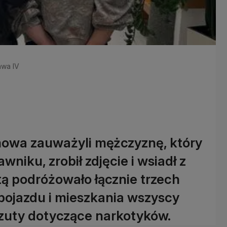
awa IV
mowa zauważyli mężczyznę, który
awniku, zrobił zdjęcie i wsiadł z
 podróżowało łącznie trzech
pojazdu i mieszkania wszyscy
arzuty dotyczące narkotyków.