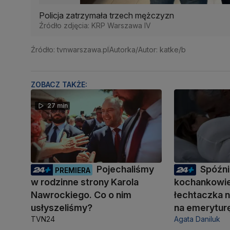
Policja zatrzymała trzech mężczyzn
Źródło zdjęcia: KRP Warszawa IV
Źródło: tvnwarszawa.pl
Autorka/Autor: katke/b
ZOBACZ TAKŻE:
27 min
Pojechaliśmy
Spóźni
PREMIERA
w rodzinne strony Karola
kochankowie
Nawrockiego. Co o nim
łechtaczka n
usłyszeliśmy?
na emerytur
TVN24
Agata Daniluk