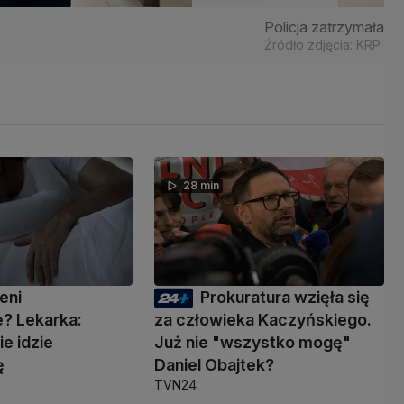
Policja zatrzymała t
Źródło zdjęcia: KRP Wa
28 min
eni
Prokuratura wzięła się
? Lekarka:
za człowieka Kaczyńskiego.
ie idzie
Już nie "wszystko mogę"
ę
Daniel Obajtek?
TVN24