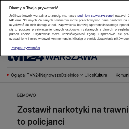
Dbamy o Twoją prywatność
Jeśli użytkownik wyrazi na to zgodę, my, nasze
podmioty stowarzyszone
i naszych
IAB oraz
30
innych Zaufanych Partnerów może przechowywać dane osobowe na ur
uzyskiwać do nich dostęp w celu zapewnienia bardziej spersonalizowanego sposo
się to poprzez przetwarzanie danych osobowych zebranych z danych przegląd
plikach cookie. Użytkownik może udzielić/wycofać zgodę i sprzeciwić się pr
uzasadniony interes w dowolnym momencie, klikając przycisk „Ustawienia plików cook
Polityka Prywatności
WARSZAWA
Oglądaj TVN24
Najnowsze
Dzielnice
Ulice
Kultura
Komuni
BEMOWO
Zostawił narkotyki na trawniku
to policjanci