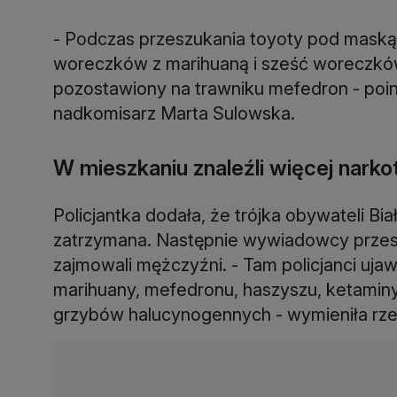
- Podczas przeszukania toyoty pod maską s
woreczków z marihuaną i sześć woreczków
pozostawiony na trawniku mefedron - poin
nadkomisarz Marta Sulowska.
W mieszkaniu znaleźli więcej nark
Policjantka dodała, że trójka obywateli Biało
zatrzymana. Następnie wywiadowcy przeszu
zajmowali mężczyźni. - Tam policjanci ujaw
marihuany, mefedronu, haszyszu, ketaminy,
grzybów halucynogennych - wymieniła rze