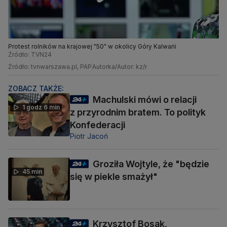
Protest rolników na krajowej "50" w okolicy Góry Kalwarii
Źródło: TVN24
Źródło: tvnwarszawa.pl, PAP
Autorka/Autor: kz/r
ZOBACZ TAKŻE:
Machulski mówi o relacji
1 godz 6 min
z przyrodnim bratem. To polityk
Konfederacji
Piotr Jacoń
Groziła Wojtyle, że "będzie
45 min
się w piekle smażył"
Krzysztof Bosak,