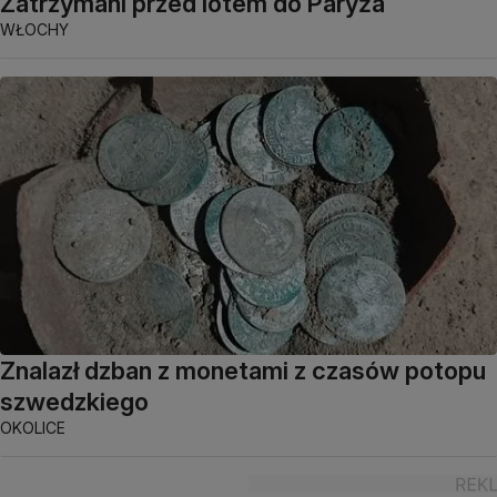
Zatrzymani przed lotem do Paryża
WŁOCHY
Znalazł dzban z monetami z czasów potopu
szwedzkiego
OKOLICE