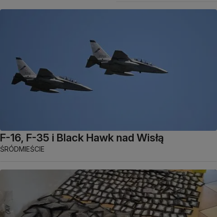
F-16, F-35 i Black Hawk nad Wisłą
ŚRÓDMIEŚCIE