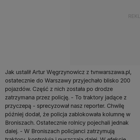
Jak ustalił Artur Węgrzynowicz z tvnwarszawa.pl,
ostatecznie do Warszawy przyjechało blisko 200
pojazdów. Część z nich została po drodze
zatrzymana przez policję. - To traktory jadące z
przyczepą - sprecyzował nasz reporter. Chwilę
później dodał, że policja zablokowała kolumnę w
Broniszach. Ostatecznie rolnicy pojechali jednak
dalej. - W Broniszach policjanci zatrzymują
traktory, kontrolują i puszczają dalej. W efekcie