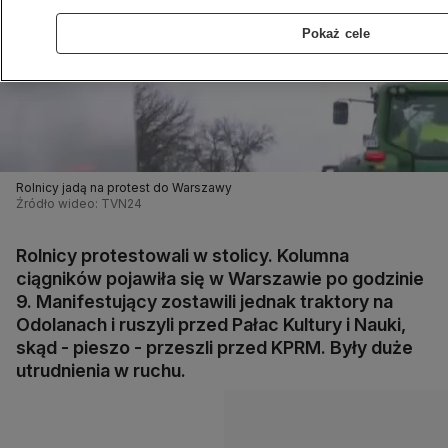
Pokaż cele
Rolnicy jadą na protest do Warszawy
Źródło wideo: TVN24
Rolnicy protestowali w stolicy. Kolumna
ciągników pojawiła się w Warszawie po godzinie
9. Manifestujący zostawili jednak traktory na
Odolanach i ruszyli przed Pałac Kultury i Nauki,
skąd - pieszo - przeszli przed KPRM. Były duże
utrudnienia w ruchu.