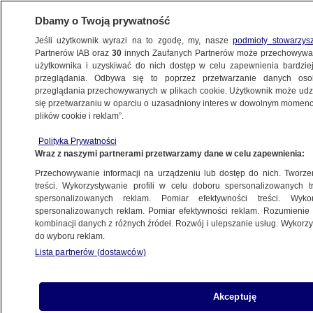
Dbamy o Twoją prywatność
Jeśli użytkownik wyrazi na to zgodę, my, nasze
podmioty stowarzys
Partnerów IAB oraz
30
innych Zaufanych Partnerów może przechowywa
WARSZAWA
użytkownika i uzyskiwać do nich dostęp w celu zapewnienia bardzi
przeglądania. Odbywa się to poprzez przetwarzanie danych os
przeglądania przechowywanych w plikach cookie. Użytkownik może udzie
ULICE
się przetwarzaniu w oparciu o uzasadniony interes w dowolnym momencie
plików cookie i reklam”.
Protest rolników. Najpierw kolumna
Polityka Prywatności
ciągników, potem przemarsz
Wraz z naszymi partnerami przetwarzamy dane w celu zapewnienia:
przez centrum
Przechowywanie informacji na urządzeniu lub dostęp do nich. Tworzeni
treści. Wykorzystywanie profili w celu doboru spersonalizowanych tr
23.02.2022, 07:09
Aktualizacja:
23.02.2022, 14:00
spersonalizowanych reklam. Pomiar efektywności treści. Wyko
spersonalizowanych reklam. Pomiar efektywności reklam. Rozumienie o
kombinacji danych z różnych źródeł. Rozwój i ulepszanie usług. Wykor
Udostępnij
do wyboru reklam.
Lista partnerów (dostawców)
Akceptuję