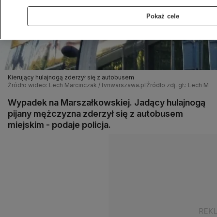
Pokaż cele
Kierujący hulajnogą zderzył się z autobusem
Źródło wideo: Lech Marcinczak / tvnwarszawa.pl
Źródło zdj. gł.: Lech Mar
Wypadek na Marszałkowskiej. Jadący hulajnogą
pijany mężczyzna zderzył się z autobusem
miejskim - podaje policja.