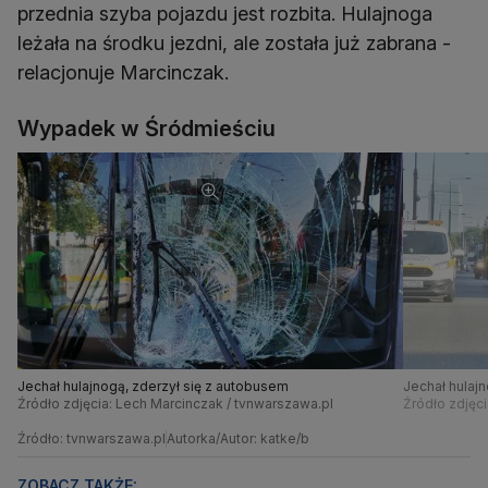
przednia szyba pojazdu jest rozbita. Hulajnoga
leżała na środku jezdni, ale została już zabrana -
relacjonuje Marcinczak.
Wypadek w Śródmieściu
Jechał hulajnogą, zderzył się z autobusem
Jechał hulaj
Źródło zdjęcia: Lech Marcinczak / tvnwarszawa.pl
Źródło zdjęc
Źródło: tvnwarszawa.pl
Autorka/Autor: katke/b
ZOBACZ TAKŻE: