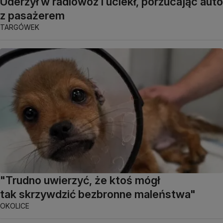
Uderzył w radiowóz i uciekł, porzucając auto
z pasażerem
TARGÓWEK
"Trudno uwierzyć, że ktoś mógł
tak skrzywdzić bezbronne maleństwa"
OKOLICE