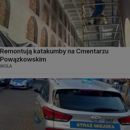
Remontują katakumby na Cmentarzu
Powązkowskim
WOLA