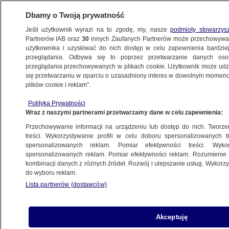
Dbamy o Twoją prywatność
Jeśli użytkownik wyrazi na to zgodę, my, nasze
podmioty stowarzys
Partnerów IAB oraz
30
innych Zaufanych Partnerów może przechowywa
WARSZAWA
użytkownika i uzyskiwać do nich dostęp w celu zapewnienia bardzi
przeglądania. Odbywa się to poprzez przetwarzanie danych os
przeglądania przechowywanych w plikach cookie. Użytkownik może udzie
ULICE
się przetwarzaniu w oparciu o uzasadniony interes w dowolnym momencie
plików cookie i reklam”.
Pijany jechał hulajnogą, zderzył się
Polityka Prywatności
z autobusem
Wraz z naszymi partnerami przetwarzamy dane w celu zapewnienia:
Przechowywanie informacji na urządzeniu lub dostęp do nich. Tworzeni
11.08.2020, 07:50
treści. Wykorzystywanie profili w celu doboru spersonalizowanych tr
spersonalizowanych reklam. Pomiar efektywności treści. Wyko
spersonalizowanych reklam. Pomiar efektywności reklam. Rozumienie o
Udostępnij
kombinacji danych z różnych źródeł. Rozwój i ulepszanie usług. Wykor
do wyboru reklam.
Lista partnerów (dostawców)
Akceptuję