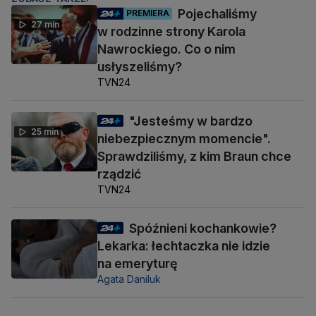
Pojechaliśmy
PREMIERA
27 min
w rodzinne strony Karola
Nawrockiego. Co o nim
usłyszeliśmy?
TVN24
"Jesteśmy w bardzo
25 min
niebezpiecznym momencie".
Sprawdziliśmy, z kim Braun chce
rządzić
TVN24
Spóźnieni kochankowie?
Lekarka: łechtaczka nie idzie
na emeryturę
Agata Daniluk