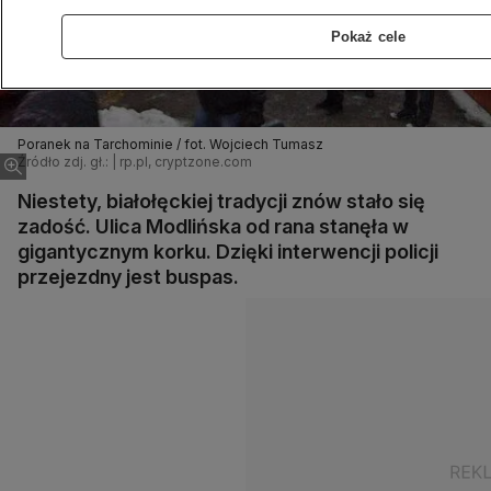
Pokaż cele
Poranek na Tarchominie / fot. Wojciech Tumasz
Źródło zdj. gł.: | rp.pl, cryptzone.com
Niestety, białołęckiej tradycji znów stało się
zadość. Ulica Modlińska od rana stanęła w
gigantycznym korku. Dzięki interwencji policji
przejezdny jest buspas.