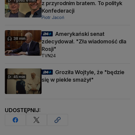
1 godz 6 min
z przyrodnim bratem. To polityk
Konfederacji
Piotr Jacoń
Amerykański senat
38 min
zdecydował. "Zła wiadomość dla
Rosji"
TVN24
Groziła Wojtyle, że "będzie
45 min
się w piekle smażył"
UDOSTĘPNIJ: