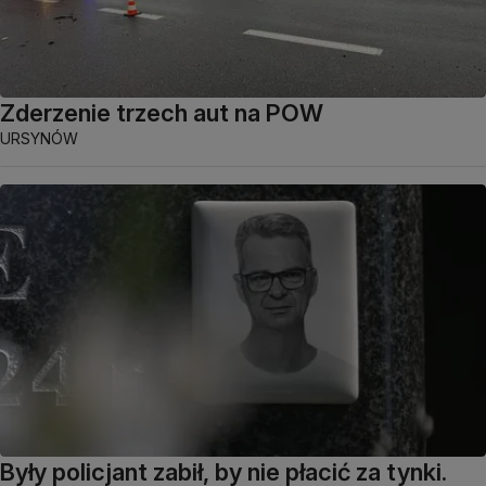
Zderzenie trzech aut na POW
URSYNÓW
Były policjant zabił, by nie płacić za tynki.