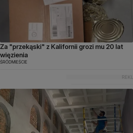
Za "przekąski" z Kalifornii grozi mu 20 lat
więzienia
ŚRÓDMIEŚCIE