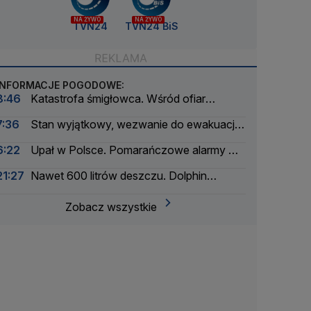
NA ŻYWO
NA ŻYWO
TVN24
TVN24 BiS
INFORMACJE POGODOWE:
8:46
Katastrofa śmigłowca. Wśród ofiar
śmiertelnych trzyosobowa rodzina
7:36
Stan wyjątkowy, wezwanie do ewakuacji
dla ponad 20 tysięcy osób
6:22
Upał w Polsce. Pomarańczowe alarmy w
trzech województwach
21:27
Nawet 600 litrów deszczu. Dolphin
zmierza do Chin
Zobacz wszystkie