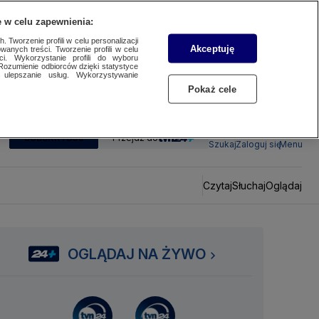
 w celu zapewnienia:
 Tworzenie profili w celu personalizacji
Akceptuję
wanych treści. Tworzenie profili w celu
ci. Wykorzystanie profili do wyboru
Rozumienie odbiorców dzięki statystyce
ulepszanie usług. Wykorzystywanie
Pokaż cele
SUBSKRYBUJ
Przejdź do
Szukaj
Zaloguj się
Menu
Czytaj
Słuchaj
Oglądaj
OGLĄDAJ NA ŻYWO