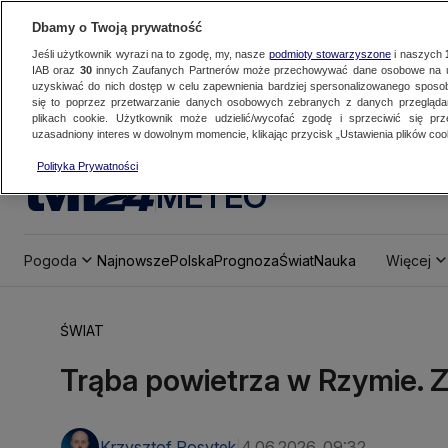
Dbamy o Twoją prywatność
Jeśli użytkownik wyrazi na to zgodę, my, nasze
podmioty stowarzyszone
i naszych
IAB oraz
30
innych Zaufanych Partnerów może przechowywać dane osobowe na ur
uzyskiwać do nich dostęp w celu zapewnienia bardziej spersonalizowanego sposo
się to poprzez przetwarzanie danych osobowych zebranych z danych przegląd
plikach cookie. Użytkownik może udzielić/wycofać zgodę i sprzeciwić się pr
uzasadniony interes w dowolnym momencie, klikając przycisk „Ustawienia plików cook
Polityka Prywatności
METEO
Pogoda
Najnowsze
Polska
Prognoza
Świat
Nauka
Więcej
ŚWIAT
Trąba powietrza w Rzymie. Z
Krzysztof Posytek
4.06.2026, 09:32
|