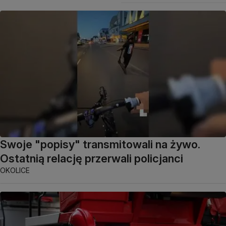
Swoje "popisy" transmitowali na żywo.
Ostatnią relację przerwali policjanci
OKOLICE