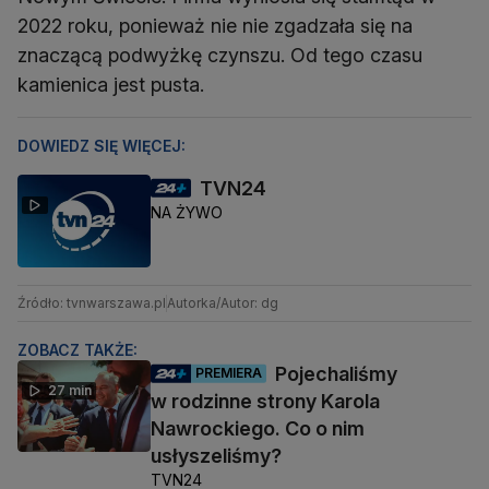
2022 roku, ponieważ nie nie zgadzała się na
znaczącą podwyżkę czynszu. Od tego czasu
kamienica jest pusta.
DOWIEDZ SIĘ WIĘCEJ:
TVN24
NA ŻYWO
Źródło: tvnwarszawa.pl
Autorka/Autor: dg
ZOBACZ TAKŻE:
Pojechaliśmy
PREMIERA
27 min
w rodzinne strony Karola
Nawrockiego. Co o nim
usłyszeliśmy?
TVN24