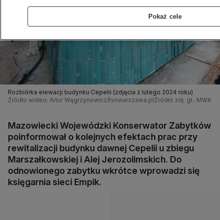
Pokaż cele
Rozbiórka elewacji budynku Cepelii (zdjęcia z lutego 2024 roku)
Źródło wideo: Artur Węgrzynowicz/tvnwarszawa.pl
Źródło zdj. gł.: MWKZ
Mazowiecki Wojewódzki Konserwator Zabytków
poinformował o kolejnych efektach prac przy
rewitalizacji budynku dawnej Cepelii u zbiegu
Marszałkowskiej i Alej Jerozolimskich. Do
odnowionego zabytku wkrótce wprowadzi się
księgarnia sieci Empik.