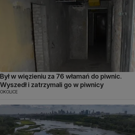
Był w więzieniu za 76 włamań do piwnic.
Wyszedł i zatrzymali go w piwnicy
OKOLICE