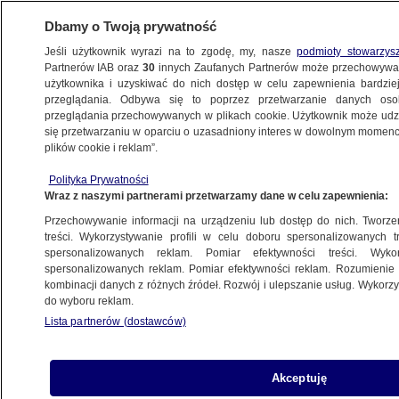
Dbamy o Twoją prywatność
Jeśli użytkownik wyrazi na to zgodę, my, nasze
podmioty stowarzys
Partnerów IAB oraz
30
innych Zaufanych Partnerów może przechowywa
WARSZAWA
użytkownika i uzyskiwać do nich dostęp w celu zapewnienia bardzi
przeglądania. Odbywa się to poprzez przetwarzanie danych os
przeglądania przechowywanych w plikach cookie. Użytkownik może udzie
ŚRÓDMIEŚCIE
się przetwarzaniu w oparciu o uzasadniony interes w dowolnym momencie
plików cookie i reklam”.
"Wprawne oko dojrzy patynę
Polityka Prywatności
i ciekawostki". Ceramika z dawnego
Wraz z naszymi partnerami przetwarzamy dane w celu zapewnienia:
budynku Cepelii coraz bliżej oryginału
Przechowywanie informacji na urządzeniu lub dostęp do nich. Tworzeni
treści. Wykorzystywanie profili w celu doboru spersonalizowanych tr
8.10.2024, 14:00
spersonalizowanych reklam. Pomiar efektywności treści. Wyko
spersonalizowanych reklam. Pomiar efektywności reklam. Rozumienie o
kombinacji danych z różnych źródeł. Rozwój i ulepszanie usług. Wykor
Udostępnij
do wyboru reklam.
Lista partnerów (dostawców)
Akceptuję