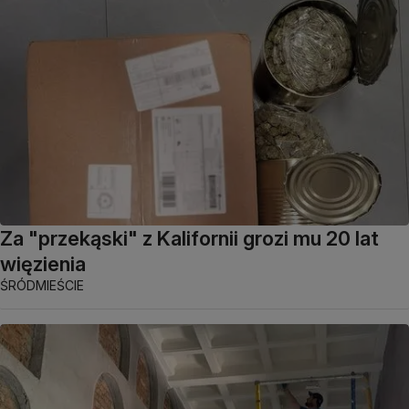
Za "przekąski" z Kalifornii grozi mu 20 lat
więzienia
ŚRÓDMIEŚCIE