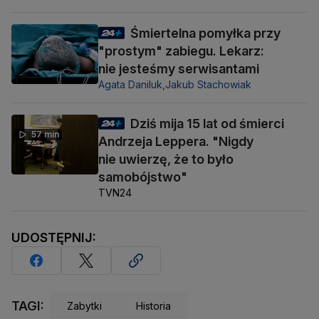
Śmiertelna pomyłka przy
"prostym" zabiegu. Lekarz:
nie jesteśmy serwisantami
Agata Daniluk,
Jakub Stachowiak
Dziś mija 15 lat od śmierci
57 min
Andrzeja Leppera. "Nigdy
nie uwierzę, że to było
samobójstwo"
TVN24
UDOSTĘPNIJ:
TAGI:
Zabytki
Historia