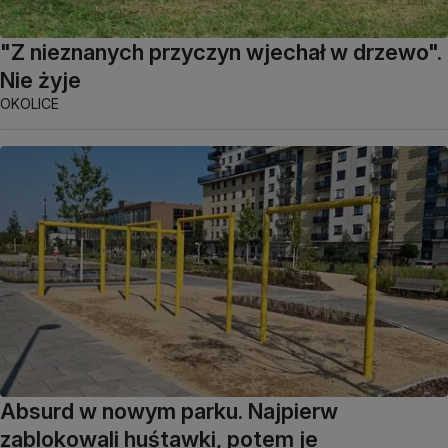
"Z nieznanych przyczyn wjechał w drzewo".
Nie żyje
OKOLICE
Absurd w nowym parku. Najpierw
zablokowali huśtawki, potem je