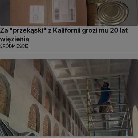
Za "przekąski" z Kalifornii grozi mu 20 lat
więzienia
ŚRÓDMIEŚCIE