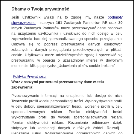
Dbamy o Twoją prywatność
WARSZAWA
Jeśli użytkownik wyrazi na to zgodę, my, nasze
podmioty
stowarzyszone
i naszych
161
Zaufanych Partnerów IAB oraz
30
OKOLICE
innych Zaufanych Partnerów może przechowywać dane osobowe
na urządzeniu użytkownika i uzyskiwać do nich dostęp w celu
Dwie kobiety ranione nożem. Jedna
zapewnienia bardziej spersonalizowanego sposobu przeglądania.
zmarła, druga przeszła operację.
Odbywa się to poprzez przetwarzanie danych osobowych
zebranych z danych przeglądania przechowywanych w plikach
Podejrzewani o atak zatrzymani
cookie. Użytkownik może udzielić/wycofać zgodę i sprzeciwić się
przetwarzaniu w oparciu o uzasadniony interes w dowolnym
3.06.2022, 17:11
Aktualizacja:
4.06.2022, 09:53
momencie, klikając przycisk „Ustawienia plików cookie i reklam”.
Polityka Prywatności
Udostępnij
Wraz z naszymi partnerami przetwarzamy dane w celu
zapewnienia:
Przechowywanie informacji na urządzeniu lub dostęp do nich.
Tworzenie profili w celu personalizacji treści. Wykorzystywanie profili
w celu doboru spersonalizowanych treści. Tworzenie profili w celu
spersonalizowanych reklam. Pomiar efektywności treści.
Wykorzystanie profili do wyboru spersonalizowanych reklam.
Pomiar efektywności reklam. Rozumienie odbiorców dzięki
statystyce lub kombinacji danych z różnych źródeł. Rozwój i
ulepszanie usług. Wykorzystywanie ograniczonych danych do