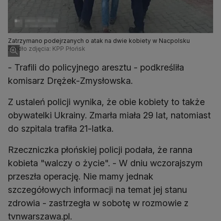
Zatrzymano podejrzanych o atak na dwie kobiety w Nacpolsku
Źródło zdjęcia: KPP Płońsk
- Trafili do policyjnego aresztu - podkreśliła
komisarz Drężek-Zmysłowska.
Z ustaleń policji wynika, że obie kobiety to także
obywatelki Ukrainy. Zmarła miała 29 lat, natomiast
do szpitala trafiła 21-latka.
Rzeczniczka płońskiej policji podała, że ranna
kobieta "walczy o życie". - W dniu wczorajszym
przeszła operację. Nie mamy jednak
szczegółowych informacji na temat jej stanu
zdrowia - zastrzegła w sobotę w rozmowie z
tvnwarszawa.pl.