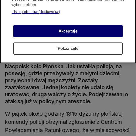
wyboru reklam.
Lista partnerów (dostawców)
Akceptuję
Zatrzymano podejrzanych o atak na dwie kobiety w Nacpolsku
Źródło wideo: TVN24
Źródło zdj. gł.: KPP Płońsk
Pokaż cele
Do ataku na dwie kobiety doszło w miejscowości
Nacpolsk koło Płońska. Jak ustaliła policja, na
posesję, gdzie przebywały z małymi dziećmi,
przyjechali dwaj mężczyźni. Zostały
zaatakowane. Jednej kobiety nie udało się
uratować, druga walczy o życie. Podejrzewani o
atak są już w policyjnym areszcie.
W piątek około godziny 13.15 dyżurny płońskiej
komendy policji otrzymał zgłoszenie z Centrum
Powiadamiania Ratunkowego, że w miejscowości