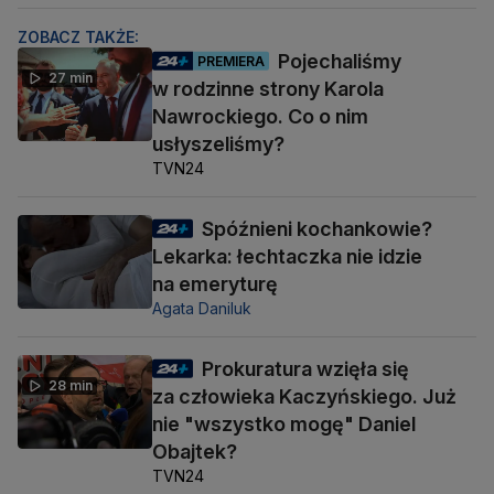
ZOBACZ TAKŻE:
Pojechaliśmy
PREMIERA
27 min
w rodzinne strony Karola
Nawrockiego. Co o nim
usłyszeliśmy?
TVN24
Spóźnieni kochankowie?
Lekarka: łechtaczka nie idzie
na emeryturę
Agata Daniluk
Prokuratura wzięła się
28 min
za człowieka Kaczyńskiego. Już
nie "wszystko mogę" Daniel
Obajtek?
TVN24