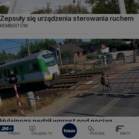
Zepsuły się urządzenia sterowania ruchem
REMBERTÓW
Hulajnogą pędził wprost pod pociąg.
Wstrząsające nagranie
TVN24+
OGLĄDAJ TV
POGODA
FAKTY
OKOLICE