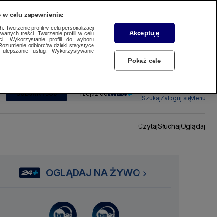
 w celu zapewnienia:
 Tworzenie profili w celu personalizacji
Akceptuję
wanych treści. Tworzenie profili w celu
ci. Wykorzystanie profili do wyboru
Rozumienie odbiorców dzięki statystyce
ulepszanie usług. Wykorzystywanie
Pokaż cele
SUBSKRYBUJ
Przejdź do
Szukaj
Zaloguj się
Menu
Czytaj
Słuchaj
Oglądaj
OGLĄDAJ NA ŻYWO