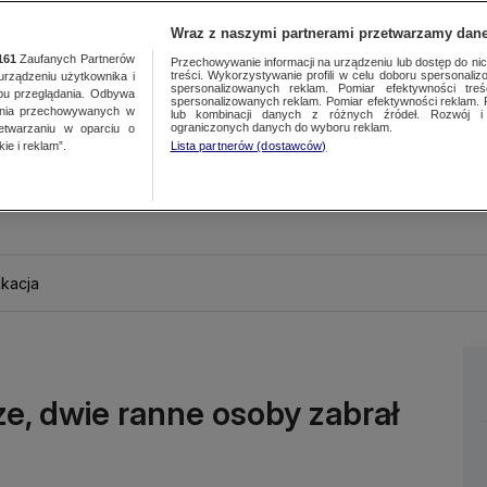
Wraz z naszymi partnerami przetwarzamy dane
161
Zaufanych Partnerów
Przechowywanie informacji na urządzeniu lub dostęp do nich.
treści. Wykorzystywanie profili w celu doboru spersonalizo
ządzeniu użytkownika i
spersonalizowanych reklam. Pomiar efektywności treś
bu przeglądania. Odbywa
spersonalizowanych reklam. Pomiar efektywności reklam. 
ania przechowywanych w
lub kombinacji danych z różnych źródeł. Rozwój i 
ograniczonych danych do wyboru reklam.
zetwarzaniu w oparciu o
ie i reklam”.
Lista partnerów (dostawców)
kacja
e, dwie ranne osoby zabrał