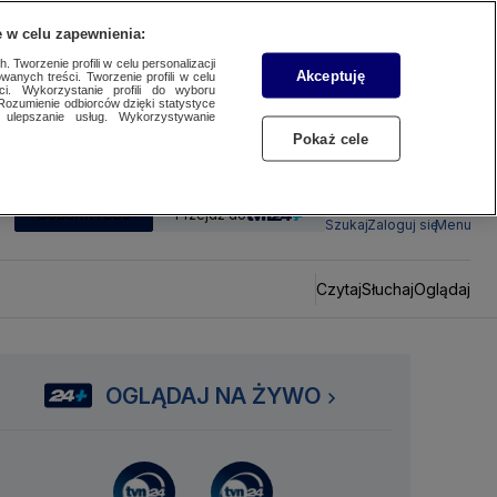
 w celu zapewnienia:
 Tworzenie profili w celu personalizacji
Akceptuję
wanych treści. Tworzenie profili w celu
ci. Wykorzystanie profili do wyboru
Rozumienie odbiorców dzięki statystyce
ulepszanie usług. Wykorzystywanie
Pokaż cele
SUBSKRYBUJ
Przejdź do
Szukaj
Zaloguj się
Menu
Czytaj
Słuchaj
Oglądaj
OGLĄDAJ NA ŻYWO