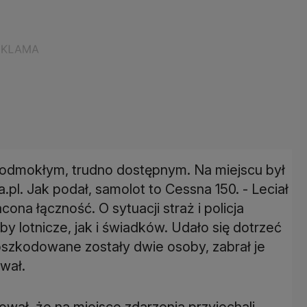
odmokłym, trudno dostępnym. Na miejscu był
pl. Jak podał, samolot to Cessna 150. - Leciał
cona łączność. O sytuacji straż i policja
 lotnicze, jak i świadków. Udało się dotrzeć
szkodowane zostały dwie osoby, zabrał je
wał.
ał, że na miejsce zdarzenia przyjechali