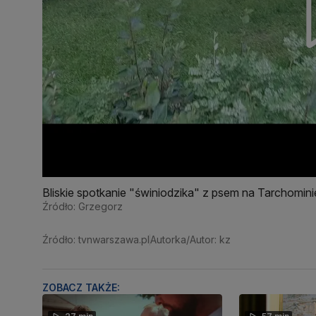
Bliskie spotkanie "świniodzika" z psem na Tarchomini
Źródło: Grzegorz
Źródło: tvnwarszawa.pl
Autorka/Autor: kz
ZOBACZ TAKŻE: