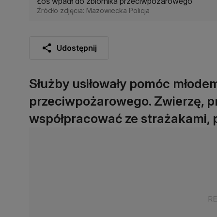
Łoś wpadł do zbiornika przeciwpożarowego
Źródło zdjęcia: Mazowiecka Policja
Udostępnij
Służby usiłowały pomóc młodemu
przeciwpożarowego. Zwierzę, prz
współpracować ze strażakami, 