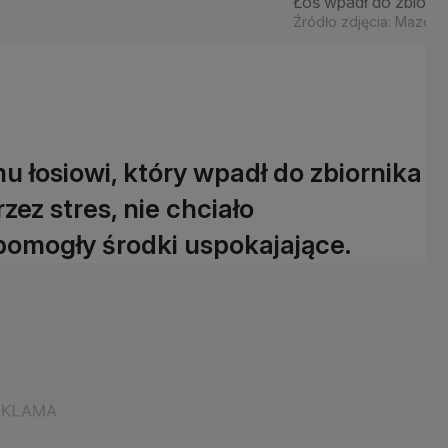
Łoś wpadł do zbiorn
Źródło zdjęcia: Mazowi
 łosiowi, który wpadł do zbiornika
ez stres, nie chciało
pomogły środki uspokajające.