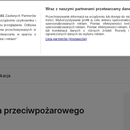
Wraz z naszymi partnerami przetwarzamy dane
161
Zaufanych Partnerów
Przechowywanie informacji na urządzeniu lub dostęp do nich.
treści. Wykorzystywanie profili w celu doboru spersonalizo
ządzeniu użytkownika i
spersonalizowanych reklam. Pomiar efektywności treś
bu przeglądania. Odbywa
spersonalizowanych reklam. Pomiar efektywności reklam. 
ania przechowywanych w
lub kombinacji danych z różnych źródeł. Rozwój i 
ograniczonych danych do wyboru reklam.
zetwarzaniu w oparciu o
ie i reklam”.
Lista partnerów (dostawców)
kacja
ka przeciwpożarowego