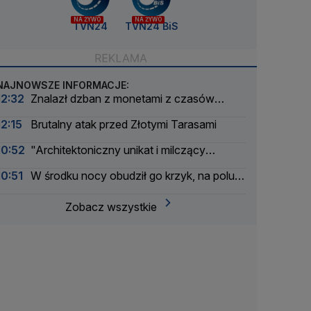
NA ŻYWO
NA ŻYWO
TVN24
TVN24 BiS
NAJNOWSZE INFORMACJE:
12:32
Znalazł dzban z monetami z czasów
potopu szwedzkiego
12:15
Brutalny atak przed Złotymi Tarasami
10:52
"Architektoniczny unikat i milczący
świadek dramatycznych wydarzeń"
10:51
W środku nocy obudził go krzyk, na polu
znaleźli ciało kobiety
Zobacz wszystkie