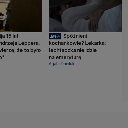
ja 15 lat
Spóźnieni
ndrzeja Leppera.
kochankowie? Lekarka:
wierzę, że to było
łechtaczka nie idzie
o"
na emeryturę
Agata Daniluk