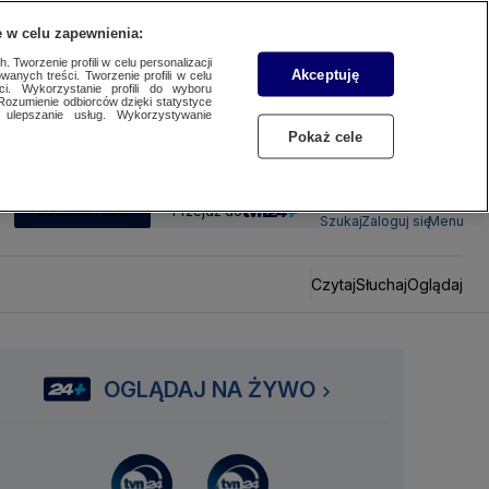
 w celu zapewnienia:
 Tworzenie profili w celu personalizacji
Akceptuję
wanych treści. Tworzenie profili w celu
ci. Wykorzystanie profili do wyboru
Rozumienie odbiorców dzięki statystyce
ulepszanie usług. Wykorzystywanie
Pokaż cele
SUBSKRYBUJ
Przejdź do
Szukaj
Zaloguj się
Menu
Czytaj
Słuchaj
Oglądaj
OGLĄDAJ NA ŻYWO