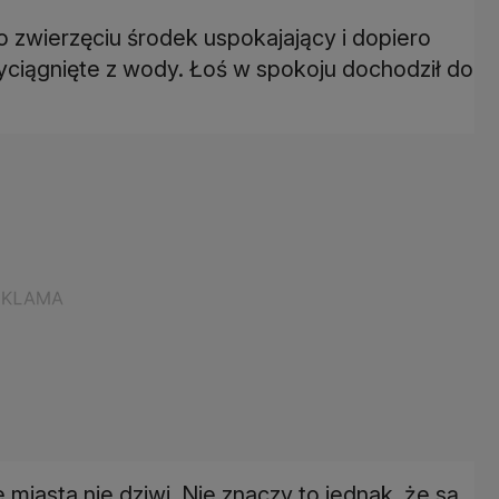
 zwierzęciu środek uspokajający i dopiero
yciągnięte z wody. Łoś w spokoju dochodził do
 miasta nie dziwi. Nie znaczy to jednak, że są