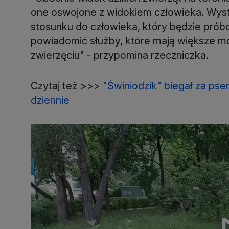
one oswojone z widokiem człowieka. Wys
stosunku do człowieka, który będzie prób
powiadomić służby, które mają większe m
zwierzęciu" - przypomina rzeczniczka.
Czytaj też >>>
"Świniodzik" biegał za psem
dziennie