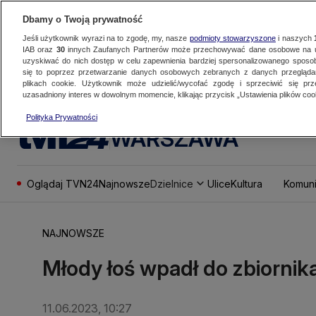
Dbamy o Twoją prywatność
Jeśli użytkownik wyrazi na to zgodę, my, nasze
podmioty stowarzyszone
i naszych
IAB oraz
30
innych Zaufanych Partnerów może przechowywać dane osobowe na ur
uzyskiwać do nich dostęp w celu zapewnienia bardziej spersonalizowanego sposo
się to poprzez przetwarzanie danych osobowych zebranych z danych przegląd
plikach cookie. Użytkownik może udzielić/wycofać zgodę i sprzeciwić się pr
uzasadniony interes w dowolnym momencie, klikając przycisk „Ustawienia plików cook
Polityka Prywatności
WARSZAWA
Oglądaj TVN24
Najnowsze
Dzielnice
Ulice
Kultura
Komuni
NAJNOWSZE
Młody łoś wpadł do zbiorni
11.06.2023, 10:27