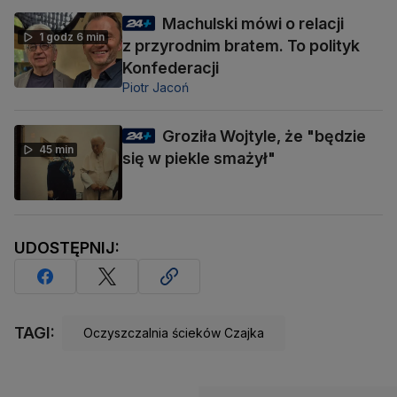
Machulski mówi o relacji
1 godz 6 min
z przyrodnim bratem. To polityk
Konfederacji
Piotr Jacoń
Groziła Wojtyle, że "będzie
45 min
się w piekle smażył"
UDOSTĘPNIJ:
TAGI:
Oczyszczalnia ścieków Czajka