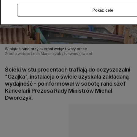
Pokaż cele
W piątek rano przy czerpni wciąż trwały prace
Źródło wideo: Lech Marcinczak / tvnwarszawa.pl
Ścieki w stu procentach trafiają do oczyszczalni
"Czajka", instalacja o świcie uzyskała zakładaną
wydajność - poinformował w sobotę rano szef
Kancelarii Prezesa Rady Ministrów Michał
Dworczyk.