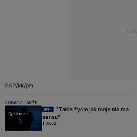
PAP/kk/pm
ZOBACZ TAKŻE:
"Takie życie jak moje nie ma
50 min
sensu"
TVN24