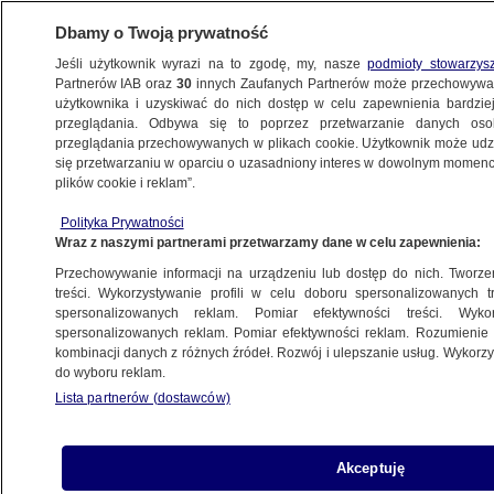
Dbamy o Twoją prywatność
Jeśli użytkownik wyrazi na to zgodę, my, nasze
podmioty stowarzys
Partnerów IAB oraz
30
innych Zaufanych Partnerów może przechowywa
WARSZAWA
użytkownika i uzyskiwać do nich dostęp w celu zapewnienia bardzi
przeglądania. Odbywa się to poprzez przetwarzanie danych os
przeglądania przechowywanych w plikach cookie. Użytkownik może udzie
NAJNOWSZE
się przetwarzaniu w oparciu o uzasadniony interes w dowolnym momencie
plików cookie i reklam”.
Dworczyk: ścieki w stu procentach trafiają
Polityka Prywatności
do "Czajki"
Wraz z naszymi partnerami przetwarzamy dane w celu zapewnienia:
Przechowywanie informacji na urządzeniu lub dostęp do nich. Tworzeni
14.09.2019, 10:46
treści. Wykorzystywanie profili w celu doboru spersonalizowanych tr
spersonalizowanych reklam. Pomiar efektywności treści. Wyko
spersonalizowanych reklam. Pomiar efektywności reklam. Rozumienie o
Udostępnij
kombinacji danych z różnych źródeł. Rozwój i ulepszanie usług. Wykor
do wyboru reklam.
Lista partnerów (dostawców)
Akceptuję