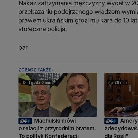
Nakaz zatrzymania mężczyzny wydał w 200
przekazaniu podejrzanego władzom wymiar
prawem ukraińskim grozi mu kara do 10 la
stołeczna policja.
par
ZOBACZ TAKŻE:
1 godz 6 min
38 min
Machulski mówi
Amery
o relacji z przyrodnim bratem.
zdecydował.
To polityk Konfederacji
dla Rosji"