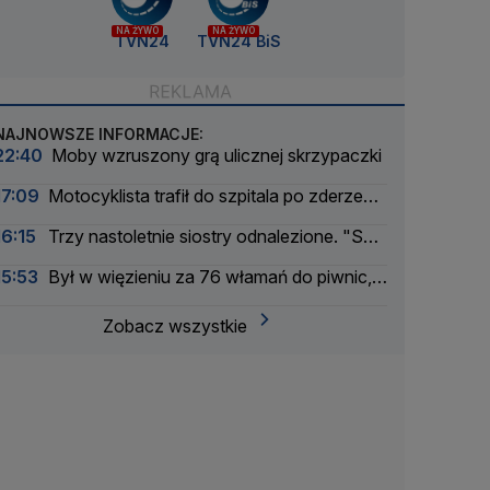
NA ŻYWO
NA ŻYWO
TVN24
TVN24 BiS
NAJNOWSZE INFORMACJE:
22:40
Moby wzruszony grą ulicznej skrzypaczki
17:09
Motocyklista trafił do szpitala po zderzeniu
z busem
16:15
Trzy nastoletnie siostry odnalezione. "Są
bezpieczne"
15:53
Był w więzieniu za 76 włamań do piwnic,
odpowie za 11 kolejnych
Zobacz wszystkie