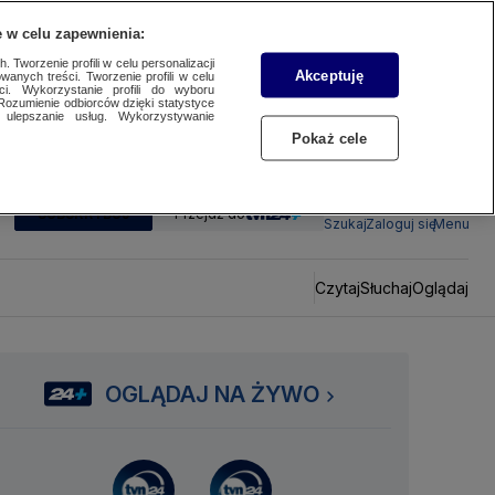
 w celu zapewnienia:
 Tworzenie profili w celu personalizacji
Akceptuję
wanych treści. Tworzenie profili w celu
ci. Wykorzystanie profili do wyboru
Rozumienie odbiorców dzięki statystyce
ulepszanie usług. Wykorzystywanie
Pokaż cele
SUBSKRYBUJ
Przejdź do
Szukaj
Zaloguj się
Menu
Czytaj
Słuchaj
Oglądaj
OGLĄDAJ NA ŻYWO