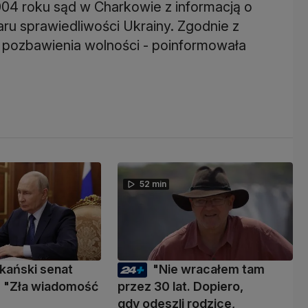
4 roku sąd w Charkowie z informacją o
u sprawiedliwości Ukrainy. Zgodnie z
t pozbawienia wolności - poinformowała
52 min
kański senat
"Nie wracałem tam
 "Zła wiadomość
przez 30 lat. Dopiero,
gdy odeszli rodzice,