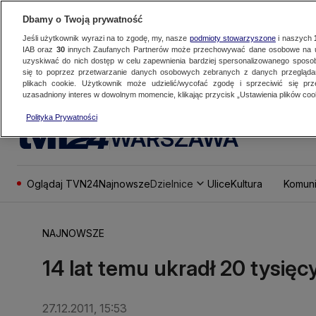
Dbamy o Twoją prywatność
Jeśli użytkownik wyrazi na to zgodę, my, nasze
podmioty stowarzyszone
i naszych
IAB oraz
30
innych Zaufanych Partnerów może przechowywać dane osobowe na ur
uzyskiwać do nich dostęp w celu zapewnienia bardziej spersonalizowanego sposo
się to poprzez przetwarzanie danych osobowych zebranych z danych przegląd
plikach cookie. Użytkownik może udzielić/wycofać zgodę i sprzeciwić się pr
uzasadniony interes w dowolnym momencie, klikając przycisk „Ustawienia plików cook
Polityka Prywatności
WARSZAWA
Oglądaj TVN24
Najnowsze
Dzielnice
Ulice
Kultura
Komuni
NAJNOWSZE
14 lat temu ukradł 20 tysię
27.12.2011, 15:53