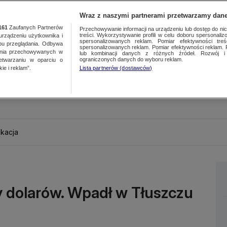
Wraz z naszymi partnerami przetwarzamy dane
161
Zaufanych Partnerów
Przechowywanie informacji na urządzeniu lub dostęp do nich.
treści. Wykorzystywanie profili w celu doboru spersonalizo
ządzeniu użytkownika i
spersonalizowanych reklam. Pomiar efektywności treś
bu przeglądania. Odbywa
spersonalizowanych reklam. Pomiar efektywności reklam. 
ania przechowywanych w
lub kombinacji danych z różnych źródeł. Rozwój i 
ograniczonych danych do wyboru reklam.
zetwarzaniu w oparciu o
ie i reklam”.
Lista partnerów (dostawców)
kacja
cy dolarów. Wpadł w Tłuszczu