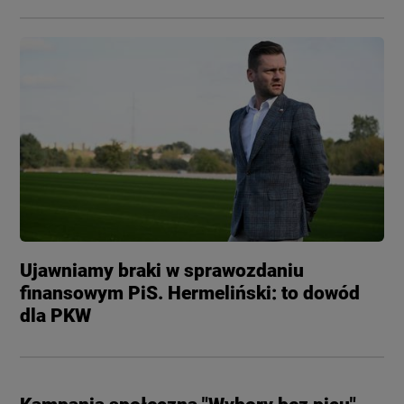
LUBLIN
OPINIE
LUBUSKIE
ATAK ROSJI NA UKRAINĘ
OLSZTYN
SZKŁO KONTAKTOWE
OPOLE
CIEKAWOSTKI
RZESZÓW
PROGRAMY
Ujawniamy braki w sprawozdaniu
finansowym PiS. Hermeliński: to dowód
SZCZECIN
dla PKW
RAPORTY
BIAŁYSTOK
TVN24 УКРАЇНСЬКОЮ МОВОЮ