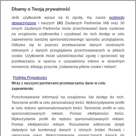
NAJNOWSZE
Dbamy o Twoją prywatność
Jeśli użytkownik wyrazi na to zgodę, my, nasze
podmioty
stowarzyszone
i naszych
161
Zaufanych Partnerów IAB oraz
30
Dzień dobry!
FAKTY
innych Zaufanych Partnerów może przechowywać dane osobowe
Jedno konto do wszystkich usług
na urządzeniu użytkownika i uzyskiwać do nich dostęp w celu
zapewnienia bardziej spersonalizowanego sposobu przeglądania.
Odbywa się to poprzez przetwarzanie danych osobowych
TVN24 GO
zebranych z danych przeglądania przechowywanych w plikach
cookie. Użytkownik może udzielić/wycofać zgodę i sprzeciwić się
ZALOGUJ SIĘ
przetwarzaniu w oparciu o uzasadniony interes w dowolnym
POLSKA
momencie, klikając przycisk „Ustawienia plików cookie i reklam”.
Zarejestruj się
Polityka Prywatności
Wraz z naszymi partnerami przetwarzamy dane w celu
ŚWIAT
zapewnienia:
Przechowywanie informacji na urządzeniu lub dostęp do nich.
miasta:
Tworzenie profili w celu personalizacji treści. Wykorzystywanie profili
WARSZAWA
w celu doboru spersonalizowanych treści. Tworzenie profili w celu
spersonalizowanych reklam. Pomiar efektywności treści.
Wykorzystanie profili do wyboru spersonalizowanych reklam.
PREMIUM
Pomiar efektywności reklam. Rozumienie odbiorców dzięki
Wyniki PKW Sejm
Wyniki PKW Senat
Wyniki sondażowe
WARSZAWA
statystyce lub kombinacji danych z różnych źródeł. Rozwój i
ulepszanie usług. Wykorzystywanie ograniczonych danych do