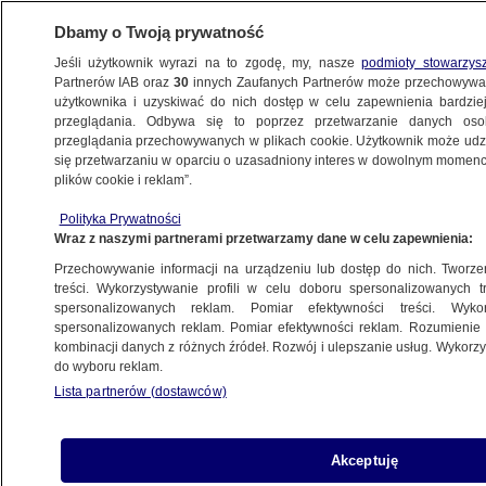
Dbamy o Twoją prywatność
Jeśli użytkownik wyrazi na to zgodę, my, nasze
podmioty stowarzys
Partnerów IAB oraz
30
innych Zaufanych Partnerów może przechowywa
WARSZAWA
użytkownika i uzyskiwać do nich dostęp w celu zapewnienia bardzi
przeglądania. Odbywa się to poprzez przetwarzanie danych os
przeglądania przechowywanych w plikach cookie. Użytkownik może udzie
WŁOCHY
się przetwarzaniu w oparciu o uzasadniony interes w dowolnym momencie
plików cookie i reklam”.
Miała lecieć do Szwajcarii. Pogrążył ją
napis na czole
Polityka Prywatności
Wraz z naszymi partnerami przetwarzamy dane w celu zapewnienia:
Przechowywanie informacji na urządzeniu lub dostęp do nich. Tworzeni
treści. Wykorzystywanie profili w celu doboru spersonalizowanych tr
spersonalizowanych reklam. Pomiar efektywności treści. Wyko
Utrudnienia na kolei. Zepsuł się
spersonalizowanych reklam. Pomiar efektywności reklam. Rozumienie o
pociąg, a potem kolejny
kombinacji danych z różnych źródeł. Rozwój i ulepszanie usług. Wykor
do wyboru reklam.
Lista partnerów (dostawców)
Ogień strawił pawilon z kwiatami
Akceptuję