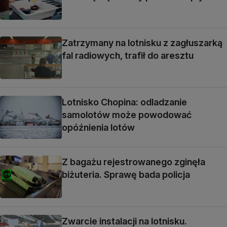
Zatrzymany na lotnisku z zagłuszarką
fal radiowych, trafił do aresztu
Lotnisko Chopina: odladzanie
samolotów może powodować
opóźnienia lotów
Z bagażu rejestrowanego zginęła
biżuteria. Sprawę bada policja
Zwarcie instalacji na lotnisku.