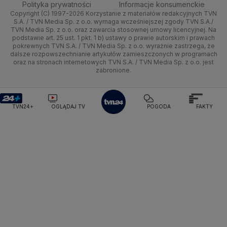
Polityka prywatności
Informacje konsumenckie
Copyright (C) 1997-2026 Korzystanie z materiałów redakcyjnych TVN
Śródmieście
Lublin
Ze świata
Prognoza
Lekkoatletyka
Zdrowie
Uwaga TVN
Test zgodności
S.A. / TVN Media Sp. z o.o. wymaga wcześniejszej zgody TVN S.A./
TVN Media Sp. z o.o. oraz zawarcia stosownej umowy licencyjnej. Na
Targówek
Lubuskie
podstawie art. 25 ust. 1 pkt. 1 b) ustawy o prawie autorskim i prawach
Tech
Świat
Siatkówka
Tech
HGTV
Oglądaj na TV
pokrewnych TVN S.A. / TVN Media Sp. z o.o. wyraźnie zastrzega, że
dalsze rozpowszechnianie artykułów zamieszczonych w programach
Ursus
Olsztyn
Moto
Nauka
F1
Nauka
TVN Turbo
Zrealizuj voucher
oraz na stronach internetowych TVN S.A. / TVN Media Sp. z o.o. jest
zabronione.
Ursynów
Opole
Dla seniora
Ciekawostki
Rozrywka
TVN Style
Wawer
Rzeszów
Turystyka
Podróże
TVN7
TVN24+
OGLĄDAJ TV
POGODA
FAKTY
Wesoła
Szczecin
Smog
TTV
Wilanów
Białystok
Wola
Włochy
Żoliborz
Okolice