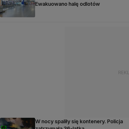
Ewakuowano halę odlotów
W nocy spaliły się kontenery. Policja
zatrzymała 36-latka