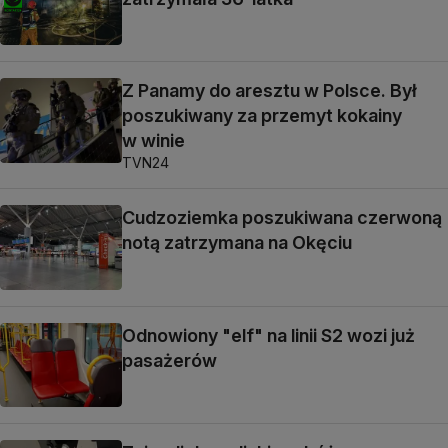
Z Panamy do aresztu w Polsce. Był
poszukiwany za przemyt kokainy
w winie
TVN24
Cudzoziemka poszukiwana czerwoną
notą zatrzymana na Okęciu
Odnowiony "elf" na linii S2 wozi już
pasażerów