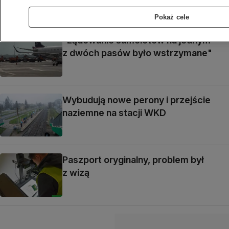
Pokaż cele
"Lądowanie samolotów na jednym
z dwóch pasów było wstrzymane"
Wybudują nowe perony i przejście
naziemne na stacji WKD
Paszport oryginalny, problem był
z wizą