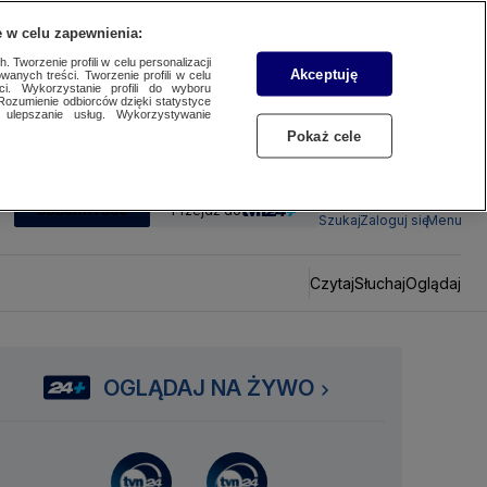
 w celu zapewnienia:
 Tworzenie profili w celu personalizacji
Akceptuję
wanych treści. Tworzenie profili w celu
ci. Wykorzystanie profili do wyboru
Rozumienie odbiorców dzięki statystyce
ulepszanie usług. Wykorzystywanie
Pokaż cele
SUBSKRYBUJ
Przejdź do
Szukaj
Zaloguj się
Menu
Czytaj
Słuchaj
Oglądaj
OGLĄDAJ NA ŻYWO