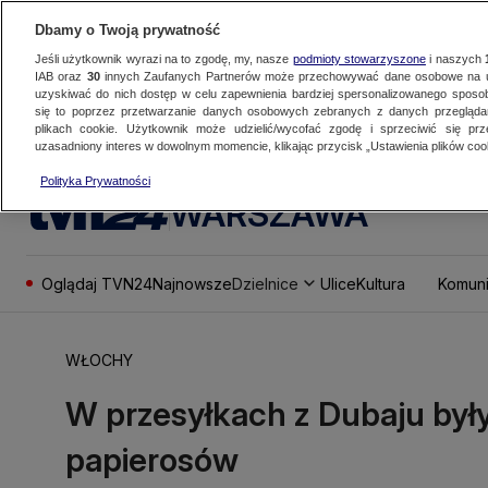
Dbamy o Twoją prywatność
Jeśli użytkownik wyrazi na to zgodę, my, nasze
podmioty stowarzyszone
i naszych
IAB oraz
30
innych Zaufanych Partnerów może przechowywać dane osobowe na ur
uzyskiwać do nich dostęp w celu zapewnienia bardziej spersonalizowanego sposo
się to poprzez przetwarzanie danych osobowych zebranych z danych przegląd
plikach cookie. Użytkownik może udzielić/wycofać zgodę i sprzeciwić się pr
uzasadniony interes w dowolnym momencie, klikając przycisk „Ustawienia plików cook
Polityka Prywatności
WARSZAWA
Oglądaj TVN24
Najnowsze
Dzielnice
Ulice
Kultura
Komuni
WŁOCHY
W przesyłkach z Dubaju były
papierosów