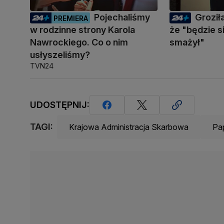
Pojechaliśmy
Groził
PREMIERA
w rodzinne strony Karola
że "będzie s
Nawrockiego. Co o nim
smażył"
usłyszeliśmy?
TVN24
UDOSTĘPNIJ:
TAGI:
Krajowa Administracja Skarbowa
Pa