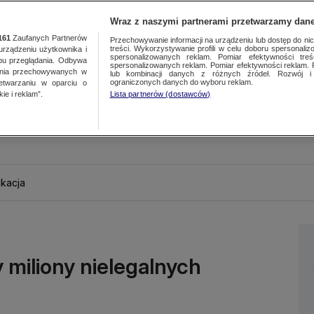
Wraz z naszymi partnerami przetwarzamy dane
161
Zaufanych Partnerów
Przechowywanie informacji na urządzeniu lub dostęp do nich.
treści. Wykorzystywanie profili w celu doboru spersonalizo
ządzeniu użytkownika i
spersonalizowanych reklam. Pomiar efektywności treś
bu przeglądania. Odbywa
spersonalizowanych reklam. Pomiar efektywności reklam. 
ania przechowywanych w
lub kombinacji danych z różnych źródeł. Rozwój i 
ograniczonych danych do wyboru reklam.
zetwarzaniu w oparciu o
ie i reklam”.
Lista partnerów (dostawców)
kacja
 miliony nielegalnych