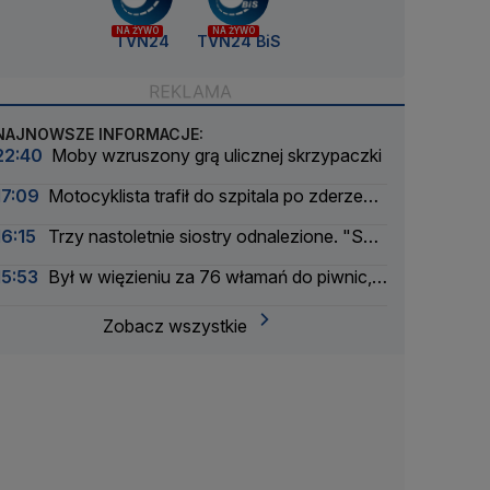
NA ŻYWO
NA ŻYWO
TVN24
TVN24 BiS
NAJNOWSZE INFORMACJE:
22:40
Moby wzruszony grą ulicznej skrzypaczki
17:09
Motocyklista trafił do szpitala po zderzeniu
z busem
16:15
Trzy nastoletnie siostry odnalezione. "Są
bezpieczne"
15:53
Był w więzieniu za 76 włamań do piwnic,
odpowie za 11 kolejnych
Zobacz wszystkie