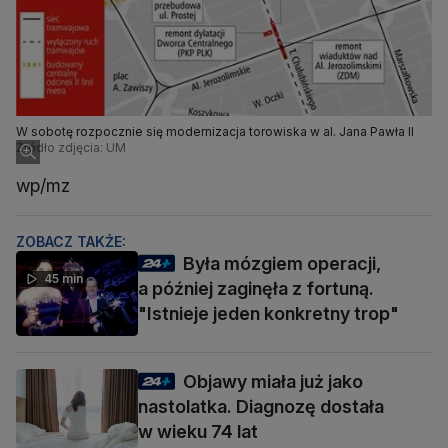
W sobotę rozpocznie się modernizacja torowiska w al. Jana Pawła II
Źródło zdjęcia: UM
wp/mz
ZOBACZ TAKŻE:
Była mózgiem operacji,
45 min
a później zaginęła z fortuną.
"Istnieje jeden konkretny trop"
Objawy miała już jako
nastolatka. Diagnozę dostała
w wieku 74 lat