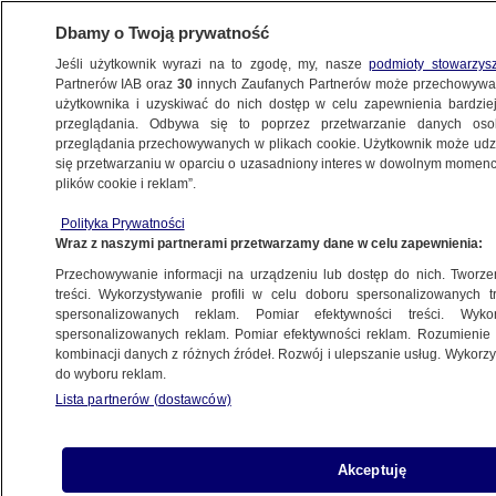
Dbamy o Twoją prywatność
Jeśli użytkownik wyrazi na to zgodę, my, nasze
podmioty stowarzys
Partnerów IAB oraz
30
innych Zaufanych Partnerów może przechowywa
WARSZAWA
użytkownika i uzyskiwać do nich dostęp w celu zapewnienia bardzi
przeglądania. Odbywa się to poprzez przetwarzanie danych os
przeglądania przechowywanych w plikach cookie. Użytkownik może udzie
ULICE
się przetwarzaniu w oparciu o uzasadniony interes w dowolnym momencie
plików cookie i reklam”.
Weekend utrudnień. Jerozolimskie, Jana
Polityka Prywatności
Pawła, Powązkowska, Światowida
Wraz z naszymi partnerami przetwarzamy dane w celu zapewnienia:
Przechowywanie informacji na urządzeniu lub dostęp do nich. Tworzeni
27.06.2014, 07:04
treści. Wykorzystywanie profili w celu doboru spersonalizowanych tr
spersonalizowanych reklam. Pomiar efektywności treści. Wyko
spersonalizowanych reklam. Pomiar efektywności reklam. Rozumienie o
Udostępnij
kombinacji danych z różnych źródeł. Rozwój i ulepszanie usług. Wykor
do wyboru reklam.
Lista partnerów (dostawców)
Akceptuję