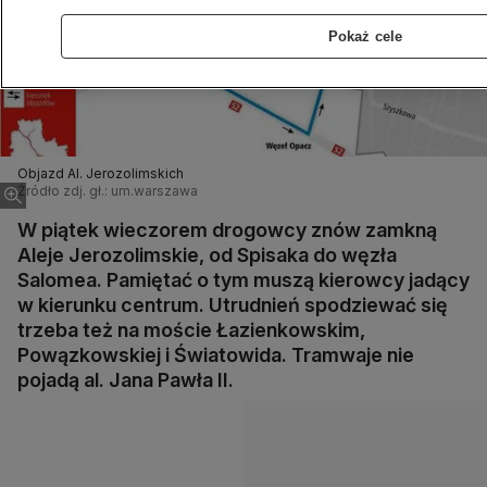
Pokaż cele
Objazd Al. Jerozolimskich
Źródło zdj. gł.: um.warszawa
W piątek wieczorem drogowcy znów zamkną
Aleje Jerozolimskie, od Spisaka do węzła
Salomea. Pamiętać o tym muszą kierowcy jadący
w kierunku centrum. Utrudnień spodziewać się
trzeba też na moście Łazienkowskim,
Powązkowskiej i Światowida. Tramwaje nie
pojadą al. Jana Pawła II.