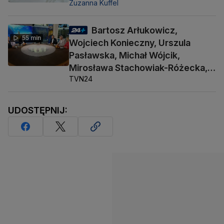
Zuzanna Kuffel
Bartosz Arłukowicz,
55 min
Wojciech Konieczny, Urszula
Pasławska, Michał Wójcik,
Mirosława Stachowiak-Różecka,
TVN24
Barbara Socha
UDOSTĘPNIJ: