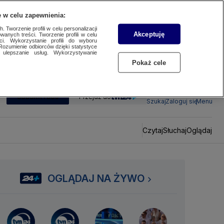
 w celu zapewnienia:
 Tworzenie profili w celu personalizacji
Akceptuję
wanych treści. Tworzenie profili w celu
ci. Wykorzystanie profili do wyboru
Rozumienie odbiorców dzięki statystyce
ulepszanie usług. Wykorzystywanie
Pokaż cele
SUBSKRYBUJ
Przejdź do
Szukaj
Zaloguj się
Menu
Czytaj
Słuchaj
Oglądaj
OGLĄDAJ NA ŻYWO