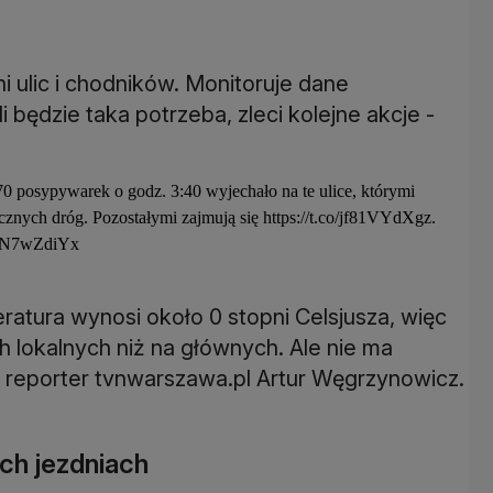
 ulic i chodników. Monitoruje dane
 będzie taka potrzeba, zleci kolejne akcje -
70 posypywarek o godz. 3:40 wyjechało na te ulice, którymi
ecznych dróg. Pozostałymi zajmują się
https://t.co/jf81VYdXgz
.
/48N7wZdiYx
ratura wynosi około 0 stopni Celsjusza, więc
h lokalnych niż na głównych. Ale nie ma
8 reporter tvnwarszawa.pl Artur Węgrzynowicz.
ch jezdniach