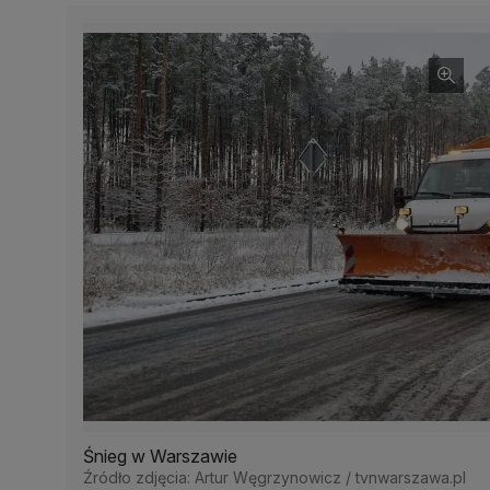
Śnieg w Warszawie
Źródło zdjęcia: Artur Węgrzynowicz / tvnwarszawa.pl