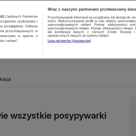
Wraz z naszymi partnerami przetwarzamy dane
161
Zaufanych Partnerów
Przechowywanie informacji na urządzeniu lub dostęp do nich.
treści. Wykorzystywanie profili w celu doboru spersonalizo
ządzeniu użytkownika i
spersonalizowanych reklam. Pomiar efektywności treś
bu przeglądania. Odbywa
spersonalizowanych reklam. Pomiar efektywności reklam. 
ania przechowywanych w
lub kombinacji danych z różnych źródeł. Rozwój i 
ograniczonych danych do wyboru reklam.
zetwarzaniu w oparciu o
ie i reklam”.
Lista partnerów (dostawców)
kacja
ie wszystkie posypywarki