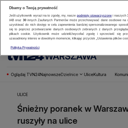
Dbamy o Twoją prywatność
Jeśli użytkownik wyrazi na to zgodę, my, nasze
podmioty stowarzyszone
i naszych
IAB oraz
30
innych Zaufanych Partnerów może przechowywać dane osobowe na ur
uzyskiwać do nich dostęp w celu zapewnienia bardziej spersonalizowanego sposo
się to poprzez przetwarzanie danych osobowych zebranych z danych przegląd
plikach cookie. Użytkownik może udzielić/wycofać zgodę i sprzeciwić się pr
uzasadniony interes w dowolnym momencie, klikając przycisk „Ustawienia plików cook
Polityka Prywatności
WARSZAWA
Oglądaj TVN24
Najnowsze
Dzielnice
Ulice
Kultura
Komuni
ULICE
Śnieżny poranek w Warszaw
ruszyły na ulice