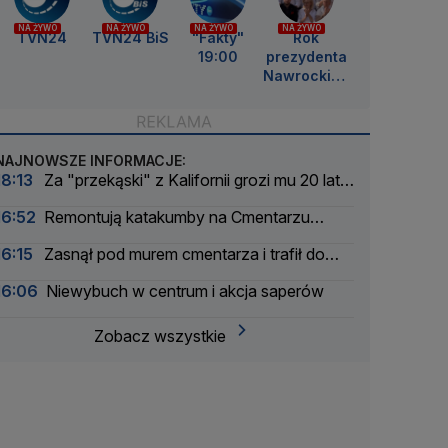
NA ŻYWO
NA ŻYWO
NA ŻYWO
NA ŻYWO
TVN24
TVN24 BiS
"Fakty"
Rok
19:00
prezydenta
Nawrockieg
o
NAJNOWSZE INFORMACJE:
18:13
Za "przekąski" z Kalifornii grozi mu 20 lat
więzienia
16:52
Remontują katakumby na Cmentarzu
Powązkowskim
16:15
Zasnął pod murem cmentarza i trafił do
aresztu
16:06
Niewybuch w centrum i akcja saperów
Zobacz wszystkie