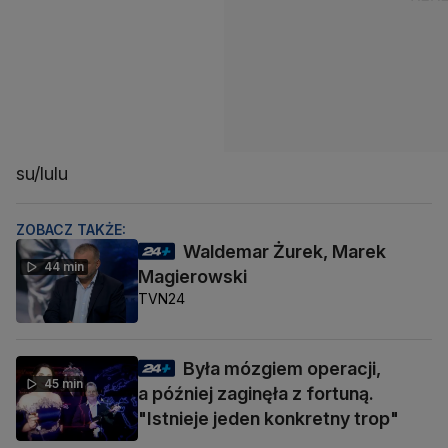
su/lulu
ZOBACZ TAKŻE:
Waldemar Żurek, Marek
44 min
Magierowski
TVN24
Była mózgiem operacji,
45 min
a później zaginęła z fortuną.
"Istnieje jeden konkretny trop"