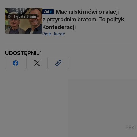
Machulski mówi o relacji
1 godz 6 min
z przyrodnim bratem. To polityk
Konfederacji
Piotr Jacoń
UDOSTĘPNIJ: