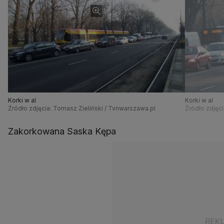
Korki w al
Korki w al
Źródło zdjęcia: Tomasz Zieliński / Tvnwarszawa.pl
Źródło zdjęci
Zakorkowana Saska Kępa