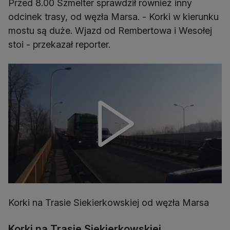
Przed 8.00 Szmelter sprawdził również inny
odcinek trasy, od węzła Marsa. - Korki w kierunku
mostu są duże. Wjazd od Rembertowa i Wesołej
stoi - przekazał reporter.
Korki na Trasie Siekierkowskiej od węzła Marsa
Korki na Trasie Siekierkowskiej