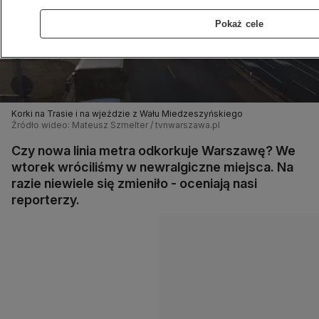
Pokaż cele
Korki na Trasie i na wjeździe z Wału Miedzeszyńskiego
Źródło wideo: Mateusz Szmelter / tvnwarszawa.pl
Czy nowa linia metra odkorkuje Warszawę? We
wtorek wróciliśmy w newralgiczne miejsca. Na
razie niewiele się zmieniło - oceniają nasi
reporterzy.