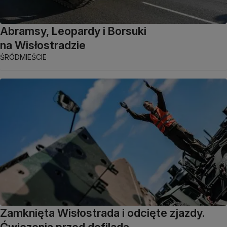
Abramsy, Leopardy i Borsuki
na Wisłostradzie
ŚRÓDMIEŚCIE
Zamknięta Wisłostrada i odcięte zjazdy.