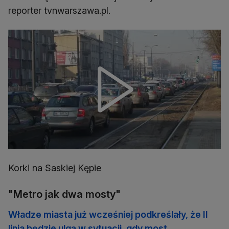
reporter tvnwarszawa.pl.
Korki na Saskiej Kępie
"Metro jak dwa mosty"
Władze miasta już wcześniej podkreślały, że II
linia będzie ulgą w sytuacji, gdy most