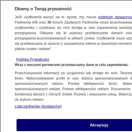
Dbamy o Twoją prywatność
Jeśli użytkownik wyrazi na to zgodę, my, nasze
podmioty stowarzys
Partnerów IAB oraz
30
innych Zaufanych Partnerów może przechowywa
WARSZAWA
użytkownika i uzyskiwać do nich dostęp w celu zapewnienia bardzi
przeglądania. Odbywa się to poprzez przetwarzanie danych os
przeglądania przechowywanych w plikach cookie. Użytkownik może udzie
ULICE
się przetwarzaniu w oparciu o uzasadniony interes w dowolnym momencie
plików cookie i reklam”.
Siekierkowska i Saska Kępa nadal w korku.
Polityka Prywatności
Ruch po otwarciu metra
Wraz z naszymi partnerami przetwarzamy dane w celu zapewnienia:
Przechowywanie informacji na urządzeniu lub dostęp do nich. Tworzeni
10.03.2015, 08:07
treści. Wykorzystywanie profili w celu doboru spersonalizowanych tr
spersonalizowanych reklam. Pomiar efektywności treści. Wyko
spersonalizowanych reklam. Pomiar efektywności reklam. Rozumienie o
Udostępnij
kombinacji danych z różnych źródeł. Rozwój i ulepszanie usług. Wykor
do wyboru reklam.
Lista partnerów (dostawców)
Akceptuję