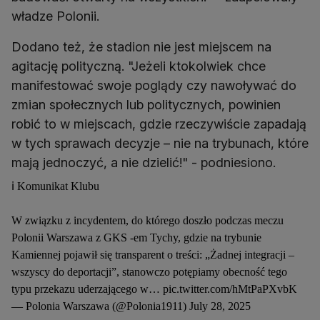
władze Polonii.
Dodano też, że stadion nie jest miejscem na
agitację polityczną. "Jeżeli ktokolwiek chce
manifestować swoje poglądy czy nawoływać do
zmian społecznych lub politycznych, powinien
robić to w miejscach, gdzie rzeczywiście zapadają
w tych sprawach decyzje – nie na trybunach, które
mają jednoczyć, a nie dzielić!" - podniesiono.
ℹ️ Komunikat Klubu
W związku z incydentem, do którego doszło podczas meczu
Polonii Warszawa z GKS -em Tychy, gdzie na trybunie
Kamiennej pojawił się transparent o treści: „Żadnej integracji –
wszyscy do deportacji”, stanowczo potępiamy obecność tego
typu przekazu uderzającego w…
pic.twitter.com/hMtPaPXvbK
— Polonia Warszawa (@Polonia1911)
July 28, 2025