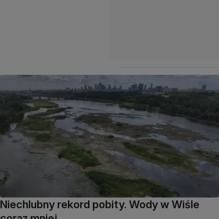
Niechlubny rekord pobity. Wody w Wiśle
coraz mniej