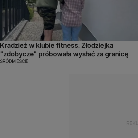
Kradzież w klubie fitness. Złodziejka
"zdobycze" próbowała wysłać za granicę
ŚRÓDMIEŚCIE