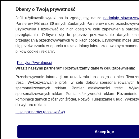
Dbamy o Twoją prywatność
Jeśli użytkownik wyrazi na to zgodę, my, nasze
podmioty stowarzys
Partnerów IAB oraz
30
innych Zaufanych Partnerów może przechowywa
WARSZAWA
użytkownika i uzyskiwać do nich dostęp w celu zapewnienia bardzi
przeglądania. Odbywa się to poprzez przetwarzanie danych os
przeglądania przechowywanych w plikach cookie. Użytkownik może udzie
ŚRÓDMIEŚCIE
się przetwarzaniu w oparciu o uzasadniony interes w dowolnym momencie
plików cookie i reklam”.
Baner "żadnej integracji – wszyscy
Polityka Prywatności
do deportacji" na meczu Polonii. Klub
Wraz z naszymi partnerami przetwarzamy dane w celu zapewnienia:
zapowiada konsekwencje
Przechowywanie informacji na urządzeniu lub dostęp do nich. Tworzeni
treści. Wykorzystywanie profili w celu doboru spersonalizowanych tr
28.07.2025, 18:47
spersonalizowanych reklam. Pomiar efektywności treści. Wyko
spersonalizowanych reklam. Pomiar efektywności reklam. Rozumienie o
kombinacji danych z różnych źródeł. Rozwój i ulepszanie usług. Wykor
Posłuchaj artykułu
do wyboru reklam.
Czyta lektor AI
Lista partnerów (dostawców)
Akceptuję