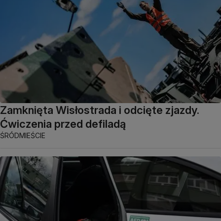
Zamknięta Wisłostrada i odcięte zjazdy.
Ćwiczenia przed defiladą
ŚRÓDMIEŚCIE