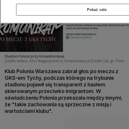
Pokaż cele
Stadion Polonii przy Konwiktorskiej
Źródło wideo: Artur Węgrzynowicz, tvnwarszawa.pl
Źródło zdj. gł.: Polon
Klub Polonia Warszawa zabrał głos po meczu z
GKS-em Tychy, podczas którego na trybunie
stadionu pojawił się transparent z hasłem
skierowanym przeciwko imigrantom. W
oświadczeniu Polonia przekazała między innymi,
że "takie zachowania są sprzeczne z misją i
wartościami klubu".