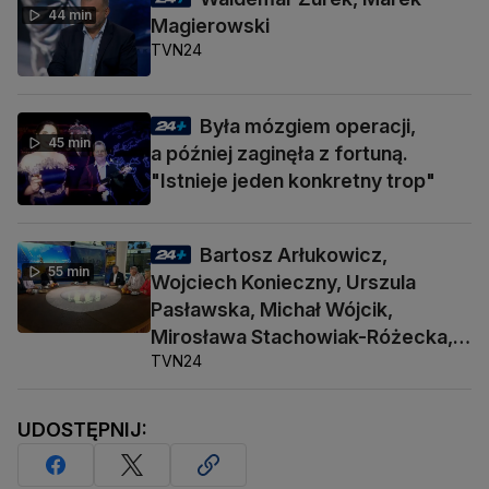
44 min
Magierowski
TVN24
Była mózgiem operacji,
45 min
a później zaginęła z fortuną.
"Istnieje jeden konkretny trop"
Bartosz Arłukowicz,
55 min
Wojciech Konieczny, Urszula
Pasławska, Michał Wójcik,
Mirosława Stachowiak-Różecka,
TVN24
Barbara Socha
UDOSTĘPNIJ: