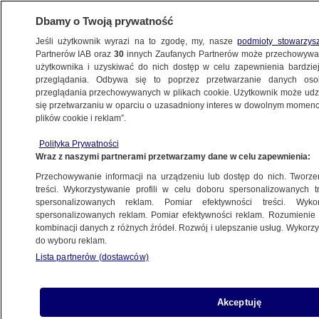
Dbamy o Twoją prywatność
Jeśli użytkownik wyrazi na to zgodę, my, nasze
podmioty stowarzys
Partnerów IAB oraz
30
innych Zaufanych Partnerów może przechowywa
WARSZAWA
użytkownika i uzyskiwać do nich dostęp w celu zapewnienia bardzi
przeglądania. Odbywa się to poprzez przetwarzanie danych os
przeglądania przechowywanych w plikach cookie. Użytkownik może udzie
ŚRÓDMIEŚCIE
się przetwarzaniu w oparciu o uzasadniony interes w dowolnym momencie
plików cookie i reklam”.
Spotkanie prezydentów i szefów rządów.
Polityka Prywatności
Początek tygodnia z utrudnieniami
Wraz z naszymi partnerami przetwarzamy dane w celu zapewnienia:
Przechowywanie informacji na urządzeniu lub dostęp do nich. Tworzeni
27.04.2025, 13:31
treści. Wykorzystywanie profili w celu doboru spersonalizowanych tr
spersonalizowanych reklam. Pomiar efektywności treści. Wyko
spersonalizowanych reklam. Pomiar efektywności reklam. Rozumienie o
Udostępnij
kombinacji danych z różnych źródeł. Rozwój i ulepszanie usług. Wykor
do wyboru reklam.
Lista partnerów (dostawców)
Akceptuję