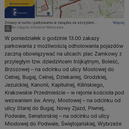
Zmiany w ruchu i parkowaniu w związku ze szczytem
Więcej
Inicjatywy Trójmorza
Źródło zdjęcia: Infoulice Warszawa
W poniedziałek o godzinie 13.00 zakazy
parkowania z możliwością odholowania pojazdów
zaczną obowiązywać na ulicach: plac Zamkowy z
przyległym tzw. dziedzińcem trójkątnym, Boleść,
Brzozowej – na odcinku od ulicy Mostowej do
Celnej, Bugaj, Celnej, Dziekaniej, Grodzkiej,
Jezuickiej, Kanonii, Kapitulnej, Kilińskiego,
Krakowskie Przedmieście – w rejonie kościoła pod
wezwaniem św. Anny, Mostowej – na odcinku od
ulicy Starej do Bugaj, Nowy Zjazd, Piwnej,
Podwale, Senatorskiej – na odcinku od ulicy
Miodowej do Podwale, Świętojańskiej, Wybrzeże