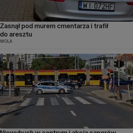
Zasnął pod murem cmentarza i trafił
do aresztu
WOLA
Niewybuch w centrum i akcja saperów