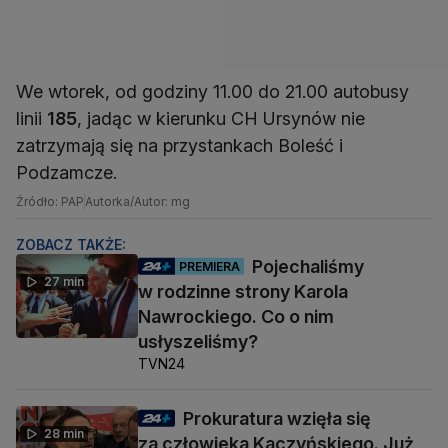
We wtorek, od godziny 11.00 do 21.00 autobusy
linii
185
, jadąc w kierunku CH Ursynów nie
zatrzymają się na przystankach Boleść i
Podzamcze.
Źródło: PAP
Autorka/Autor: mg
ZOBACZ TAKŻE:
Pojechaliśmy
PREMIERA
27 min
w rodzinne strony Karola
Nawrockiego. Co o nim
usłyszeliśmy?
TVN24
Prokuratura wzięła się
28 min
za człowieka Kaczyńskiego. Już