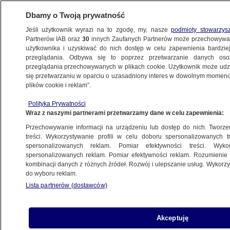
Dbamy o Twoją prywatność
Jeśli użytkownik wyrazi na to zgodę, my, nasze
podmioty stowarzys
Partnerów IAB oraz
30
innych Zaufanych Partnerów może przechowywa
WARSZAWA
użytkownika i uzyskiwać do nich dostęp w celu zapewnienia bardzi
przeglądania. Odbywa się to poprzez przetwarzanie danych os
przeglądania przechowywanych w plikach cookie. Użytkownik może udzie
ŚRÓDMIEŚCIE
się przetwarzaniu w oparciu o uzasadniony interes w dowolnym momencie
plików cookie i reklam”.
Zwiedzanie XIX-wiecznego kanału
Polityka Prywatności
burzowego, kolacja z koszykarzami,
Wraz z naszymi partnerami przetwarzamy dane w celu zapewnienia:
spotkania ze zwierzakami
Przechowywanie informacji na urządzeniu lub dostęp do nich. Tworzeni
treści. Wykorzystywanie profili w celu doboru spersonalizowanych tr
26.01.2025, 09:28
spersonalizowanych reklam. Pomiar efektywności treści. Wyko
spersonalizowanych reklam. Pomiar efektywności reklam. Rozumienie o
kombinacji danych z różnych źródeł. Rozwój i ulepszanie usług. Wykor
Udostępnij
do wyboru reklam.
Lista partnerów (dostawców)
Akceptuję