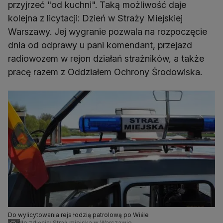
przyjrzeć "od kuchni". Taką możliwość daje
kolejna z licytacji: Dzień w Straży Miejskiej
Warszawy. Jej wygranie pozwala na rozpoczęcie
dnia od odprawy u pani komendant, przejazd
radiowozem w rejon działań strażników, a także
pracę razem z Oddziałem Ochrony Środowiska.
Do wylicytowania rejs łodzią patrolową po Wiśle
Źródło zdjęcia: Straż miejska w Warszawie