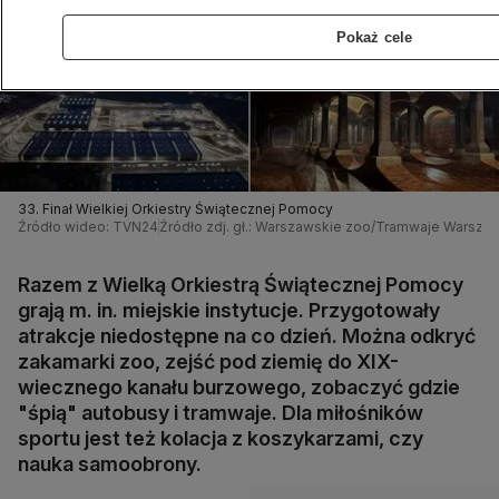
Pokaż cele
33. Finał Wielkiej Orkiestry Świątecznej Pomocy
Źródło wideo: TVN24
Źródło zdj. gł.: Warszawskie zoo/Tramwaje Warsz
Razem z Wielką Orkiestrą Świątecznej Pomocy
grają m. in. miejskie instytucje. Przygotowały
atrakcje niedostępne na co dzień. Można odkryć
zakamarki zoo, zejść pod ziemię do XIX-
wiecznego kanału burzowego, zobaczyć gdzie
"śpią" autobusy i tramwaje. Dla miłośników
sportu jest też kolacja z koszykarzami, czy
nauka samoobrony.