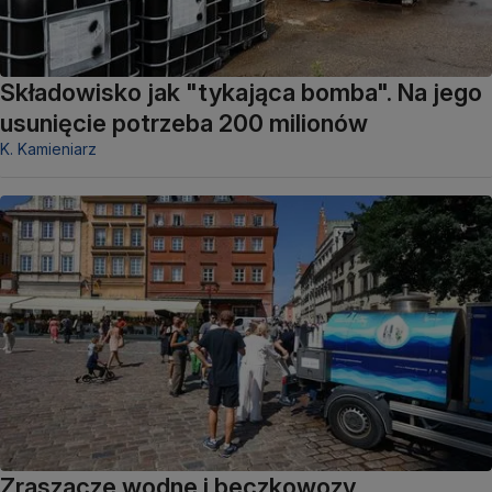
Składowisko jak "tykająca bomba". Na jego
usunięcie potrzeba 200 milionów
K. Kamieniarz
Zraszacze wodne i beczkowozy