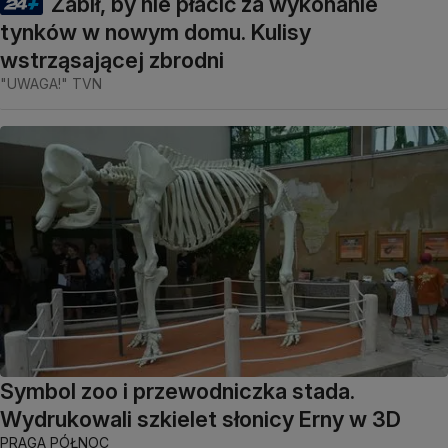
Zabił, by nie płacić za wykonanie
tynków w nowym domu. Kulisy
wstrząsającej zbrodni
"UWAGA!" TVN
Symbol zoo i przewodniczka stada.
Wydrukowali szkielet słonicy Erny w 3D
PRAGA PÓŁNOC