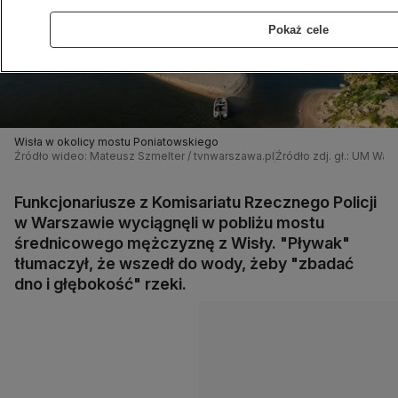
Pokaż cele
Wisła w okolicy mostu Poniatowskiego
Źródło wideo: Mateusz Szmelter / tvnwarszawa.pl
Źródło zdj. gł.: UM Wa
Funkcjonariusze z Komisariatu Rzecznego Policji
w Warszawie wyciągnęli w pobliżu mostu
średnicowego mężczyznę z Wisły. "Pływak"
tłumaczył, że wszedł do wody, żeby "zbadać
dno i głębokość" rzeki.