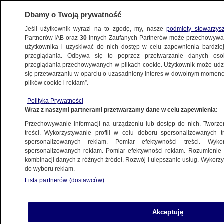
Dbamy o Twoją prywatność
Jeśli użytkownik wyrazi na to zgodę, my, nasze
podmioty stowarzys
Partnerów IAB oraz
30
innych Zaufanych Partnerów może przechowywa
WARSZAWA
użytkownika i uzyskiwać do nich dostęp w celu zapewnienia bardzi
przeglądania. Odbywa się to poprzez przetwarzanie danych os
przeglądania przechowywanych w plikach cookie. Użytkownik może udzie
ŚRÓDMIEŚCIE
się przetwarzaniu w oparciu o uzasadniony interes w dowolnym momencie
plików cookie i reklam”.
Chciał sprawdzić, jak głęboka jest Wisła.
Polityka Prywatności
Niemal w niej utonął
Wraz z naszymi partnerami przetwarzamy dane w celu zapewnienia:
Przechowywanie informacji na urządzeniu lub dostęp do nich. Tworzeni
12.06.2024, 11:32
treści. Wykorzystywanie profili w celu doboru spersonalizowanych tr
spersonalizowanych reklam. Pomiar efektywności treści. Wyko
spersonalizowanych reklam. Pomiar efektywności reklam. Rozumienie o
Udostępnij
kombinacji danych z różnych źródeł. Rozwój i ulepszanie usług. Wykor
do wyboru reklam.
Lista partnerów (dostawców)
Akceptuję