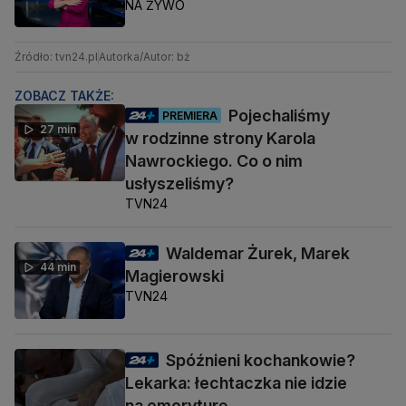
NA ŻYWO
Źródło: tvn24.pl
Autorka/Autor: bż
ZOBACZ TAKŻE:
Pojechaliśmy
PREMIERA
27 min
w rodzinne strony Karola
Nawrockiego. Co o nim
usłyszeliśmy?
TVN24
Waldemar Żurek, Marek
44 min
Magierowski
TVN24
Spóźnieni kochankowie?
Lekarka: łechtaczka nie idzie
na emeryturę