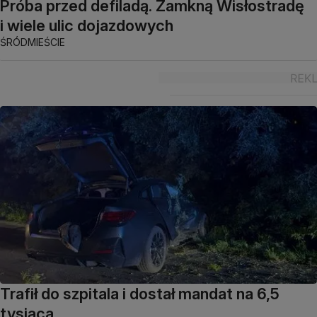
Próba przed defiladą. Zamkną Wisłostradę
i wiele ulic dojazdowych
ŚRÓDMIEŚCIE
Trafił do szpitala i dostał mandat na 6,5
tysiąca