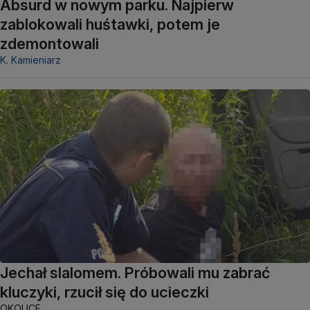
Absurd w nowym parku. Najpierw
zablokowali huśtawki, potem je
zdemontowali
K. Kamieniarz
Jechał slalomem. Próbowali mu zabrać
kluczyki, rzucił się do ucieczki
OKOLICE