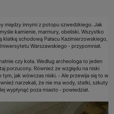
rby między innymi z potopu szwedzkiego. Jak
omyśle kamienie, marmury, obeliski. Wszystko
ną klatkę schodową Pałacu Kazimierzowskiego,
ra Uniwersytetu Warszawskiego - przypomniał.
matnie czy koła. Według archeologa to jeden
utaj porzucony. Również ze względu na niski
 tym, jak wówczas niski. - Ale przewija się to w
ież narzekali, że nie ma wody, statki, szkuty
alej wypłynąć poza miasto - powiedział.