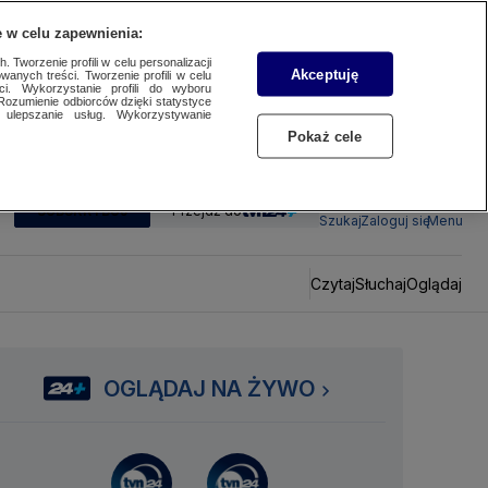
 w celu zapewnienia:
 Tworzenie profili w celu personalizacji
Akceptuję
wanych treści. Tworzenie profili w celu
ci. Wykorzystanie profili do wyboru
Rozumienie odbiorców dzięki statystyce
ulepszanie usług. Wykorzystywanie
Pokaż cele
SUBSKRYBUJ
Przejdź do
Szukaj
Zaloguj się
Menu
Czytaj
Słuchaj
Oglądaj
OGLĄDAJ NA ŻYWO