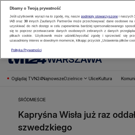
Dbamy o Twoją prywatność
Jeśli użytkownik wyrazi na to zgodę, my, nasze
podmioty stowarzyszone
i naszych
IAB oraz
30
innych Zaufanych Partnerów może przechowywać dane osobowe na ur
uzyskiwać do nich dostęp w celu zapewnienia bardziej spersonalizowanego sposo
się to poprzez przetwarzanie danych osobowych zebranych z danych przegląd
plikach cookie. Użytkownik może udzielić/wycofać zgodę i sprzeciwić się pr
uzasadniony interes w dowolnym momencie, klikając przycisk „Ustawienia plików cook
Polityka Prywatności
WARSZAWA
Oglądaj TVN24
Najnowsze
Dzielnice
Ulice
Kultura
Komuni
ŚRÓDMIEŚCIE
Kapryśna Wisła już raz odda
szwedzkiego