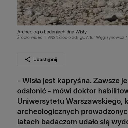
Archeolog o badaniach dna Wisły
Źródło wideo: TVN24
Źródło zdj. gł.: Artur Węgrzynowicz 
Udostępnij
- Wisła jest kapryśna. Zawsze 
odsłonić - mówi doktor habilito
Uniwersytetu Warszawskiego, kt
archeologicznych prowadzonych
latach badaczom udało się wyd