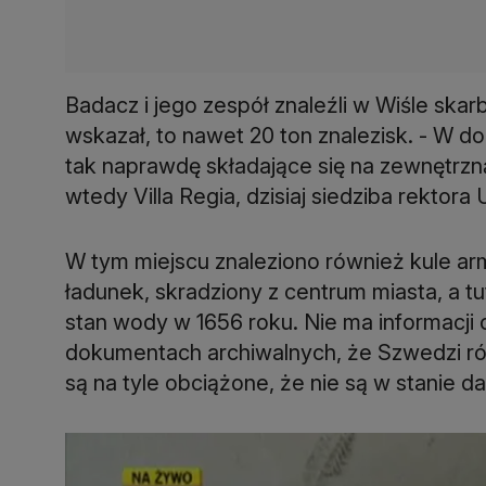
Badacz i jego zespół znaleźli w Wiśle ska
wskazał, to nawet 20 ton znalezisk. - W d
tak naprawdę składające się na zewnętrz
wtedy Villa Regia, dzisiaj siedziba rekto
W tym miejscu znaleziono również kule ar
ładunek, skradziony z centrum miasta, a t
stan wody w 1656 roku. Nie ma informacji o
dokumentach archiwalnych, że Szwedzi równ
są na tyle obciążone, że nie są w stanie d