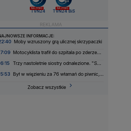
NA ŻYWO
NA ŻYWO
TVN24
TVN24 BiS
NAJNOWSZE INFORMACJE:
22:40
Moby wzruszony grą ulicznej skrzypaczki
17:09
Motocyklista trafił do szpitala po zderzeniu
z busem
16:15
Trzy nastoletnie siostry odnalezione. "Są
bezpieczne"
15:53
Był w więzieniu za 76 włamań do piwnic,
odpowie za 11 kolejnych
Zobacz wszystkie