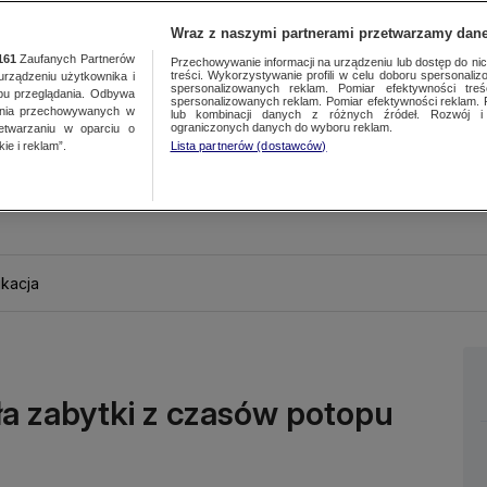
Wraz z naszymi partnerami przetwarzamy dane
161
Zaufanych Partnerów
Przechowywanie informacji na urządzeniu lub dostęp do nich.
treści. Wykorzystywanie profili w celu doboru spersonalizo
ządzeniu użytkownika i
spersonalizowanych reklam. Pomiar efektywności treś
bu przeglądania. Odbywa
spersonalizowanych reklam. Pomiar efektywności reklam. 
ania przechowywanych w
lub kombinacji danych z różnych źródeł. Rozwój i 
ograniczonych danych do wyboru reklam.
zetwarzaniu w oparciu o
ie i reklam”.
Lista partnerów (dostawców)
kacja
ła zabytki z czasów potopu