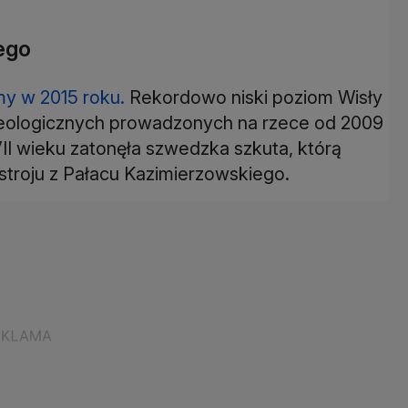
ego
śmy w 2015 roku.
Rekordowo niski poziom Wisły
heologicznych prowadzonych na rzece od 2009
II wieku zatonęła szwedzka szkuta, którą
roju z Pałacu Kazimierzowskiego.