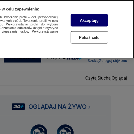
 w celu zapewnienia:
 Tworzenie profili w celu personalizacji
Akceptuję
wanych treści. Tworzenie profili w celu
ci. Wykorzystanie profili do wyboru
Rozumienie odbiorców dzięki statystyce
ulepszanie usług. Wykorzystywanie
Pokaż cele
SUBSKRYBUJ
Przejdź do
Szukaj
Zaloguj się
Menu
Czytaj
Słuchaj
Oglądaj
OGLĄDAJ NA ŻYWO