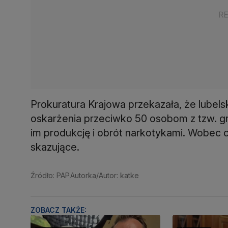
Prokuratura Krajowa przekazała, że lubelsk
oskarżenia przeciwko 50 osobom z tzw. gru
im produkcję i obrót narkotykami. Wobec
skazujące.
Źródło: PAP
Autorka/Autor: katke
ZOBACZ TAKŻE: