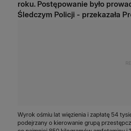
roku. Postępowanie było prowa
Śledczym Policji - przekazała P
Wyrok ośmiu lat więzienia i zapłatę 54 tys
podejrzany o kierowanie grupą przestępcz
co najmniej 850 kilogramów amfetaminy i 