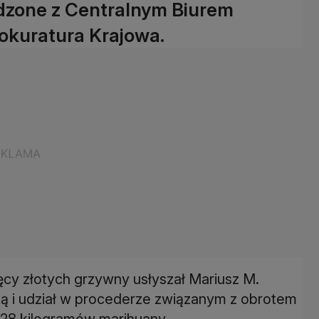
dzone z Centralnym Biurem
rokuratura Krajowa.
ięcy złotych grzywny usłyszał Mariusz M.
ą i udział w procederze związanym z obrotem
128 kilogramów marihuany.