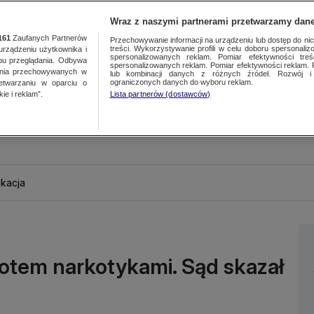
Wraz z naszymi partnerami przetwarzamy dane
161
Zaufanych Partnerów
Przechowywanie informacji na urządzeniu lub dostęp do nich.
treści. Wykorzystywanie profili w celu doboru spersonalizo
ządzeniu użytkownika i
spersonalizowanych reklam. Pomiar efektywności treś
bu przeglądania. Odbywa
spersonalizowanych reklam. Pomiar efektywności reklam. 
ania przechowywanych w
lub kombinacji danych z różnych źródeł. Rozwój i 
ograniczonych danych do wyboru reklam.
zetwarzaniu w oparciu o
ie i reklam”.
Lista partnerów (dostawców)
kacja
otem narkotykami. Sąd skazał