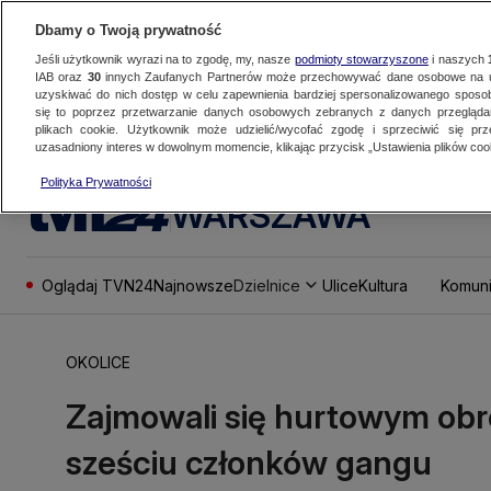
Dbamy o Twoją prywatność
Jeśli użytkownik wyrazi na to zgodę, my, nasze
podmioty stowarzyszone
i naszych
IAB oraz
30
innych Zaufanych Partnerów może przechowywać dane osobowe na ur
uzyskiwać do nich dostęp w celu zapewnienia bardziej spersonalizowanego sposo
się to poprzez przetwarzanie danych osobowych zebranych z danych przegląd
plikach cookie. Użytkownik może udzielić/wycofać zgodę i sprzeciwić się pr
uzasadniony interes w dowolnym momencie, klikając przycisk „Ustawienia plików cook
Polityka Prywatności
WARSZAWA
Oglądaj TVN24
Najnowsze
Dzielnice
Ulice
Kultura
Komuni
OKOLICE
Zajmowali się hurtowym obr
sześciu członków gangu