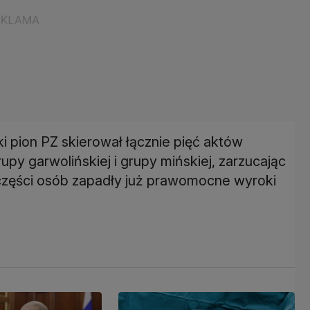
i pion PZ skierował łącznie pięć aktów
py garwolińskiej i grupy mińskiej, zarzucając
 części osób zapadły już prawomocne wyroki