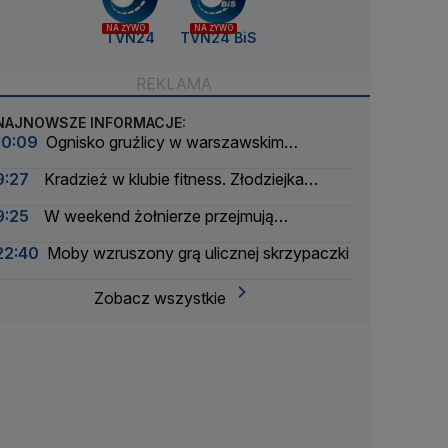
NA ŻYWO
NA ŻYWO
TVN24
TVN24 BiS
NAJNOWSZE INFORMACJE:
10:09
Ognisko gruźlicy w warszawskim
przedszkolu
9:27
Kradzież w klubie fitness. Złodziejka
"zdobycze" próbowała wysłać za granicę
9:25
W weekend żołnierze przejmują
Wisłostradę. Ćwiczenia przed defiladą
22:40
Moby wzruszony grą ulicznej skrzypaczki
Zobacz wszystkie