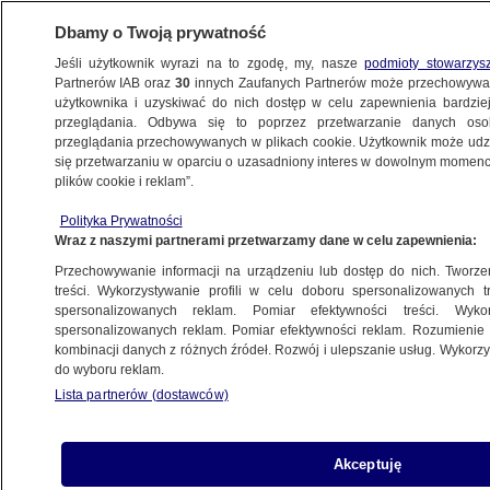
Dbamy o Twoją prywatność
Jeśli użytkownik wyrazi na to zgodę, my, nasze
podmioty stowarzys
Partnerów IAB oraz
30
innych Zaufanych Partnerów może przechowywa
WARSZAWA
użytkownika i uzyskiwać do nich dostęp w celu zapewnienia bardzi
przeglądania. Odbywa się to poprzez przetwarzanie danych os
przeglądania przechowywanych w plikach cookie. Użytkownik może udzie
OKOLICE
się przetwarzaniu w oparciu o uzasadniony interes w dowolnym momencie
plików cookie i reklam”.
Nie zapłacił za paliwo i próbował uciec.
Polityka Prywatności
Trafił do więzienia
Wraz z naszymi partnerami przetwarzamy dane w celu zapewnienia:
Przechowywanie informacji na urządzeniu lub dostęp do nich. Tworzeni
3.08.2024, 16:33
treści. Wykorzystywanie profili w celu doboru spersonalizowanych tr
spersonalizowanych reklam. Pomiar efektywności treści. Wyko
spersonalizowanych reklam. Pomiar efektywności reklam. Rozumienie o
Udostępnij
kombinacji danych z różnych źródeł. Rozwój i ulepszanie usług. Wykor
do wyboru reklam.
Lista partnerów (dostawców)
Akceptuję