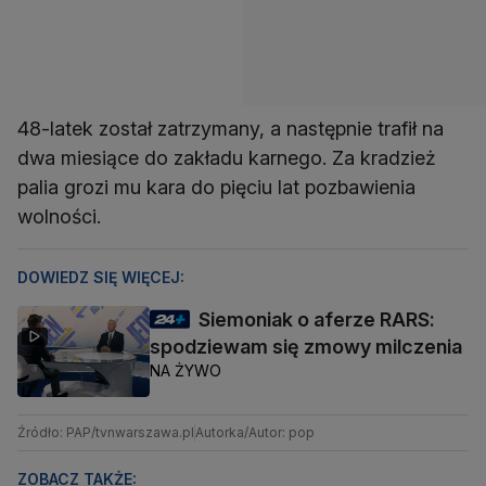
48-latek został zatrzymany, a następnie trafił na
dwa miesiące do zakładu karnego. Za kradzież
palia grozi mu kara do pięciu lat pozbawienia
wolności.
DOWIEDZ SIĘ WIĘCEJ:
Siemoniak o aferze RARS:
spodziewam się zmowy milczenia
NA ŻYWO
Źródło: PAP/tvnwarszawa.pl
Autorka/Autor: pop
ZOBACZ TAKŻE: