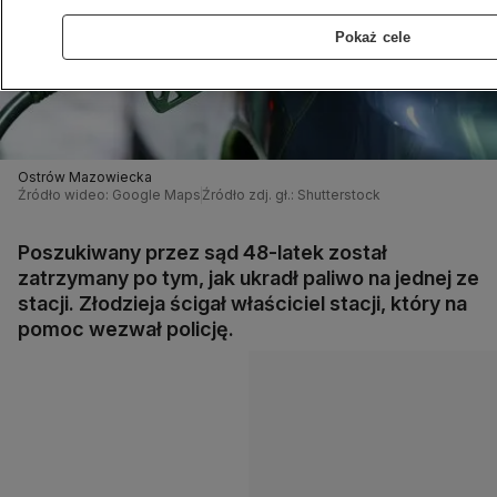
Pokaż cele
Ostrów Mazowiecka
Źródło wideo: Google Maps
Źródło zdj. gł.: Shutterstock
Poszukiwany przez sąd 48-latek został
zatrzymany po tym, jak ukradł paliwo na jednej ze
stacji. Złodzieja ścigał właściciel stacji, który na
pomoc wezwał policję.