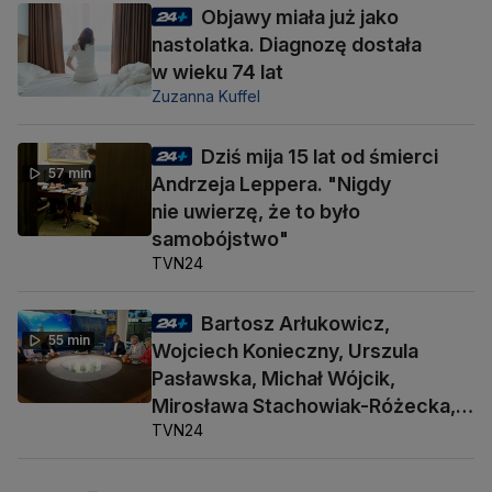
Objawy miała już jako
nastolatka. Diagnozę dostała
w wieku 74 lat
Zuzanna Kuffel
Dziś mija 15 lat od śmierci
57 min
Andrzeja Leppera. "Nigdy
nie uwierzę, że to było
samobójstwo"
TVN24
Bartosz Arłukowicz,
55 min
Wojciech Konieczny, Urszula
Pasławska, Michał Wójcik,
Mirosława Stachowiak-Różecka,
TVN24
Barbara Socha