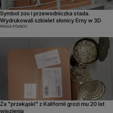
Symbol zoo i przewodniczka stada.
Wydrukowali szkielet słonicy Erny w 3D
PRAGA PÓŁNOC
Za "przekąski" z Kalifornii grozi mu 20 lat
więzienia