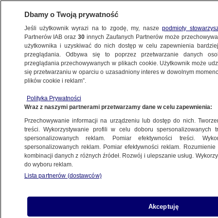
Dbamy o Twoją prywatność
Jeśli użytkownik wyrazi na to zgodę, my, nasze
podmioty stowarzys
Partnerów IAB oraz
30
innych Zaufanych Partnerów może przechowywa
WARSZAWA
użytkownika i uzyskiwać do nich dostęp w celu zapewnienia bardzi
przeglądania. Odbywa się to poprzez przetwarzanie danych os
przeglądania przechowywanych w plikach cookie. Użytkownik może udzie
OKOLICE
się przetwarzaniu w oparciu o uzasadniony interes w dowolnym momencie
plików cookie i reklam”.
Zderzenie dwóch aut dostawczych
Polityka Prywatności
na drodze ekspresowej
Wraz z naszymi partnerami przetwarzamy dane w celu zapewnienia:
Przechowywanie informacji na urządzeniu lub dostęp do nich. Tworzeni
17.02.2025, 08:35
treści. Wykorzystywanie profili w celu doboru spersonalizowanych tr
spersonalizowanych reklam. Pomiar efektywności treści. Wyko
spersonalizowanych reklam. Pomiar efektywności reklam. Rozumienie o
Udostępnij
kombinacji danych z różnych źródeł. Rozwój i ulepszanie usług. Wykor
do wyboru reklam.
Lista partnerów (dostawców)
Akceptuję