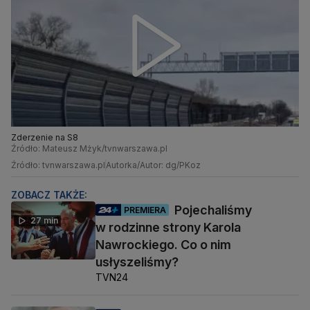
Zderzenie na S8
Źródło: Mateusz Mżyk/tvnwarszawa.pl
Źródło: tvnwarszawa.pl
Autorka/Autor: dg/PKoz
ZOBACZ TAKŻE:
Pojechaliśmy
PREMIERA
27 min
w rodzinne strony Karola
Nawrockiego. Co o nim
usłyszeliśmy?
TVN24