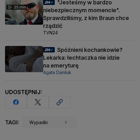
"Jesteśmy w bardzo
25 min
niebezpiecznym momencie".
Sprawdziliśmy, z kim Braun chce
rządzić
TVN24
Spóźnieni kochankowie?
Lekarka: łechtaczka nie idzie
na emeryturę
Agata Daniluk
UDOSTĘPNIJ:
TAGI:
Wypadki