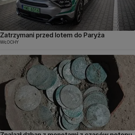
Zatrzymani przed lotem do Paryża
WŁOCHY
Znalazł dzban z monetami z czasów potopu