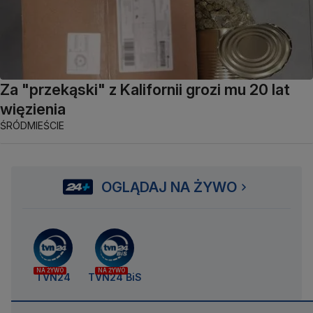
Za "przekąski" z Kalifornii grozi mu 20 lat
więzienia
ŚRÓDMIEŚCIE
OGLĄDAJ NA ŻYWO
NA ŻYWO
NA ŻYWO
TVN24
TVN24 BiS