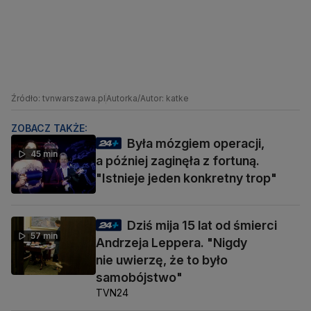
Źródło: tvnwarszawa.pl
Autorka/Autor: katke
ZOBACZ TAKŻE:
Była mózgiem operacji,
45 min
a później zaginęła z fortuną.
"Istnieje jeden konkretny trop"
Dziś mija 15 lat od śmierci
57 min
Andrzeja Leppera. "Nigdy
nie uwierzę, że to było
samobójstwo"
TVN24