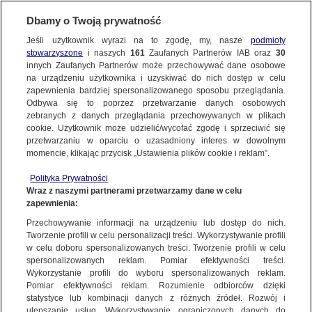
Dbamy o Twoją prywatność
WARSZAWA
Jeśli użytkownik wyrazi na to zgodę, my, nasze
podmioty
stowarzyszone
i naszych
161
Zaufanych Partnerów IAB oraz
30
OKOLICE
innych Zaufanych Partnerów może przechowywać dane osobowe
na urządzeniu użytkownika i uzyskiwać do nich dostęp w celu
Jego samochód zderzył się z ciężarówką,
zapewnienia bardziej spersonalizowanego sposobu przeglądania.
kierowca nie przeżył
Odbywa się to poprzez przetwarzanie danych osobowych
zebranych z danych przeglądania przechowywanych w plikach
cookie. Użytkownik może udzielić/wycofać zgodę i sprzeciwić się
3.03.2025, 19:10
przetwarzaniu w oparciu o uzasadniony interes w dowolnym
momencie, klikając przycisk „Ustawienia plików cookie i reklam”.
Udostępnij
Polityka Prywatności
Wraz z naszymi partnerami przetwarzamy dane w celu
zapewnienia:
Przechowywanie informacji na urządzeniu lub dostęp do nich.
Tworzenie profili w celu personalizacji treści. Wykorzystywanie profili
w celu doboru spersonalizowanych treści. Tworzenie profili w celu
spersonalizowanych reklam. Pomiar efektywności treści.
Wykorzystanie profili do wyboru spersonalizowanych reklam.
Pomiar efektywności reklam. Rozumienie odbiorców dzięki
statystyce lub kombinacji danych z różnych źródeł. Rozwój i
ulepszanie usług. Wykorzystywanie ograniczonych danych do