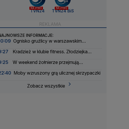
NA ŻYWO
NA ŻYWO
TVN24
TVN24 BiS
NAJNOWSZE INFORMACJE:
10:09
Ognisko gruźlicy w warszawskim
przedszkolu
9:27
Kradzież w klubie fitness. Złodziejka
"zdobycze" próbowała wysłać za granicę
9:25
W weekend żołnierze przejmują
Wisłostradę. Ćwiczenia przed defiladą
22:40
Moby wzruszony grą ulicznej skrzypaczki
Zobacz wszystkie