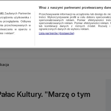
Wraz z naszymi partnerami przetwarzamy dane
161
Zaufanych Partnerów
Przechowywanie informacji na urządzeniu lub dostęp do nich.
treści. Wykorzystywanie profili w celu doboru spersonalizo
ządzeniu użytkownika i
spersonalizowanych reklam. Pomiar efektywności treś
bu przeglądania. Odbywa
spersonalizowanych reklam. Pomiar efektywności reklam. 
ania przechowywanych w
lub kombinacji danych z różnych źródeł. Rozwój i 
ograniczonych danych do wyboru reklam.
zetwarzaniu w oparciu o
ie i reklam”.
Lista partnerów (dostawców)
kacja
ałac Kultury. "Marzę o tym