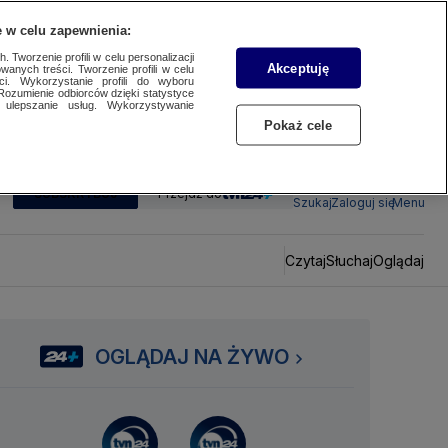
 w celu zapewnienia:
 Tworzenie profili w celu personalizacji
Akceptuję
wanych treści. Tworzenie profili w celu
ci. Wykorzystanie profili do wyboru
Rozumienie odbiorców dzięki statystyce
ulepszanie usług. Wykorzystywanie
Pokaż cele
SUBSKRYBUJ
Przejdź do
Szukaj
Zaloguj się
Menu
Czytaj
Słuchaj
Oglądaj
OGLĄDAJ NA ŻYWO