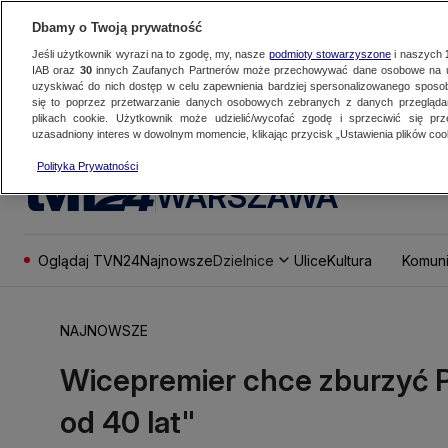
Dbamy o Twoją prywatność
Jeśli użytkownik wyrazi na to zgodę, my, nasze
podmioty stowarzyszone
i naszych
IAB oraz
30
innych Zaufanych Partnerów może przechowywać dane osobowe na ur
uzyskiwać do nich dostęp w celu zapewnienia bardziej spersonalizowanego sposo
się to poprzez przetwarzanie danych osobowych zebranych z danych przegląd
plikach cookie. Użytkownik może udzielić/wycofać zgodę i sprzeciwić się pr
uzasadniony interes w dowolnym momencie, klikając przycisk „Ustawienia plików cook
Polityka Prywatności
WARSZAWA
Oglądaj TVN24
Najnowsze
Dzielnice
Ulice
Kultura
Komuni
NAJNOWSZE
Wicepremier chce zburzyć P
od 40 lat"