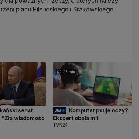
zy dla poważnych rzeczy, o których należy
rzeni placu Piłsudskiego i Krakowskiego
35 min
kański senat
Komputer psuje oczy?
 "Zła wiadomość
Ekspert obala mit
TVN24