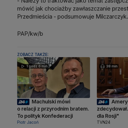
- Należy to traktować jako temat zastępc
mówić jak chociażby zawłaszczanie przest
Przedmieścia - podsumowuje Milczarczyk.
PAP/kw/b
ZOBACZ TAKŻE:
1 godz 6 min
38 min
Machulski mówi
Amery
o relacji z przyrodnim bratem.
zdecydował.
To polityk Konfederacji
dla Rosji"
Piotr Jacoń
TVN24