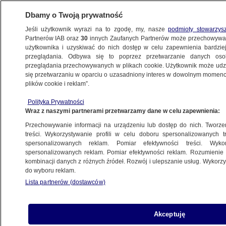
Dbamy o Twoją prywatność
Jeśli użytkownik wyrazi na to zgodę, my, nasze
podmioty stowarzys
Partnerów IAB oraz
30
innych Zaufanych Partnerów może przechowywa
WARSZAWA
użytkownika i uzyskiwać do nich dostęp w celu zapewnienia bardzi
przeglądania. Odbywa się to poprzez przetwarzanie danych os
przeglądania przechowywanych w plikach cookie. Użytkownik może udzie
NAJNOWSZE
się przetwarzaniu w oparciu o uzasadniony interes w dowolnym momencie
plików cookie i reklam”.
Wstęp na Warszawiankę będzie droższy.
Polityka Prywatności
Miejskie baseny nie drożeją. Jeszcze
Wraz z naszymi partnerami przetwarzamy dane w celu zapewnienia:
Przechowywanie informacji na urządzeniu lub dostęp do nich. Tworzeni
2.01.2022, 09:14
treści. Wykorzystywanie profili w celu doboru spersonalizowanych tr
spersonalizowanych reklam. Pomiar efektywności treści. Wyko
spersonalizowanych reklam. Pomiar efektywności reklam. Rozumienie o
Udostępnij
kombinacji danych z różnych źródeł. Rozwój i ulepszanie usług. Wykor
do wyboru reklam.
Lista partnerów (dostawców)
Akceptuję