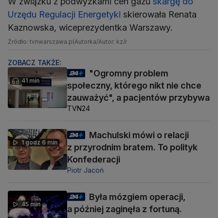
W związku z podwyżkami cen gazu
skargę do
Urzędu Regulacji Energetyki
skierowała Renata
Kaznowska, wiceprezydentka Warszawy.
Źródło: tvnwarszawa.pl
Autorka/Autor: kz/r
ZOBACZ TAKŻE:
"Ogromny problem
41 min
społeczny, którego nikt nie chce
zauważyć", a pacjentów przybywa
TVN24
Machulski mówi o relacji
1 godz 6 min
z przyrodnim bratem. To polityk
Konfederacji
Piotr Jacoń
Była mózgiem operacji,
45 min
a później zaginęła z fortuną.