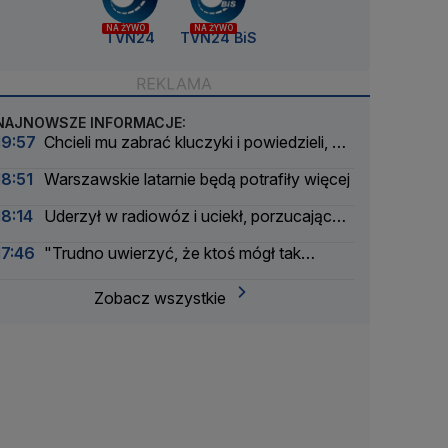
NA ŻYWO
NA ŻYWO
TVN24
TVN24 BiS
NAJNOWSZE INFORMACJE:
19:57
Chcieli mu zabrać kluczyki i powiedzieli, że
są policjantami. Wtedy "rzucił się do ucieczki"
18:51
Warszawskie latarnie będą potrafiły więcej
18:14
Uderzył w radiowóz i uciekł, porzucając
auto z pasażerem
17:46
"Trudno uwierzyć, że ktoś mógł tak
skrzywdzić bezbronne maleństwa"
Zobacz wszystkie