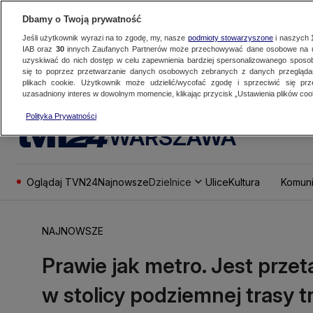
Dbamy o Twoją prywatność
Jeśli użytkownik wyrazi na to zgodę, my, nasze
podmioty stowarzyszone
i naszych
IAB oraz
30
innych Zaufanych Partnerów może przechowywać dane osobowe na ur
uzyskiwać do nich dostęp w celu zapewnienia bardziej spersonalizowanego sposo
się to poprzez przetwarzanie danych osobowych zebranych z danych przegląd
plikach cookie. Użytkownik może udzielić/wycofać zgodę i sprzeciwić się pr
uzasadniony interes w dowolnym momencie, klikając przycisk „Ustawienia plików cook
Polityka Prywatności
WARSZAWA
Oglądaj TVN24
Najnowsze
Dzielnice
Ulice
Kultura
Komuni
NAJNOWSZE
Prawie jak metro. Jest prze
w stolicy podziemnej trasy 