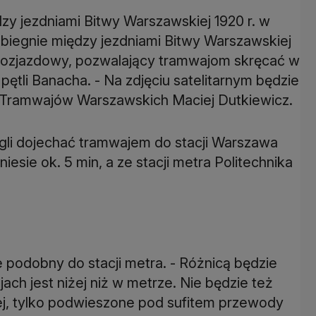
zy jezdniami Bitwy Warszawskiej 1920 r. w
pobiegnie między jezdniami Bitwy Warszawskiej
ł rozjazdowy, pozwalający tramwajom skręcać w
ętli Banacha. - Na zdjęciu satelitarnym będzie
k Tramwajów Warszawskich Maciej Dutkiewicz.
ogli dojechać tramwajem do stacji Warszawa
esie ok. 5 min, a ze stacji metra Politechnika
podobny do stacji metra. - Różnicą będzie
h jest niżej niż w metrze. Nie będzie też
ej, tylko podwieszone pod sufitem przewody