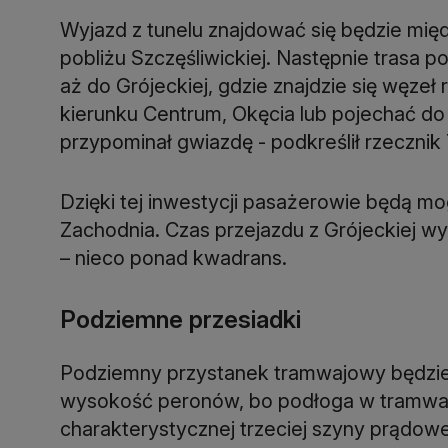
Wyjazd z tunelu znajdować się będzie międ
pobliżu Szczęśliwickiej. Następnie trasa 
aż do Grójeckiej, gdzie znajdzie się węze
kierunku Centrum, Okęcia lub pojechać do p
przypominał gwiazdę - podkreślił rzeczni
Dzięki tej inwestycji pasażerowie będą m
Zachodnia. Czas przejazdu z Grójeckiej wyni
– nieco ponad kwadrans.
Podziemne przesiadki
Podziemny przystanek tramwajowy będzie 
wysokość peronów, bo podłoga w tramwajac
charakterystycznej trzeciej szyny prądow