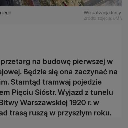
dniego
Wizualizacja trasy 
Źródło zdjęcia: UM Wa
 przetarg na budowę pierwszej w
jowej. Będzie się ona zaczynać na
m. Stamtąd tramwaj pojedzie
 Pięciu Sióstr. Wyjazd z tunelu
itwy Warszawskiej 1920 r. w
nad trasą ruszą w przyszłym roku.