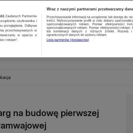
Wraz z naszymi partnerami przetwarzamy dane
161
Zaufanych Partnerów
Przechowywanie informacji na urządzeniu lub dostęp do nich.
treści. Wykorzystywanie profili w celu doboru spersonalizo
ządzeniu użytkownika i
spersonalizowanych reklam. Pomiar efektywności treś
bu przeglądania. Odbywa
spersonalizowanych reklam. Pomiar efektywności reklam. 
ania przechowywanych w
lub kombinacji danych z różnych źródeł. Rozwój i 
ograniczonych danych do wyboru reklam.
zetwarzaniu w oparciu o
ie i reklam”.
Lista partnerów (dostawców)
kacja
targ na budowę pierwszej
tramwajowej