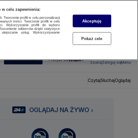
 w celu zapewnienia:
 Tworzenie profili w celu personalizacji
Akceptuję
wanych treści. Tworzenie profili w celu
ci. Wykorzystanie profili do wyboru
Rozumienie odbiorców dzięki statystyce
ulepszanie usług. Wykorzystywanie
Pokaż cele
SUBSKRYBUJ
Przejdź do
Szukaj
Zaloguj się
Menu
Czytaj
Słuchaj
Oglądaj
OGLĄDAJ NA ŻYWO