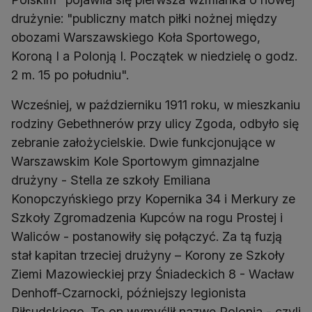
drużynie: "publiczny match piłki nożnej między
obozami Warszawskiego Koła Sportowego,
Koroną I a Polonją I. Początek w niedzielę o godz.
2 m. 15 po południu".
Wcześniej, w październiku 1911 roku, w mieszkaniu
rodziny Gebethnerów przy ulicy Zgoda, odbyło się
zebranie założycielskie. Dwie funkcjonujące w
Warszawskim Kole Sportowym gimnazjalne
drużyny - Stella ze szkoły Emiliana
Konopczyńskiego przy Kopernika 34 i Merkury ze
Szkoły Zgromadzenia Kupców na rogu Prostej i
Waliców - postanowiły się połączyć. Za tą fuzją
stał kapitan trzeciej drużyny – Korony ze Szkoły
Ziemi Mazowieckiej przy Śniadeckich 8 - Wacław
Denhoff-Czarnocki, późniejszy legionista
Piłsudskiego. To on wymyślił nazwę Polonia - czyli