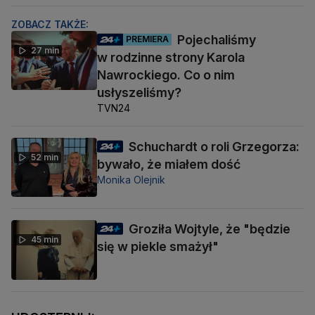
ZOBACZ TAKŻE:
Pojechaliśmy
PREMIERA
27 min
w rodzinne strony Karola
Nawrockiego. Co o nim
usłyszeliśmy?
TVN24
Schuchardt o roli Grzegorza:
52 min
bywało, że miałem dość
Monika Olejnik
Groziła Wojtyle, że "będzie
45 min
się w piekle smażył"