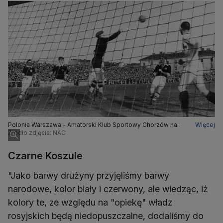
Polonia Warszawa - Amatorski Klub Sportowy Chorzów na
Więcej
stadionie przy Konwiktorskiej
Źródło zdjęcia: NAC
Czarne Koszule
"Jako barwy drużyny przyjęliśmy barwy
narodowe, kolor biały i czerwony, ale wiedząc, iż
kolory te, ze względu na "opiekę" władz
rosyjskich będą niedopuszczalne, dodaliśmy do