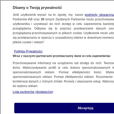
Dbamy o Twoją prywatność
Jeśli użytkownik wyrazi na to zgodę, my, nasze
podmioty stowarzys
Partnerów IAB oraz
30
innych Zaufanych Partnerów może przechowywa
WARSZAWA
użytkownika i uzyskiwać do nich dostęp w celu zapewnienia bardzi
przeglądania. Odbywa się to poprzez przetwarzanie danych os
przeglądania przechowywanych w plikach cookie. Użytkownik może udzie
NAJNOWSZE
się przetwarzaniu w oparciu o uzasadniony interes w dowolnym momencie
plików cookie i reklam”.
110 lat temu Polonia zagrała swój pierwszy
Polityka Prywatności
mecz
Wraz z naszymi partnerami przetwarzamy dane w celu zapewnienia:
Przechowywanie informacji na urządzeniu lub dostęp do nich. Tworzeni
19.11.2021, 09:04
treści. Wykorzystywanie profili w celu doboru spersonalizowanych tr
spersonalizowanych reklam. Pomiar efektywności treści. Wyko
spersonalizowanych reklam. Pomiar efektywności reklam. Rozumienie o
Udostępnij
kombinacji danych z różnych źródeł. Rozwój i ulepszanie usług. Wykor
do wyboru reklam.
Lista partnerów (dostawców)
Akceptuję