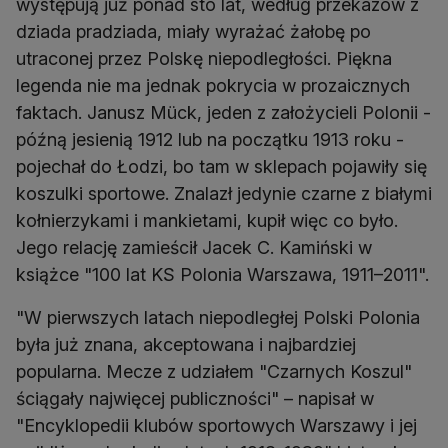
występują już ponad sto lat, według przekazów z
dziada pradziada, miały wyrażać żałobę po
utraconej przez Polskę niepodległości. Piękna
legenda nie ma jednak pokrycia w prozaicznych
faktach. Janusz Mück, jeden z założycieli Polonii -
późną jesienią 1912 lub na początku 1913 roku -
pojechał do Łodzi, bo tam w sklepach pojawiły się
koszulki sportowe. Znalazł jedynie czarne z białymi
kołnierzykami i mankietami, kupił więc co było.
Jego relację zamieścił Jacek C. Kamiński w
książce "100 lat KS Polonia Warszawa, 1911–2011".
"W pierwszych latach niepodległej Polski Polonia
była już znana, akceptowana i najbardziej
popularna. Mecze z udziałem "Czarnych Koszul"
ściągały najwięcej publiczności" – napisał w
"Encyklopedii klubów sportowych Warszawy i jej