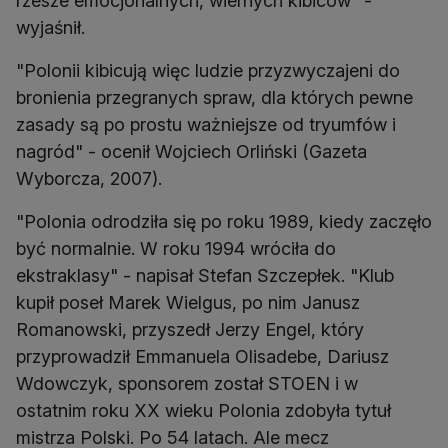
rzesze emocjonalnych, wiernych kibiców" -
wyjaśnił.
"Polonii kibicują więc ludzie przyzwyczajeni do
bronienia przegranych spraw, dla których pewne
zasady są po prostu ważniejsze od tryumfów i
nagród" - ocenił Wojciech Orliński (Gazeta
Wyborcza, 2007).
"Polonia odrodziła się po roku 1989, kiedy zaczęło
być normalnie. W roku 1994 wróciła do
ekstraklasy" - napisał Stefan Szczepłek. "Klub
kupił poseł Marek Wielgus, po nim Janusz
Romanowski, przyszedł Jerzy Engel, który
przyprowadził Emmanuela Olisadebe, Dariusz
Wdowczyk, sponsorem został STOEN i w
ostatnim roku XX wieku Polonia zdobyła tytuł
mistrza Polski. Po 54 latach. Ale mecz