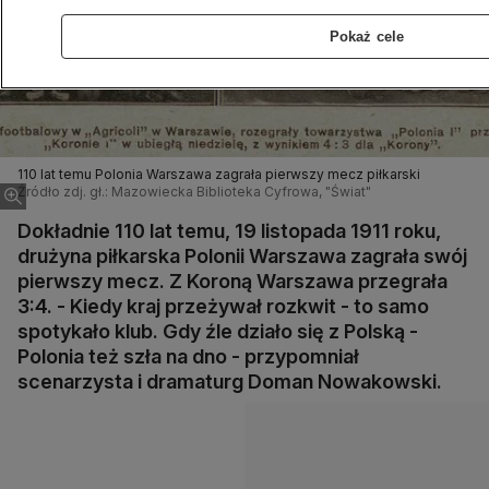
Pokaż cele
110 lat temu Polonia Warszawa zagrała pierwszy mecz piłkarski
Źródło zdj. gł.: Mazowiecka Biblioteka Cyfrowa, "Świat"
Dokładnie 110 lat temu, 19 listopada 1911 roku,
drużyna piłkarska Polonii Warszawa zagrała swój
pierwszy mecz. Z Koroną Warszawa przegrała
3:4. - Kiedy kraj przeżywał rozkwit - to samo
spotykało klub. Gdy źle działo się z Polską -
Polonia też szła na dno - przypomniał
scenarzysta i dramaturg Doman Nowakowski.