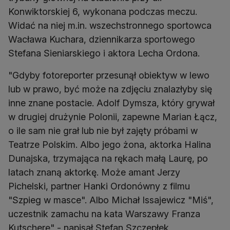
Konwiktorskiej 6, wykonana podczas meczu.
Widać na niej m.in. wszechstronnego sportowca
Wacława Kuchara, dziennikarza sportowego
Stefana Sieniarskiego i aktora Lecha Ordona.
"Gdyby fotoreporter przesunął obiektyw w lewo
lub w prawo, być może na zdjęciu znalazłyby się
inne znane postacie. Adolf Dymsza, który grywał
w drugiej drużynie Polonii, zapewne Marian Łącz,
o ile sam nie grał lub nie był zajęty próbami w
Teatrze Polskim. Albo jego żona, aktorka Halina
Dunajska, trzymająca na rękach małą Laurę, po
latach znaną aktorkę. Może amant Jerzy
Pichelski, partner Hanki Ordonówny z filmu
"Szpieg w masce". Albo Michał Issajewicz "Miś",
uczestnik zamachu na kata Warszawy Franza
Kutscherę" - napisał Stefan Szczepłek