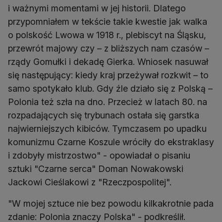
i ważnymi momentami w jej historii. Dlatego
przypomniałem w tekście takie kwestie jak walka
o polskość Lwowa w 1918 r., plebiscyt na Śląsku,
przewrót majowy czy – z bliższych nam czasów –
rządy Gomułki i dekadę Gierka. Wniosek nasuwał
się następujący: kiedy kraj przeżywał rozkwit – to
samo spotykało klub. Gdy źle działo się z Polską –
Polonia też szła na dno. Przecież w latach 80. na
rozpadających się trybunach ostała się garstka
najwierniejszych kibiców. Tymczasem po upadku
komunizmu Czarne Koszule wróciły do ekstraklasy
i zdobyły mistrzostwo" - opowiadał o pisaniu
sztuki "Czarne serca" Doman Nowakowski
Jackowi Cieślakowi z "Rzeczpospolitej".
"W mojej sztuce nie bez powodu kilkakrotnie pada
zdanie: Polonia znaczy Polska" - podkreślił.