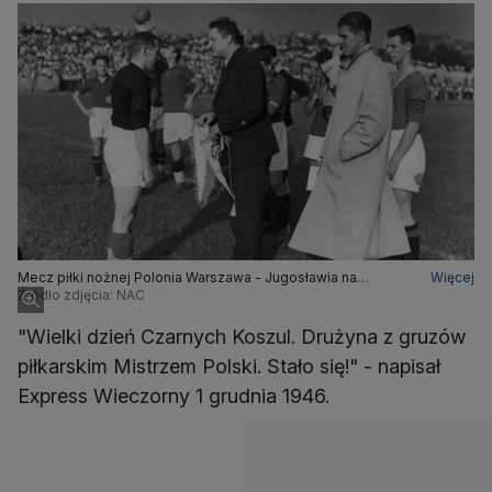
Mecz piłki nożnej Polonia Warszawa - Jugosławia na
Więcej
stadionie w Warszawie
Źródło zdjęcia: NAC
"Wielki dzień Czarnych Koszul. Drużyna z gruzów
piłkarskim Mistrzem Polski. Stało się!" - napisał
Express Wieczorny 1 grudnia 1946.