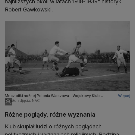
najbliższych okoli w latach 1918-1939" historyk
Robert Gawkowski.
Mecz piłki nożnej Polonia Warszawa - Wojskowy Klub
Więcej
Sportowy 22 pp w Warszawie
Źródło zdjęcia: NAC
Różne poglądy, różne wyznania
Klub skupiał ludzi o różnych poglądach
politycznych i wyznaniach religijnych. Rodzina