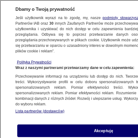
Dbamy o Twoją prywatność
Jeśli użytkownik wyrazi na to zgodę, my, nasze
podmioty stowarzys
Partnerów IAB oraz
30
innych Zaufanych Partnerów może przechowywa
WARSZAWA
użytkownika i uzyskiwać do nich dostęp w celu zapewnienia bardzi
przeglądania. Odbywa się to poprzez przetwarzanie danych os
przeglądania przechowywanych w plikach cookie. Użytkownik może udzie
NAJNOWSZE
się przetwarzaniu w oparciu o uzasadniony interes w dowolnym momencie
plików cookie i reklam”.
Jeden ukrywał się w kabinie prysznicowej,
Polityka Prywatności
pod ręcznikami. Drugi wybrał szafę
Wraz z naszymi partnerami przetwarzamy dane w celu zapewnienia:
Przechowywanie informacji na urządzeniu lub dostęp do nich. Tworzeni
9.03.2023, 12:42
Aktualizacja:
9.03.2023, 15:03
treści. Wykorzystywanie profili w celu doboru spersonalizowanych tr
spersonalizowanych reklam. Pomiar efektywności treści. Wyko
spersonalizowanych reklam. Pomiar efektywności reklam. Rozumienie o
Udostępnij
kombinacji danych z różnych źródeł. Rozwój i ulepszanie usług. Wykor
do wyboru reklam.
Lista partnerów (dostawców)
Akceptuję