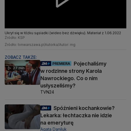
Ukrył się w łóżku sąsiadki (wideo bez dźwięku). Materiał z 1.06.2022
Źródło: KSP
Źródło: tvnwarszawa.pl
Autorka/Autor: mg
ZOBACZ TAKŻE:
Pojechaliśmy
PREMIERA
27 min
w rodzinne strony Karola
Nawrockiego. Co o nim
usłyszeliśmy?
TVN24
Spóźnieni kochankowie?
Lekarka: łechtaczka nie idzie
na emeryturę
Agata Daniluk