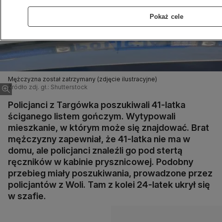
Pokaż cele
Mężczyzna został zatrzymany (zdjęcie ilustracyjne)
Źródło zdj. gł.: Shutterstock
Policjanci z Targówka poszukiwali 41-latka
ściganego listem gończym. Wytypowali
mieszkanie, w którym może się znajdować. Brat
mężczyzny zapewniał, że 41-latka nie ma w
domu, ale policjanci znaleźli go pod stertą
ręczników w kabinie prysznicowej. Podobny
przebieg miały poszukiwania, prowadzone przez
policjantów z Woli. Tam z kolei 24-latek ukrył się
w szafie.