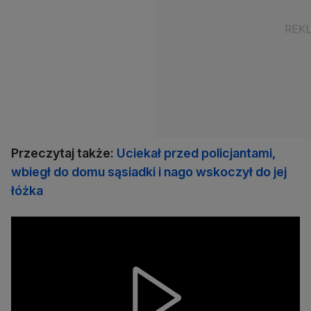
Przeczytaj także:
Uciekał przed policjantami,
wbiegł do domu sąsiadki i nago wskoczył do jej
łóżka