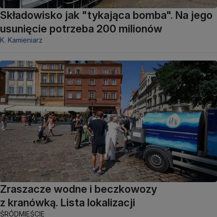
Składowisko jak "tykająca bomba". Na jego
usunięcie potrzeba 200 milionów
K. Kamieniarz
Zraszacze wodne i beczkowozy
z kranówką. Lista lokalizacji
ŚRÓDMIEŚCIE