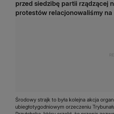
przed siedzibę partii rządzącej
protestów relacjonowaliśmy na
Środowy strajk to była kolejna akcja org
ubiegłotygodniowym orzeczeniu Trybunału
Przyłębską, który orzekł, że przepis zezw