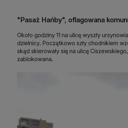
"Pasaż Hańby", oflagowana komun
Około godziny 11 na ulicę wyszły ursynowi
dzielnicy. Początkowo szły chodnikiem wzd
skąd skierowały się na ulicę Ciszewskiego, 
zablokowana.