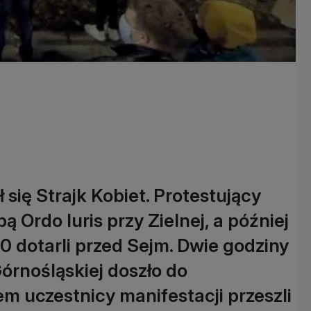
 się Strajk Kobiet. Protestujący
bą Ordo Iuris przy Zielnej, a później
30 dotarli przed Sejm. Dwie godziny
Górnośląskiej doszło do
em uczestnicy manifestacji przeszli