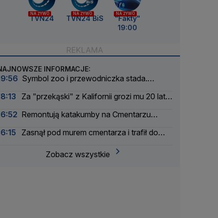
NA ŻYWO
NA ŻYWO
NA ŻYWO
TVN24
TVN24 BiS
"Fakty"
19:00
NAJNOWSZE INFORMACJE:
19:56
Symbol zoo i przewodniczka stada.
Wydrukowali szkielet słonicy Erny w 3D
18:13
Za "przekąski" z Kalifornii grozi mu 20 lat
więzienia
16:52
Remontują katakumby na Cmentarzu
Powązkowskim
16:15
Zasnął pod murem cmentarza i trafił do
aresztu
Zobacz wszystkie