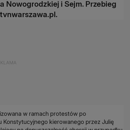
 na Nowogrodzkiej i Sejm. Przebieg
 tvnwarszawa.pl.
anizowana w ramach protestów po
 Konstytucyjnego kierowanego przez Julię
alający na dopuszczalność aborcji w przypadku