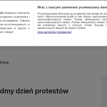
Wraz z naszymi partnerami przetwarzamy dane
161
Zaufanych Partnerów
Przechowywanie informacji na urządzeniu lub dostęp do nich.
treści. Wykorzystywanie profili w celu doboru spersonalizo
ządzeniu użytkownika i
spersonalizowanych reklam. Pomiar efektywności treś
bu przeglądania. Odbywa
spersonalizowanych reklam. Pomiar efektywności reklam. 
ania przechowywanych w
lub kombinacji danych z różnych źródeł. Rozwój i 
ograniczonych danych do wyboru reklam.
zetwarzaniu w oparciu o
ie i reklam”.
Lista partnerów (dostawców)
kacja
iódmy dzień protestów