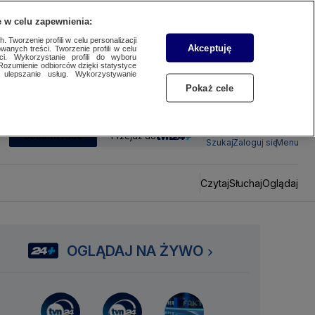
 w celu zapewnienia:
 Tworzenie profili w celu personalizacji
Akceptuję
wanych treści. Tworzenie profili w celu
ci. Wykorzystanie profili do wyboru
Rozumienie odbiorców dzięki statystyce
ulepszanie usług. Wykorzystywanie
Pokaż cele
SUBSKRYBUJ
Przejdź do
Szukaj
Zaloguj się
Menu
Czytaj
Słuchaj
Oglądaj
OGLĄDAJ NA ŻYWO