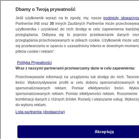
Dbamy o Twoją prywatność
Jeśli użytkownik wyrazi na to zgodę, my, nasze
podmioty stowarzys
Partnerów IAB oraz
30
innych Zaufanych Partnerów może przechowywa
WARSZAWA
użytkownika i uzyskiwać do nich dostęp w celu zapewnienia bardzi
przeglądania. Odbywa się to poprzez przetwarzanie danych os
przeglądania przechowywanych w plikach cookie. Użytkownik może udzie
NAJNOWSZE
się przetwarzaniu w oparciu o uzasadniony interes w dowolnym momencie
plików cookie i reklam”.
Prąd ze śmieci popłynie do kilkuset domów
Polityka Prywatności
Wraz z naszymi partnerami przetwarzamy dane w celu zapewnienia:
12.10.2011, 06:41
Przechowywanie informacji na urządzeniu lub dostęp do nich. Tworzeni
treści. Wykorzystywanie profili w celu doboru spersonalizowanych tr
Udostępnij
spersonalizowanych reklam. Pomiar efektywności treści. Wyko
spersonalizowanych reklam. Pomiar efektywności reklam. Rozumienie o
kombinacji danych z różnych źródeł. Rozwój i ulepszanie usług. Wykor
do wyboru reklam.
Lista partnerów (dostawców)
Akceptuję