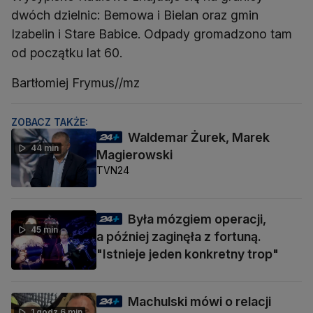
dwóch dzielnic: Bemowa i Bielan oraz gmin
Izabelin i Stare Babice. Odpady gromadzono tam
od początku lat 60.
Bartłomiej Frymus//mz
ZOBACZ TAKŻE:
Waldemar Żurek, Marek
44 min
Magierowski
TVN24
Była mózgiem operacji,
45 min
a później zaginęła z fortuną.
"Istnieje jeden konkretny trop"
Machulski mówi o relacji
1 godz 6 min