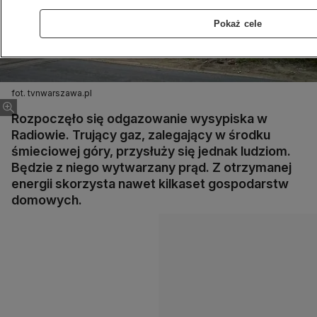
Pokaż cele
fot. tvnwarszawa.pl
Rozpoczęło się odgazowanie wysypiska w
Radiowie. Trujący gaz, zalegający w środku
śmieciowej góry, przysłuży się jednak ludziom.
Będzie z niego wytwarzany prąd. Z otrzymanej
energii skorzysta nawet kilkaset gospodarstw
domowych.