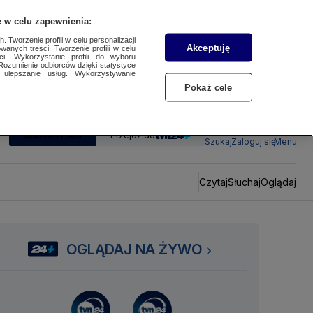
 w celu zapewnienia:
 Tworzenie profili w celu personalizacji
Akceptuję
wanych treści. Tworzenie profili w celu
ci. Wykorzystanie profili do wyboru
Rozumienie odbiorców dzięki statystyce
ulepszanie usług. Wykorzystywanie
Pokaż cele
SUBSKRYBUJ
Przejdź do
Szukaj
Zaloguj się
Menu
Czytaj
Słuchaj
Oglądaj
OGLĄDAJ NA ŻYWO