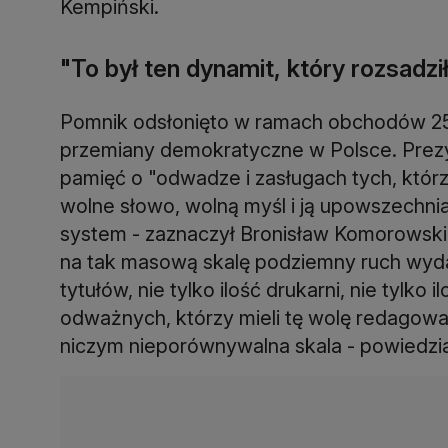
Kempiński.
"To był ten dynamit, który rozsadz
Pomnik odsłonięto w ramach obchodów 25
przemiany demokratyczne w Polsce. Prezy
pamięć o "odwadze i zasługach tych, którz
wolne słowo, wolną myśl i ją upowszechniać
system - zaznaczył Bronisław Komorowski. 
na tak masową skalę podziemny ruch wydaw
tytułów, nie tylko ilość drukarni, nie tylko 
odważnych, którzy mieli tę wolę redagowan
niczym nieporównywalna skala - powiedzi