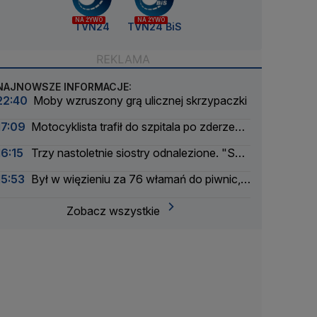
NA ŻYWO
NA ŻYWO
TVN24
TVN24 BiS
NAJNOWSZE INFORMACJE:
22:40
Moby wzruszony grą ulicznej skrzypaczki
17:09
Motocyklista trafił do szpitala po zderzeniu
z busem
16:15
Trzy nastoletnie siostry odnalezione. "Są
bezpieczne"
15:53
Był w więzieniu za 76 włamań do piwnic,
odpowie za 11 kolejnych
Zobacz wszystkie