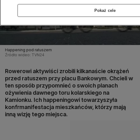
Pokaż cele
Happening pod ratuszem
Źródło wideo: TVN24
Rowerowi aktywiści zrobili kilkanaście okrążeń
przed ratuszem przy placu Bankowym. Chcieli w
ten sposób przypomnieć o swoich planach
ożywienia dawnego toru kolarskiego na
Kamionku. Ich happeningowi towarzyszyła
konfrmanifestacja mieszkańców, którzy mają
inną wizję tego miejsca.