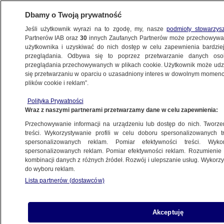
Dbamy o Twoją prywatność
Jeśli użytkownik wyrazi na to zgodę, my, nasze
podmioty stowarzys
Partnerów IAB oraz
30
innych Zaufanych Partnerów może przechowywa
WARSZAWA
użytkownika i uzyskiwać do nich dostęp w celu zapewnienia bardzi
przeglądania. Odbywa się to poprzez przetwarzanie danych os
przeglądania przechowywanych w plikach cookie. Użytkownik może udzie
NAJNOWSZE
się przetwarzaniu w oparciu o uzasadniony interes w dowolnym momencie
plików cookie i reklam”.
Kiedyś ścigał się tu Czesław Lang.
Polityka Prywatności
Aktywiści upominają się o tor kolarski
Wraz z naszymi partnerami przetwarzamy dane w celu zapewnienia:
Przechowywanie informacji na urządzeniu lub dostęp do nich. Tworzeni
7.04.2019, 13:07
treści. Wykorzystywanie profili w celu doboru spersonalizowanych tr
spersonalizowanych reklam. Pomiar efektywności treści. Wyko
spersonalizowanych reklam. Pomiar efektywności reklam. Rozumienie o
Udostępnij
kombinacji danych z różnych źródeł. Rozwój i ulepszanie usług. Wykor
do wyboru reklam.
Lista partnerów (dostawców)
Akceptuję