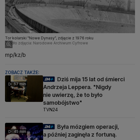
Tor kolarski "Nowe Dynasy", zdjęcie z 1976 roku
Źródło zdjęcia: Narodowe Archiwum Cyfrowe
mp/kz/b
ZOBACZ TAKŻE:
Dziś mija 15 lat od śmierci
57 min
Andrzeja Leppera. "Nigdy
nie uwierzę, że to było
samobójstwo"
TVN24
Była mózgiem operacji,
45 min
a później zaginęła z fortuną.