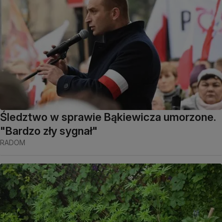
Śledztwo w sprawie Bąkiewicza umorzone.
"Bardzo zły sygnał"
RADOM