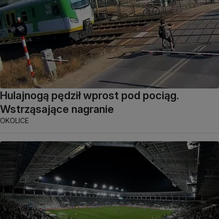
Hulajnogą pędził wprost pod pociąg.
Wstrząsające nagranie
OKOLICE