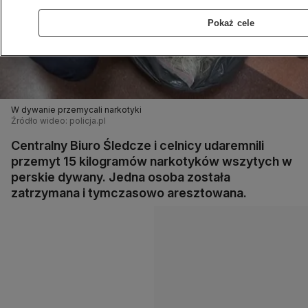
Pokaż cele
W dywanie przemycali narkotyki
Źródło wideo: policja.pl
Centralny Biuro Śledcze i celnicy udaremnili
przemyt 15 kilogramów narkotyków wszytych w
perskie dywany. Jedna osoba została
zatrzymana i tymczasowo aresztowana.