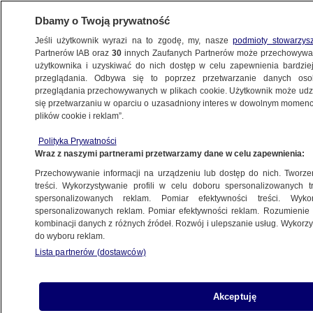
Dbamy o Twoją prywatność
Jeśli użytkownik wyrazi na to zgodę, my, nasze
podmioty stowarzys
Partnerów IAB oraz
30
innych Zaufanych Partnerów może przechowywa
WARSZAWA
użytkownika i uzyskiwać do nich dostęp w celu zapewnienia bardzi
przeglądania. Odbywa się to poprzez przetwarzanie danych os
przeglądania przechowywanych w plikach cookie. Użytkownik może udzie
NAJNOWSZE
się przetwarzaniu w oparciu o uzasadniony interes w dowolnym momencie
plików cookie i reklam”.
Heroina wszyta w perskie dywany.
Polityka Prywatności
"Niespotykany przemyt"
Wraz z naszymi partnerami przetwarzamy dane w celu zapewnienia:
Przechowywanie informacji na urządzeniu lub dostęp do nich. Tworzeni
22.01.2014, 12:55
treści. Wykorzystywanie profili w celu doboru spersonalizowanych tr
spersonalizowanych reklam. Pomiar efektywności treści. Wyko
spersonalizowanych reklam. Pomiar efektywności reklam. Rozumienie o
Udostępnij
kombinacji danych z różnych źródeł. Rozwój i ulepszanie usług. Wykor
do wyboru reklam.
Lista partnerów (dostawców)
Akceptuję