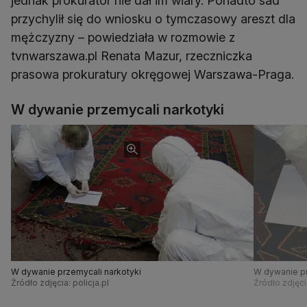
jednak prokurator nie dał im wiary. Ponadto sad
przychylił się do wniosku o tymczasowy areszt dla
mężczyzny – powiedziała w rozmowie z
tvnwarszawa.pl Renata Mazur, rzeczniczka
prasowa prokuratury okręgowej Warszawa-Praga.
W dywanie przemycali narkotyki
W dywanie przemycali narkotyki
W dywanie pr
Źródło zdjęcia: policja.pl
Źródło zdjęcia