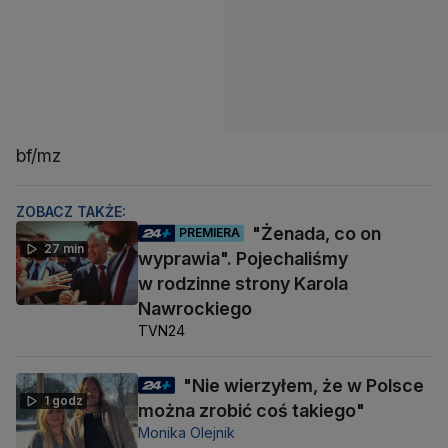
bf/mz
ZOBACZ TAKŻE:
"Żenada, co on
PREMIERA
27 min
wyprawia". Pojechaliśmy
w rodzinne strony Karola
Nawrockiego
TVN24
"Nie wierzyłem, że w Polsce
1 godz
można zrobić coś takiego"
Monika Olejnik